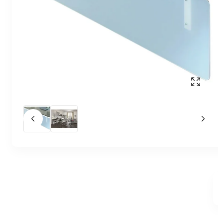
Affich
Slide précédent
Slid