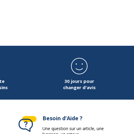
ace supèrieur
Métacrylathe
35 cm
140 cm
te
30 jours pour
sins
changer d'avis
3.31 kg
1 cm
Besoin d’Aide ?
Une question sur un article, une