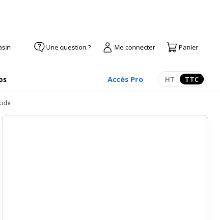
asin
Une question ?
Me connecter
Panier
Accès Pro
os
HT
TTC
Afficher les pr
Afficher
cide