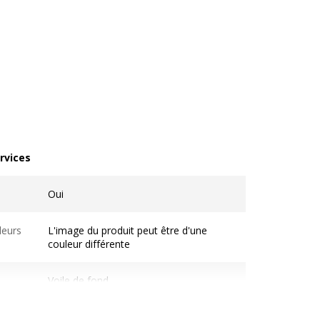
rvices
vices
Oui
leurs
L'image du produit peut être d'une
couleur différente
Voile de fond