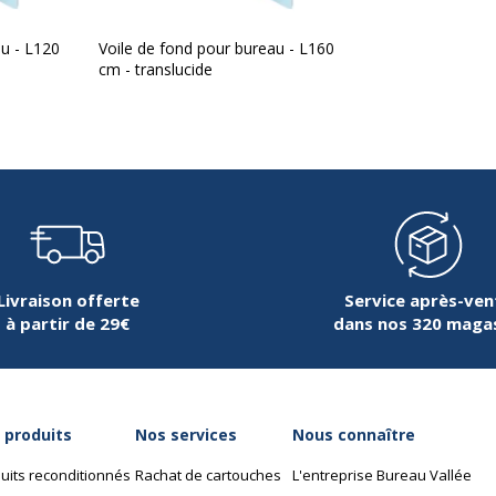
Nature de la Finition surf
L120
Voile de fond pour bureau - L160
cm - translucide
Dimensions et poids
Dimensions et poids
253310146273
Hauteur
urocean
Largeur
Livraison offerte
Service après-ven
à partir de 29€
dans nos 320 maga
MQ014AT3
Poids du produit
Profondeur
 produits
Nos services
Nous connaître
uits reconditionnés
Rachat de cartouches
L'entreprise Bureau Vallée