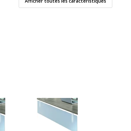
Afficher toutes les caractéristiques
Caractéristiques de la
Caractéristiques de la s
 Transparent
Chants
Couleur
Lofter, Steely
Densité panneaux
Épaisseur
Forme
 pour bureau
Largeur du plateau
Matériau