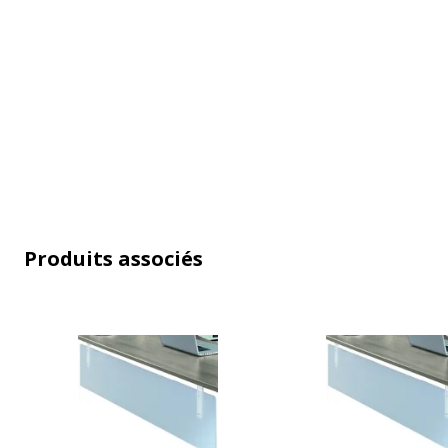
Caractéristiques générales
Caractéristiques générales
Catégorie de couleur
Transparent,
Couleur(s) de l'article
Translucide
Gamme
Exprim, Iris, 
Produits associés
Finition
Translucide
Quantité incluse
1
Type de produit
Voile de fond