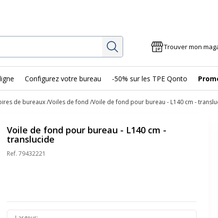
Rechercher
Trouver mon mag
ligne
Configurez votre bureau
-50% sur les TPE Qonto
Prom
oires de bureaux
Voiles de fond
Voile de fond pour bureau - L140 cm - translu
Voile de fond pour bureau - L140 cm -
translucide
Ref.
79432221
Largeur
: