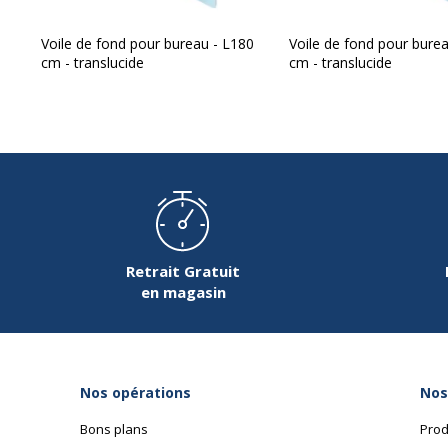
Voile de fond pour bureau - L180
Voile de fond pour bureau - 
cm - translucide
cm - translucide
Données d'identification
Données d'identification
Code barre maitre
3
Marque
B
Retrait Gratuit
en magasin
Référence produit fabricant
Nos opérations
Nos
Bons plans
Prod