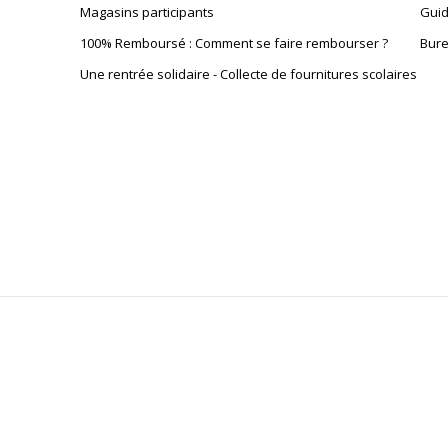
Magasins participants
Guid
100% Remboursé : Comment se faire rembourser ?
Bure
Données logistiques
Une rentrée solidaire - Collecte de fournitures scolaires
Données logistiques
dimensions colis en cm (LxHxP)
Nombre de colis