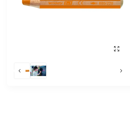
Affich
Slide précédent
Slid