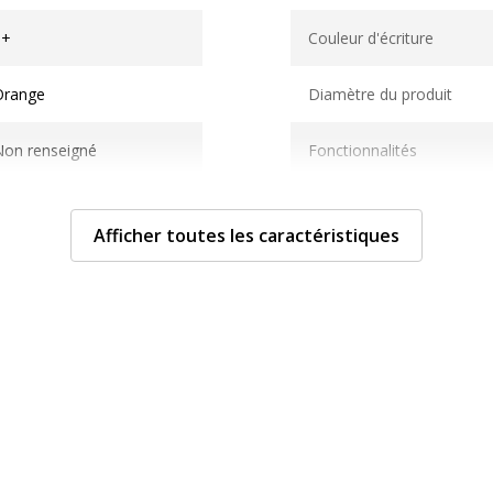
Caractéristiques techni
3+
Couleur d'écriture
Orange
Diamètre du produit
Non renseigné
Fonctionnalités
1
Afficher toutes les caractéristiques
tylos et crayons
Forme du corps
n vrac
Largeur maximum de la l
rayon de couleur
Matériau du produit