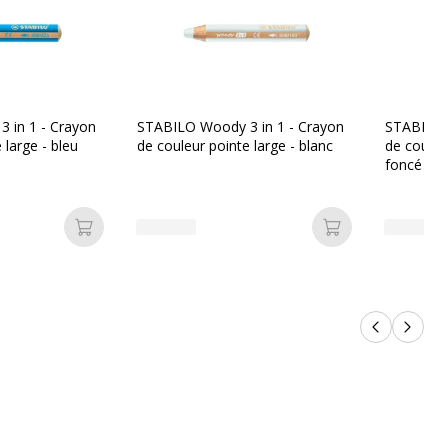
ronnementales
nnementales
Oui
 in 1 - Crayon
STABILO Woody 3 in 1 - Crayon
STABILO 
Non compostable
 large - bleu
de couleur pointe large - blanc
de couleur
foncé
Non
Oui
Ajouter au panier
Ajouter au pan
Non renseigné
angereuses
Non renseigné
Produits p
Produi