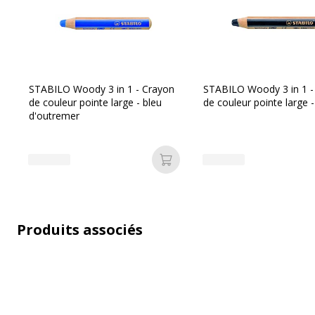
Données d'identification
Données d'identification
Code barre maitre
4
STABILO Woody 3 in 1 - Crayon
STABILO Woody 3 in 1 -
Marque
S
de couleur pointe large - bleu
de couleur pointe large -
d'outremer
Référence produit fabricant
8
Ajouter au panier
Produits associés