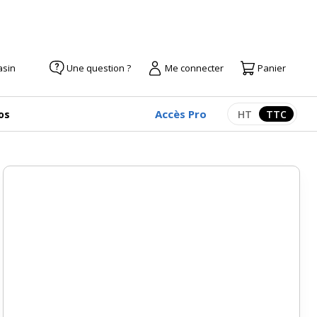
asin
Une question ?
Me connecter
Panier
Accès Pro
os
HT
TTC
Afficher les pr
Afficher