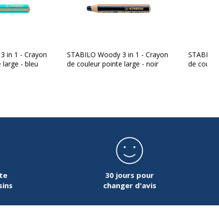
 in 1 - Crayon
STABILO Woody 3 in 1 - Crayon
STABILO 
 large - bleu
de couleur pointe large - noir
de couleu
te
30 jours pour
sins
changer d'avis