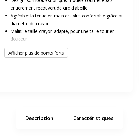
Design: son look est unique, modèle court et épais
entièrement recouvert de cire d'abeille
Agréable: la tenue en main est plus confortable grâce au
diamètre du crayon
Malin: le taille-crayon adapté, pour une taille tout en
douceur
Talentueux: beaucoup plus qu'un simple crayon de
Afficher plus de points forts
couleurs, il offre de multiples possibilités
er en plein écran
Craie grasse: en chauffant la pointe
Aquarelle: avec un peu d'eau et un pinceau
XXL: sa mine très pigmentée est idéale pour l'utilisation
e suivant
sur support foncé (papier noir)
Description
Caractéristiques