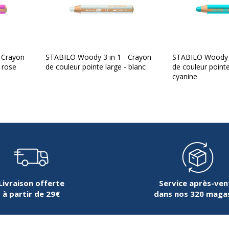
1.5 cm
 Crayon
STABILO Woody 3 in 1 - Crayon
STABILO Woody 3
11.3 cm
- rose
de couleur pointe large - blanc
de couleur pointe
cyanine
13 g
1.5 cm
Livraison offerte
Service après-ven
à partir de 29€
dans nos 320 maga