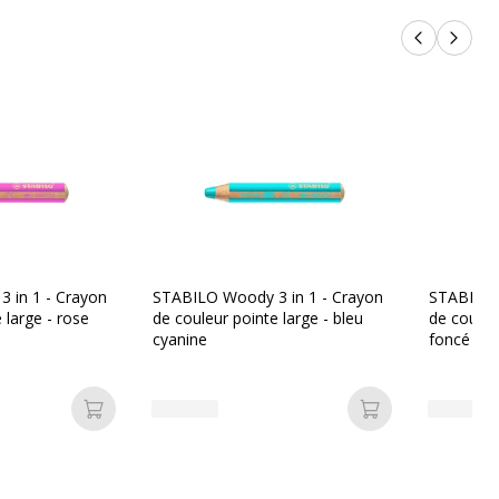
Produits p
Produi
 in 1 - Crayon
STABILO Woody 3 in 1 - Crayon
STABILO 
 large - rose
de couleur pointe large - bleu
de couleur
cyanine
foncé
Ajouter au panier
Ajouter au pan