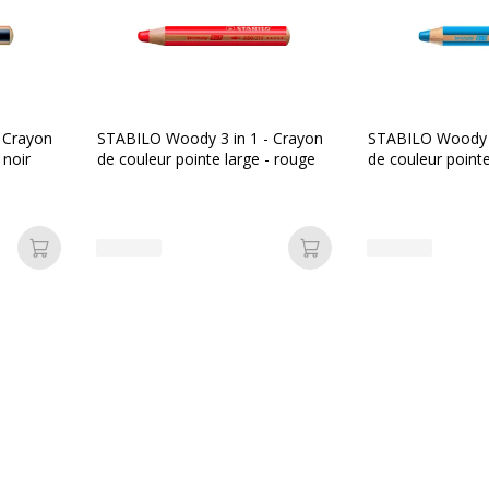
Caractéristiques envi
Caractéristiques enviro
006381115537
Emballage sans plastique
 Crayon
STABILO Woody 3 in 1 - Crayon
STABILO Woody 3
TABILO
Produit compostable
 noir
de couleur pointe large - rouge
de couleur pointe
80/220
Produit rechargeable
Produit sans plastique
Ajouter au panier
Ajouter au panier
Produit recyclable
Présence de substance d