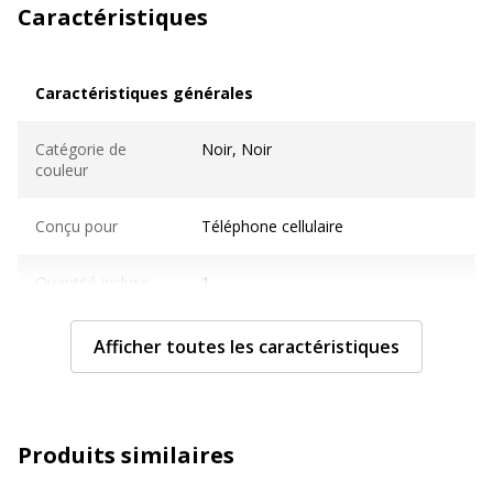
Caractéristiques
Caractéristiques générales
Caractéristiques générales
Catégorie de
Noir, Noir
couleur
Conçu pour
Téléphone cellulaire
Quantité incluse
1
Sous-catégorie
Chargeurs et adaptateurs
Afficher toutes les caractéristiques
d'alimentation
Type de produit
Adaptateur d'alimentation pour
voiture
Produits similaires
Caractéristiques techniques