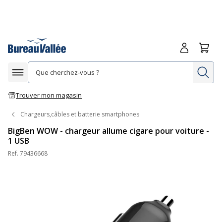
Me connecte
Panie
Re
Afficher la navigation
Trouver mon magasin
Chargeurs,câbles et batterie smartphones
BigBen WOW - chargeur allume cigare pour voiture -
1 USB
Ref.
79436668