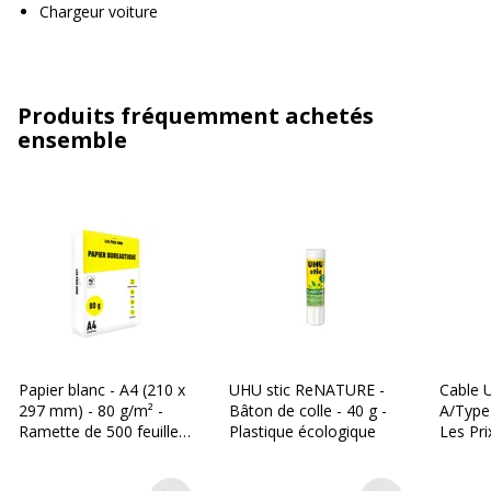
Chargeur voiture
Produits fréquemment achetés
ensemble
Papier blanc - A4 (210 x
UHU stic ReNATURE -
Cable 
297 mm) - 80 g/m² -
Bâton de colle - 40 g -
A/Type-
Ramette de 500 feuilles
Plastique écologique
Les Pri
- Les Prix Mini