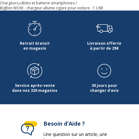
Chargeurs,câbles et batterie smartphones
Code barre maitre
3571211395300
BigBen WOW - chargeur allume cigare pour voiture - 1 USB
Marque
Bigben Connected
Référence produit fabricant
WOWCAC1USB1AB
Retrait Gratuit
Livraison offerte
en magasin
à partir de 29€
Caractéristiques environnementales
Caractéristiques environnementales
Impact environnemental
1.6 kg CO2e
Garantie
Service après-vente
30 jours pour
Garantie
dans nos 320 magasins
changer d'avis
Disponibilité des pièces détachées
nc
Garanties légales
2 ans
Besoin d’Aide ?
Une question sur un article, une