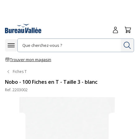
Me connecte
Panie
Re
Afficher la navigation
Trouver mon magasin
Fiches T
Nobo - 100 Fiches en T - Taille 3 - blanc
Ref.
2203002