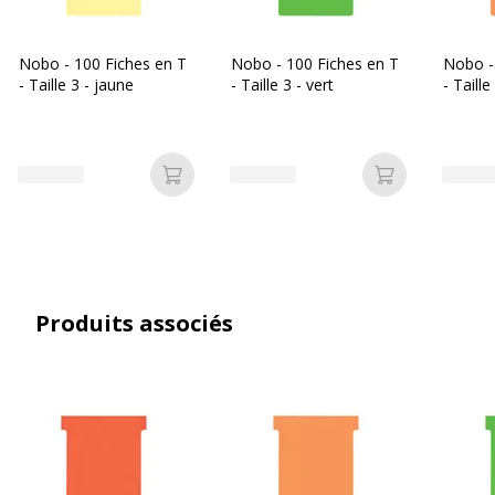
Référence produit fabricant
2203002
Nobo - 100 Fiches en T
Nobo - 100 Fiches en T
Nobo -
- Taille 3 - jaune
- Taille 3 - vert
- Taill
Caractéristiques générales
Caractéristiques générales
Couleur du produit
Blanc
Ajouter au panier
Ajouter au p
Quantité incluse
100
Type d'emballage
Blister
Produits associés
Type de produit
Fiche en T
Dimensions et poids
Dimensions et poids
Hauteur de languette
1.5 cm