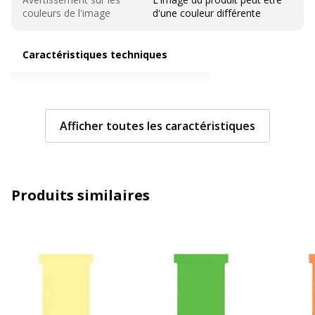
couleurs de l'image
d'une couleur différente
Caractéristiques techniques
Caractéristiques techniques
Couleur
Blanc
Afficher toutes les caractéristiques
Grammage
170 g/m2
Taille de carte de type T
Taille 3
Produits similaires
Taille du produit
8 x 12 cm
Données d'identification
Données d'identification
Code barre maitre
3147330068779
Marque
Nobo