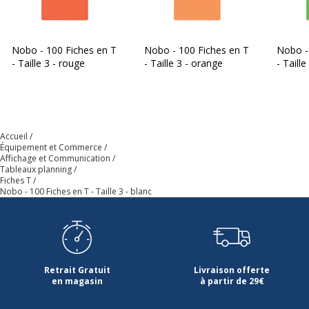
Hauteur
12 cm
Nobo - 100 Fiches en T
Largeur haut
9.2 cm
Nobo - 100 Fiches en T
Nobo -
- Taille 3 - rouge
- Taille 3 - orange
- Taille
Largeur
8 cm
Accueil
Équipement et Commerce
Affichage et Communication
Tableaux planning
Fiches T
Nobo - 100 Fiches en T - Taille 3 - blanc
Retrait Gratuit
Livraison offerte
en magasin
à partir de 29€