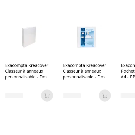
Exacompta Kreacover -
Exacompta Kreacover -
Exacom
Classeur à anneaux
Classeur à anneaux
Pochet
personnalisable - Dos
personnalisable - Dos
A4 - PP 
47 mm - A4 Maxi - pour
60 mm - A4 Maxi - pour
6/100E
200 feuilles - blanc - 3
225 feuilles - blanc - 3
pochettes extérieures
pochettes extérieures
Ajouter au panier
Ajouter au p