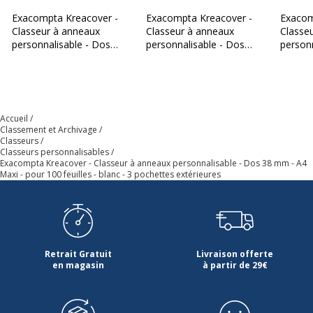
Exacompta Kreacover -
Exacompta Kreacover -
Exacom
Classeur à anneaux
Classeur à anneaux
Classe
personnalisable - Dos
personnalisable - Dos
personn
38 mm - A4 Maxi - pour
38 mm - A4 Maxi - pour
47 mm 
100 feuilles - noir - 3
100 feuilles - bleu - 3
200 feui
pochettes extérieures
pochettes extérieures
pochett
Accueil
Classement et Archivage
Classeurs
Classeurs personnalisables
Exacompta Kreacover - Classeur à anneaux personnalisable - Dos 38 mm - A4
Maxi - pour 100 feuilles - blanc - 3 pochettes extérieures
Retrait Gratuit
Livraison offerte
en magasin
à partir de 29€