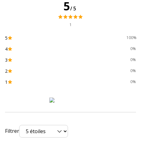
5
Taille du
320 x 268 mm
/5
produit
Type de porte-
Classeur à anneaux D
1
papier
5
100%
Caractéristiques générales
4
Caractéristiques générales
0%
3
0%
Catégorie de
Blanc
2
couleur
0%
1
0%
Couleur du produit
Blanc
Quantité incluse
1
Type de produit
Classeur à anneaux
personnalisable
Filtrer
Données d'identification