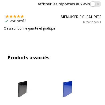
Données d'identification
Afficher les réponses aux avis
Code barre maitre
3130639518410
5
MENUISERIE C. FAURITE
Avis vérifié
le
24/11/2021
Marque
Exacompta
Classeur bonne qualité et pratique.
Référence produit fabricant
51841E
Dimensions et poids
Dimensions et poids
Produits associés
Hauteur
320 mm
Largeur
34 mm
Profondeur
268 mm