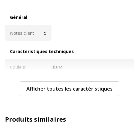
Général
Général
Notes client
5
Caractéristiques techniques
Caractéristiques techniques
Couleur
Blanc
Détails des
Pochette couverture avant surface
Afficher toutes les caractéristiques
compartiments
complète
Pochette pleine dimension pour
couverture arrière
Pochette à étiquette de tranche de
taille maximale
Produits similaires
Diamètre de
20 mm
l'anneau