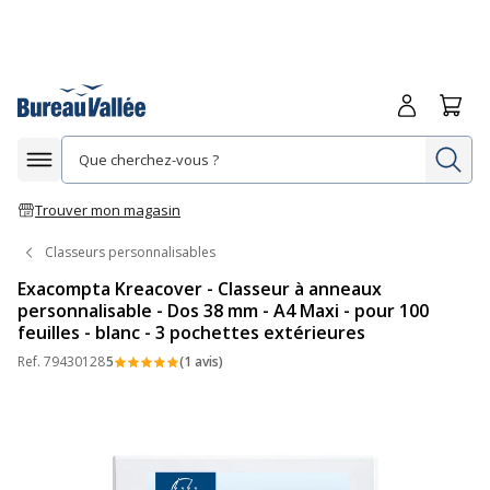
Me connecte
Panie
Re
Afficher la navigation
Trouver mon magasin
Classeurs personnalisables
Exacompta Kreacover - Classeur à anneaux
personnalisable - Dos 38 mm - A4 Maxi - pour 100
feuilles - blanc - 3 pochettes extérieures
Ref.
79430128
5
(1 avis)