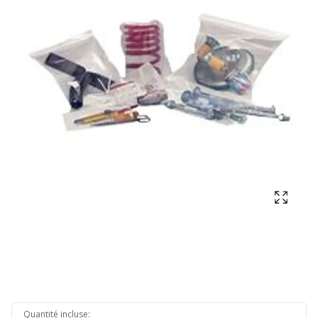
Affich
Quantité incluse
: