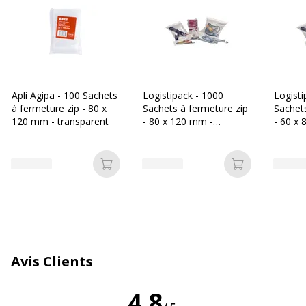
Caractéristiques générales
Caractéristiques générales
Caractéristiques
Trou de suspension
Catégorie de couleur
Transparent
Apli Agipa - 100 Sachets
Logistipack - 1000
Logisti
à fermeture zip - 80 x
Sachets à fermeture zip
Sachets
120 mm - transparent
- 80 x 120 mm -
- 60 x
Quantité incluse
100
transparent
transp
Type de joint
Fermeture éclair
Ajouter au panier
Ajouter au p
Type de produit
Pochette d'emballage
Caractéristiques environnementales
Caractéristiques environnementales
Avis Clients
Impact environnemental
undefined kg CO2e
4,8
Données d'identification