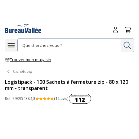
Me connecte
Panie
Re
Afficher la navigation
Trouver mon magasin
Sachets zip
Logistipack - 100 Sachets à fermeture zip - 80 x 120
mm - transparent
Coût environnemental :
Ref.
79395438
4,8
(12 avis)
112