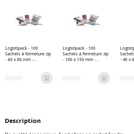
Logistipack - 100
Logistipack - 100
Logisti
Sachets à fermeture zip
Sachets à fermeture zip
Sachets
- 60 x 80 mm -
- 100 x 150 mm -
- 40 x
transparent
transparent
transp
Ajouter au panier
Ajouter au p
Description