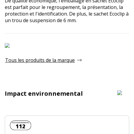
De qualité économique, l'emballage en sachet Ecoclip
est parfait pour le regroupement, la présentation, la
protection et l'identification. De plus, le sachet Ecoclip à
un trou de suspension de 6 mm.
Tous les produits de la marque
Impact environnemental
Coût environnemental :
112