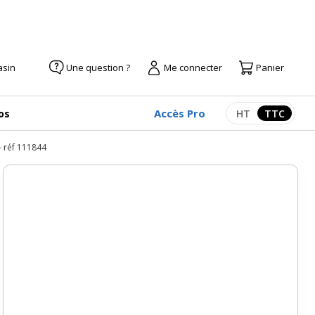
asin
Une question ?
Me connecter
Panier
Accès Pro
os
HT
TTC
Afficher les pr
Afficher
- réf 111844