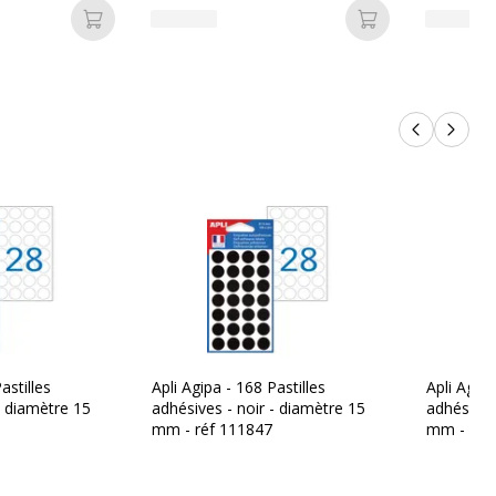
Ajouter au panier
Ajouter au pan
Produits p
Produi
astilles
Apli Agipa - 168 Pastilles
Apli Agipa
- diamètre 15
adhésives - noir - diamètre 15
adhésives
mm - réf 111847
mm - réf