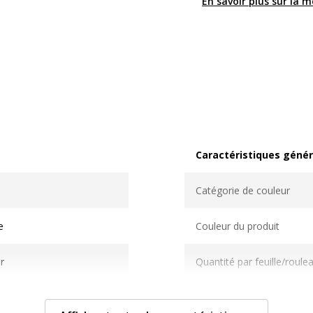
En savoir plus sur la 
Caractéristiques génér
Caractéristiques généra
e
Catégorie de couleur
e
Couleur du produit
r
Quantité par feuille/roule
00
Quantité incluse