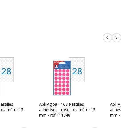
Sac
Adhésif décoratif
Produits p
Produi
on
3270241118445,400001118740
APLI
nt
111844
astilles
Apli Agipa - 168 Pastilles
Apli Agipa
- diamètre 15
adhésives - rose - diamètre 15
adhésives
mm - réf 111848
mm - réf