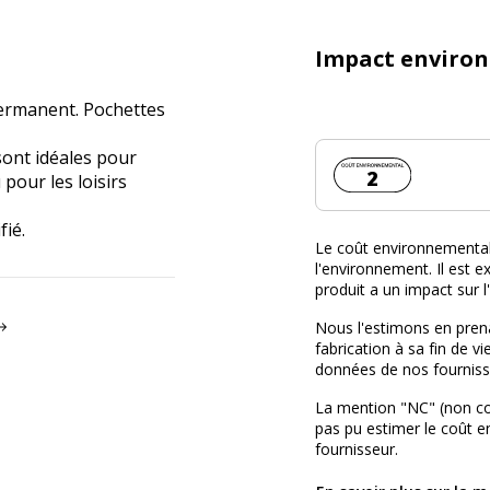
Impact enviro
permanent. Pochettes
sont idéales pour
Coût environnemen
2
pour les loisirs
fié.
Le coût environnemental 
l'environnement. Il est ex
produit a un impact sur 
Nous l'estimons en prena
fabrication à sa fin de vi
données de nos fourniss
La mention "NC" (non c
pas pu estimer le coût 
fournisseur.