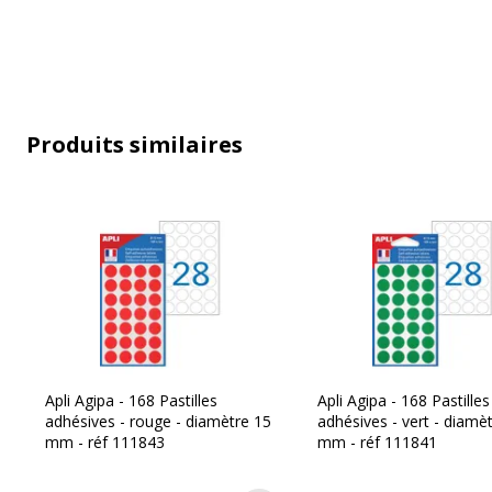
Permanent
Oui
Taille
Diam
Produits similaires
Caractéristiques environnementales
Caractéristiques environnementales
Impact environnemental
undef
Apli Agipa - 168 Pastilles
Apli Agipa - 168 Pastilles
adhésives - rouge - diamètre 15
adhésives - vert - diamè
mm - réf 111843
mm - réf 111841