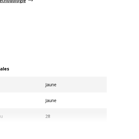
méthodologie
ales
les
Jaune
Jaune
au
28
168