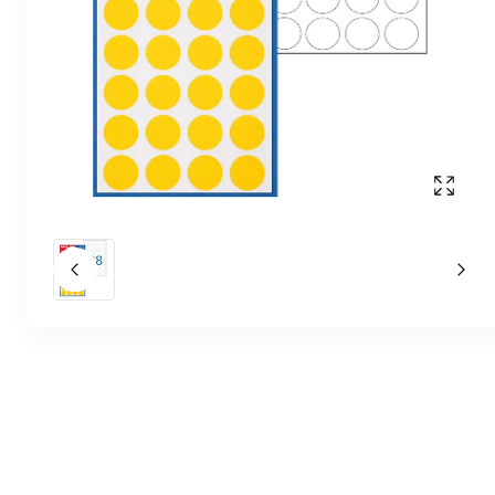
Affich
Slide précédent
Slid