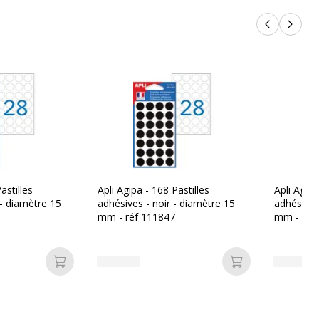
Produits p
Produi
astilles
Apli Agipa - 168 Pastilles
Apli Agipa
 - diamètre 15
adhésives - noir - diamètre 15
adhésives
mm - réf 111847
mm - réf
Ajouter au panier
Ajouter au pan