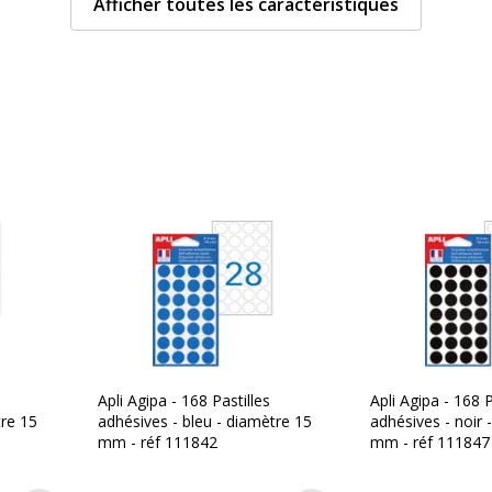
Afficher toutes les caractéristiques
Type d'emballage
ètre 1,5 cm
Type de produit
Données d'identificati
Données d'identification
ined kg CO2e
Code barre maitre
Marque
Référence produit fabrica
Apli Agipa - 168 Pastilles
Apli Agipa - 168 P
tre 15
adhésives - bleu - diamètre 15
adhésives - noir 
mm - réf 111842
mm - réf 111847