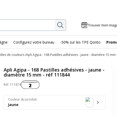
Rechercher
Trouver mon mag
ligne
Configurez votre bureau
-50% sur les TPE Qonto
Prom
illes de couleurs
Apli Agipa - 168 Pastilles adhésives - jaune - diamètre 15 mm 
Apli Agipa - 168 Pastilles adhésives - jaune -
diamètre 15 mm - réf 111844
Coût environnemental :
Ref.
111874
2
Couleur du produit
:
Jaune