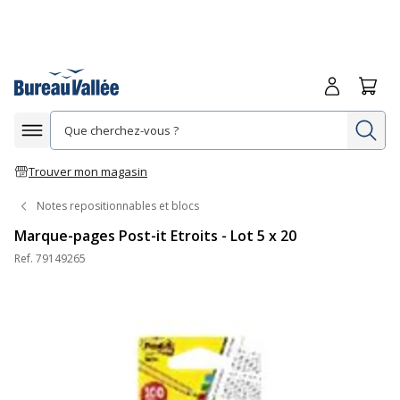
Me connecte
Panie
Re
Afficher la navigation
Trouver mon magasin
Notes repositionnables et blocs
Marque-pages Post-it Etroits - Lot 5 x 20
Ref.
79149265