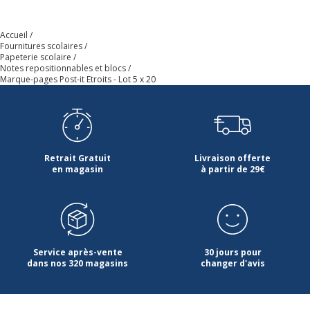
Marque
Post-it
Accueil
Référence produit fabricant
L1249
Fournitures scolaires
Papeterie scolaire
Notes repositionnables et blocs
Marque-pages Post-it Etroits - Lot 5 x 20
Retrait Gratuit
Livraison offerte
en magasin
à partir de 29€
Service après-vente
30 jours pour
dans nos 320 magasins
changer d'avis