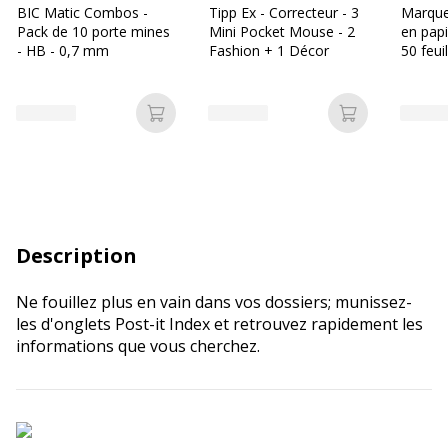
BIC Matic Combos -
Tipp Ex - Correcteur - 3
Marque
Pack de 10 porte mines
Mini Pocket Mouse - 2
en papi
- HB - 0,7 mm
Fashion + 1 Décor
50 feui
Ajouter au panier
Ajouter au p
Description
Ne fouillez plus en vain dans vos dossiers; munissez-
les d'onglets Post-it Index et retrouvez rapidement les
informations que vous cherchez.