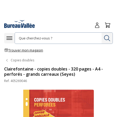
Me connecte
Panie
Re
Afficher la navigation
Trouver mon magasin
Copies doubles
Clairefontaine - copies doubles - 320 pages - A4 -
perforés - grands carreaux (Seyes)
Ref.
405269046