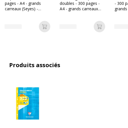
Quantité incluse
1
pages - A4 - grands
doubles - 300 pages -
- 300 p
carreaux (Seyes) -
A4 - grands carreaux
grands
perforées - Les Prix Mini
(Seyes) - perforées
- perfo
Modèle
copies doubles grands carreaux
Données d'identification
Ajouter au panier
Ajouter au p
Données d'identification
Code barre maitre
3329680144215
Marque
Clairefontaine
Produits associés
Référence produit fabricant
14421DBC