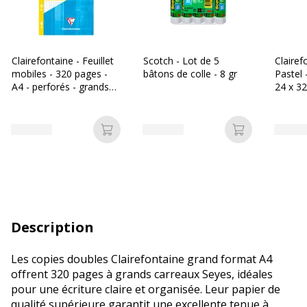
Clairefontaine - Feuillet
Scotch - Lot de 5
Claire
mobiles - 320 pages -
bâtons de colle - 8 gr
Pastel 
A4 - perforés - grands
24 x 32
carreaux (Seyes)
grands
- dispo
différe
Ajouter au panier
Ajouter au p
Description
Les copies doubles Clairefontaine grand format A4
offrent 320 pages à grands carreaux Seyes, idéales
pour une écriture claire et organisée. Leur papier de
qualité supérieure garantit une excellente tenue à