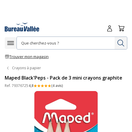
Me connecte
Panie
Re
Afficher la navigation
Trouver mon magasin
Crayons à papier
Maped Black'Peps - Pack de 3 mini crayons graphite
Ref.
79376725
4,8
(4 avis)