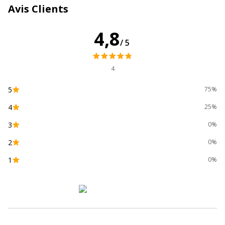
Avis Clients
Marque
Maped
4,8
/5
Référence produit fabricant
850211
4
5
75%
4
25%
3
0%
2
0%
1
0%