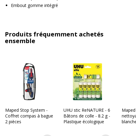
Embout gomme intégré
Produits fréquemment achetés
ensemble
Maped Stop System -
UHU stic ReNATURE - 6
Maped 
Coffret compas à bague
Bâtons de colle - 8.2 g -
nettoy
2 pièces
Plastique écologique
blanch