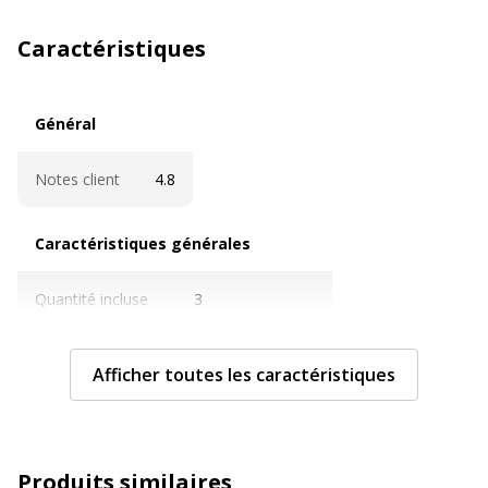
Caractéristiques
Général
Général
Notes client
4.8
Caractéristiques générales
Caractéristiques générales
Quantité incluse
3
Sous-catégorie
Stylos et crayons
Afficher toutes les caractéristiques
Type d'emballage
Blister
Type de produit
Crayon
Produits similaires