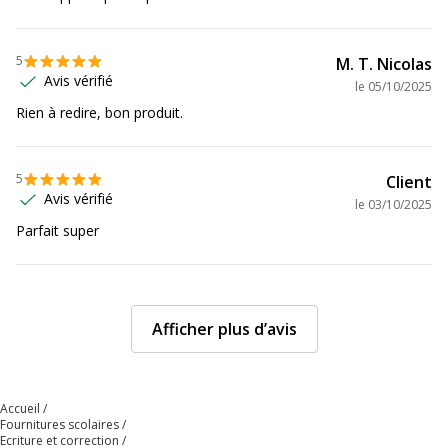
Données d'identification
5
Code barre maitre
3154147413128
M. T. Nicolas
Avis vérifié
le
05/10/2025
Rien à redire, bon produit.
Marque
Maped
Référence produit fabricant
741312LM
5
Client
Avis vérifié
le
03/10/2025
Caractéristiques environnementales
Caractéristiques environnementales
Parfait super
Impact environnemental
undefined kg CO2e
Données logistiques
Afficher plus d’avis
Données logistiques
Quantité emballée
4
Accueil
Fournitures scolaires
Ecriture et correction