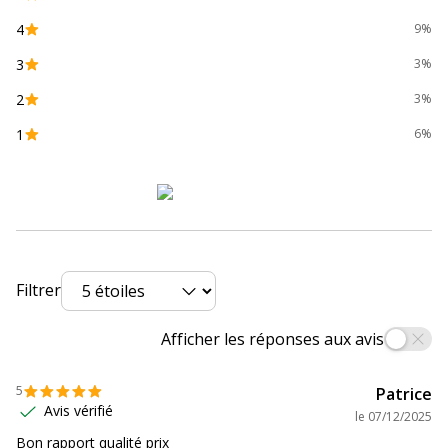
4
9%
Avec bouchon
Oui
3
3%
Couleur d'écriture
Bleu, Noir, Rouge, Vert
2
3%
Largeur de la ligne
Moyen
1
6%
Fonctionnalités
Capuchon à la couleur de
l'encre
Encre effaçable à sec
Encre sans odeur
Extrémité à code couleur
Poignée ergonomique
Filtrer
Largeur maximum de la
1.5 mm
Afficher les réponses aux avis
ligne (mm)
5
Patrice
Type d'embout
Ogive
Avis vérifié
le
07/12/2025
Bon rapport qualité prix
Données d'identification