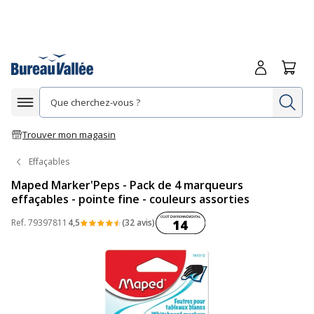
Me connecte
Panie
Re
Afficher la navigation
Trouver mon magasin
Effaçables
Maped Marker'Peps - Pack de 4 marqueurs
effaçables - pointe fine - couleurs assorties
Coût environnemental :
Ref.
79397811
4,5
(32 avis)
14