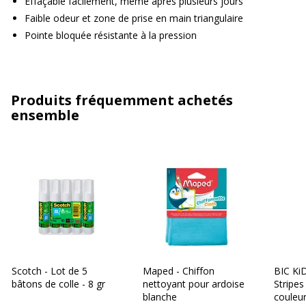
Effaçable facilement, même après plusieurs jours
Faible odeur et zone de prise en main triangulaire
Pointe bloquée résistante à la pression
Produits fréquemment achetés
ensemble
Scotch - Lot de 5
Maped - Chiffon
BIC Ki
bâtons de colle - 8 gr
nettoyant pour ardoise
Stripes
blanche
couleur