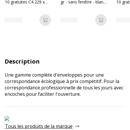
10 gratuites C4 229 x
gr - sans fenêtre - blanc
10 grat
324 mm - 90 gr - sans
- bande adhésive
220 mm
fenêtre - kraft - bande
fenêtre
adhésive
adhési
Ajouter au panier
Ajouter au p
Description
Une gamme complète d'enveloppes pour une
correspondance écologique à prix compétitif. Pour la
correspondance professionnelle de tous les jours avec
encoches pour faciliter l'ouverture.
Tous les produits de la marque