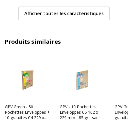
Couleur
Brun
Afficher toutes les caractéristiques
Grammage
85 g/m2
Matière
Papier Kraft
Produits similaires
Taille d'enveloppe
International C5 (162 x 229 mm)
Caractéristiques générales
Caractéristiques générales
Caractéristiques
100 % recyclable
Catégorie de couleur
Brun
GPV Green - 50
GPV - 10 Pochettes
GPV Gr
Pochettes Enveloppes +
Enveloppes C5 162 x
Envelo
Couleur du produit
Marron
10 gratuites C4 229 x
229 mm - 85 gr - sans
gratuit
324 mm - 90 gr - sans
fenêtre - kraft - bande
mm) - 9
Pièces de rechange disponibles
Non