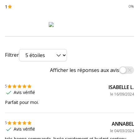
1
0%
Produit compostable
Non compostable
Produit rechargeable
Non
Produit sans plastique
Oui
Filtrer
Produit recyclable
Oui
Afficher les réponses aux avis
Présence de substance
Non
dangereuses
5
ISABELLE L.
Avis vérifié
Données d'identification
le
16/09/2024
Données d'identification
Parfait pour moi.
Code barre maitre
0400000522241
5
ANNABEL
Avis vérifié
Marque
GPV
le
04/03/2024
très bonne commande, livrée rapidement et budget contenu