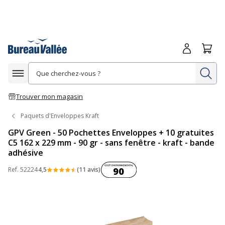
Me connecte
Panie
Re
Afficher la navigation
Trouver mon magasin
Paquets d'Enveloppes Kraft
GPV Green - 50 Pochettes Enveloppes + 10 gratuites
C5 162 x 229 mm - 90 gr - sans fenêtre - kraft - bande
adhésive
Coût environnemental :
Ref.
52224
4,5
(11 avis)
90