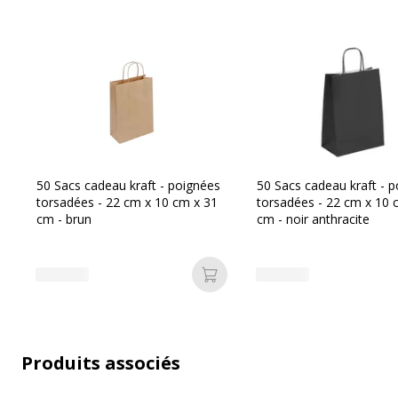
Emballage sans plastique
Produit recyclable
50 Sacs cadeau kraft - poignées
50 Sacs cadeau kraft - 
torsadées - 22 cm x 10 cm x 31
torsadées - 22 cm x 10 
Dimensions et poids
cm - brun
cm - noir anthracite
Dimensions et poids
Hauteur
31
Ajouter au panier
Largeur
22
Profondeur
10
Produits associés