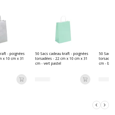
3135250985528
Viquel
nt
098552-36
raft - poignées
50 Sacs cadeau kraft - poignées
50 Sacs c
m x 10 cm x 31
torsadées - 22 cm x 10 cm x 31
torsadées
cm - vert pastel
cm - bleu
Ajouter au panier
Ajouter au pan
Produits p
Produi