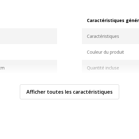
Caractéristiques génér
Caractéristiques généra
Caractéristiques
Couleur du produit
 cm
Quantité incluse
Type de produit
Afficher toutes les caractéristiques
Données d'identificati
Données d'identification