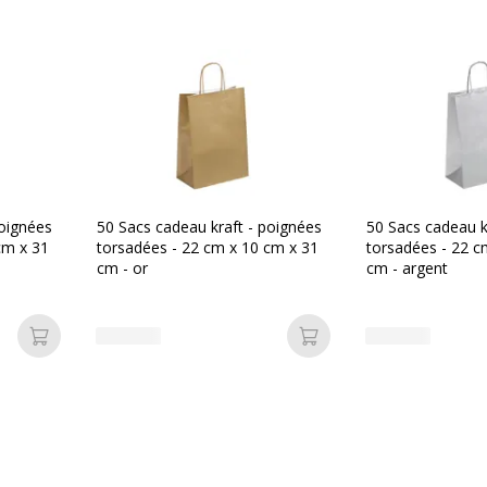
Oui
Code barre maitre
Oui
Marque
Référence produit fabrica
poignées
50 Sacs cadeau kraft - poignées
50 Sacs cadeau k
cm x 31
torsadées - 22 cm x 10 cm x 31
torsadées - 22 c
cm - or
cm - argent
 cm
Ajouter au panier
Ajouter au panier
 cm
 cm