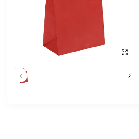
Affich
Slide précédent
Slid