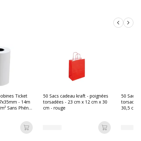
Produits p
Produi
obines Ticket
50 Sacs cadeau kraft - poignées
50 Sacs c
57x35mm - 14m
torsadées - 23 cm x 12 cm x 30
torsadées
/m² Sans Phénol
cm - rouge
30,5 cm -
uté
Ajouter au panier
Ajouter au pan