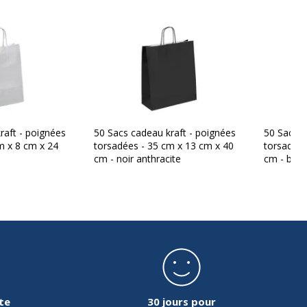
raft - poignées
50 Sacs cadeau kraft - poignées
50 Sacs c
m x 8 cm x 24
torsadées - 35 cm x 13 cm x 40
torsadées
cm - noir anthracite
cm - brun
te
30 jours pour