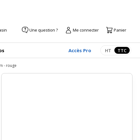
asin
Une question ?
Me connecter
Panier
Accès Pro
os
HT
TTC
Afficher les pr
Afficher
cm - rouge