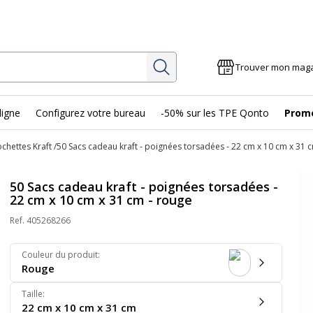
Rechercher
Trouver mon mag
ligne
Configurez votre bureau
-50% sur les TPE Qonto
Prom
ochettes Kraft
50 Sacs cadeau kraft - poignées torsadées - 22 cm x 10 cm x 31 
50 Sacs cadeau kraft - poignées torsadées -
22 cm x 10 cm x 31 cm - rouge
Ref.
405268266
Couleur du produit
:
Rouge
Taille
:
22 cm x 10 cm x 31 cm