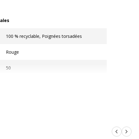
ales
les
100 % recyclable, Poignées torsadées
Rouge
50
Sac cadeau
on
Produits p
Produi