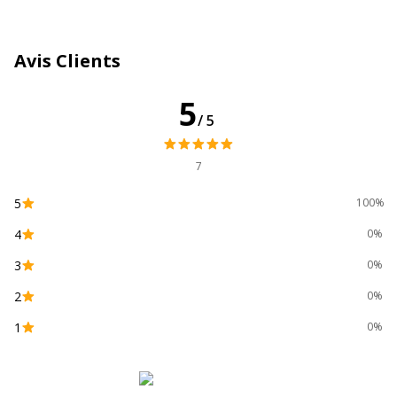
Type de produit
Sac cadeau
Avis Clients
Caractéristiques environnementales
Caractéristiques environnementales
5
/5
Emballage sans plastique
Oui
7
Produit compostable
Non compostable
5
100%
Produit rechargeable
Non
4
0%
3
Produit sans plastique
Oui
0%
2
0%
Produit recyclable
Oui
1
0%
Présence de substance
Non
dangereuses