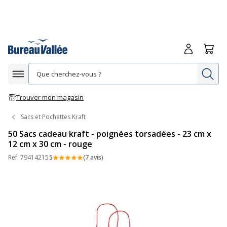
Me connecte
Panie
Re
Afficher la navigation
Trouver mon magasin
Sacs et Pochettes Kraft
50 Sacs cadeau kraft - poignées torsadées - 23 cm x
12 cm x 30 cm - rouge
Ref.
79414215
5
(7 avis)