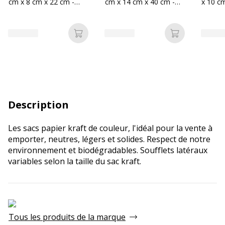
cm x 8 cm x 22 cm -
cm x 14 cm x 40 cm -
x 10 c
rouge
rouge
Ajouter au panier
Ajouter au p
Description
Les sacs papier kraft de couleur, l'idéal pour la vente à
emporter, neutres, légers et solides. Respect de notre
environnement et biodégradables. Soufflets latéraux
variables selon la taille du sac kraft.
Tous les produits de la marque