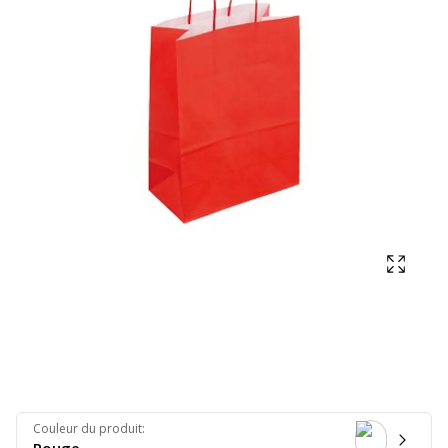
Affich
Couleur du produit
: