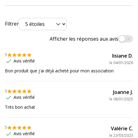
Données d'identification
Données d'identification
Filtrer
Code barre maitre
2130858206533
Afficher les réponses aux avis
Marque
Logistipack
5
lisiane D.
Référence produit fabricant
SKF22RO
Avis vérifié
le
04/01/2026
Dimensions et poids
Bon produit que j'ai déjà acheté pour mon association
Dimensions et poids
Hauteur
30 cm
5
Joanne J.
Avis vérifié
le
08/01/2025
Largeur
23 cm
Très bon achat
Profondeur
12 cm
5
Valérie C.
Avis vérifié
le
23/03/2023