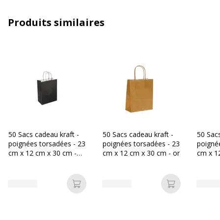
Matière
Papier Kraft
Produits similaires
Taille
23 cm x 12 cm x 30 cm
Caractéristiques générales
Caractéristiques générales
Caractéristiques
100 % recyclable, Poignées
torsadées
Catégorie de couleur
Rouge
50 Sacs cadeau kraft -
50 Sacs cadeau kraft -
50 Sacs
poignées torsadées - 23
poignées torsadées - 23
poigné
cm x 12 cm x 30 cm -
cm x 12 cm x 30 cm - or
cm x 1
Couleur du produit
Rouge
noir
vert d'
Pièces de rechange
Non renseigné
disponibles
Ajouter au panier
Ajouter au p
Quantité incluse
50