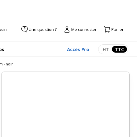
asin
Une question ?
Me connecter
Panier
Accès Pro
os
HT
TTC
Afficher les pr
Afficher
m - noir