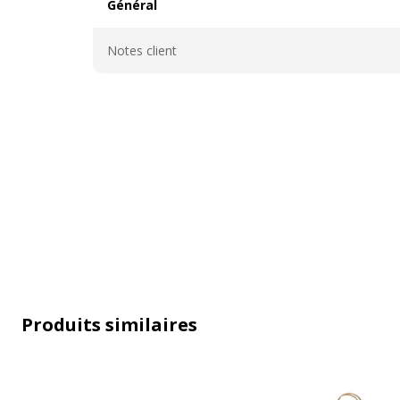
Général
Général
Notes client
Produits similaires
Caractéristiques générales
Caractéristiques générales
Caractéristiques
100 % recycl