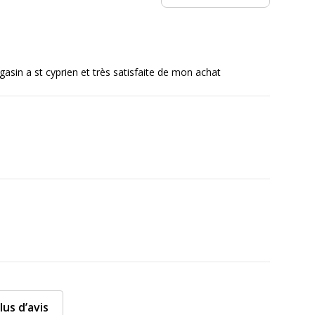
23 cm
12 cm
asin a st cyprien et très satisfaite de mon achat
lus d’avis