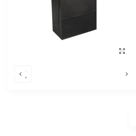
Affich
Slide précédent
Slid