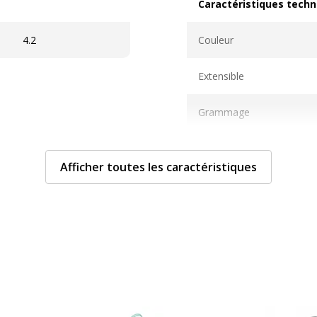
Caractéristiques techn
Caractéristiques techni
4.2
Couleur
Extensible
Grammage
Matière
Afficher toutes les caractéristiques
Taille
Caractéristiques envi
Caractéristiques enviro
able, Poignées torsadées
Emballage sans plastique