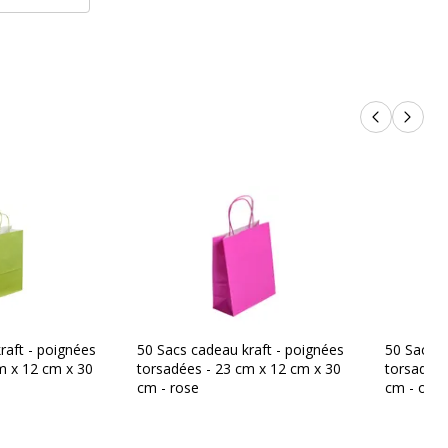
Produits p
Produi
raft - poignées
50 Sacs cadeau kraft - poignées
50 Sacs c
m x 12 cm x 30
torsadées - 23 cm x 12 cm x 30
torsadées
cm - rose
cm - or