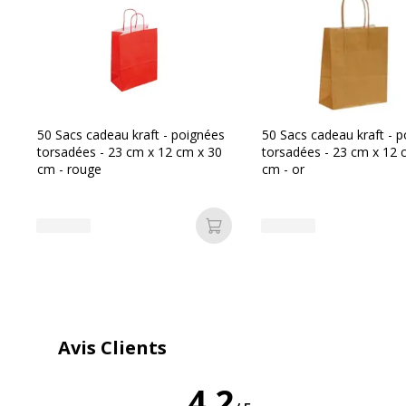
Catégorie de couleur
Noir
Couleur du produit
Noir
Pièces de rechange disponibles
Non renseig
50 Sacs cadeau kraft - poignées
50 Sacs cadeau kraft - 
torsadées - 23 cm x 12 cm x 30
torsadées - 23 cm x 12 
cm - rouge
cm - or
Quantité incluse
50
Type de produit
Sac cadeau
Ajouter au panier
Avis Clients
Données d'identification
Données d'identification
4,2
Code barre maitre
2