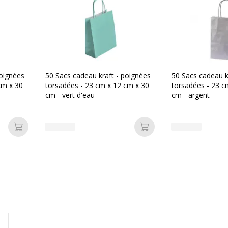
Produit compostable
Produit rechargeable
né
Produit sans plastique
poignées
50 Sacs cadeau kraft - poignées
50 Sacs cadeau k
cm x 30
torsadées - 23 cm x 12 cm x 30
torsadées - 23 c
cm - vert d'eau
cm - argent
Produit recyclable
Présence de substance d
Ajouter au panier
Ajouter au panier
Dimensions et poids
Dimensions et poids
130858206502
Hauteur