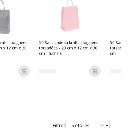
Non compostable
Non
Oui
raft - poignées
50 Sacs cadeau kraft - poignées
50 Sacs c
m x 12 cm x 30
torsadées - 23 cm x 12 cm x 30
torsadées
cm - fuchsia
cm - jaun
Oui
angereuses
Non
Ajouter au panier
Ajouter au pan
30 cm
Filtrer