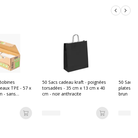
Produits p
Produi
Bobines
50 Sacs cadeau kraft - poignées
50 Sacs c
leaux TPE - 57 x
torsadées - 35 cm x 13 cm x 40
plates - 
m - sans
cm - noir anthracite
brun
lastique
Ajouter au panier
Ajouter au pan