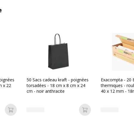
e
poignées
50 Sacs cadeau kraft - poignées
Exacompta - 20 
m x 22
torsadées - 18 cm x 8 cm x 24
thermiques - rou
cm - noir anthracite
40 x 12 mm - 18
mandrin ni film p
Ajouter au panier
Ajouter au panier