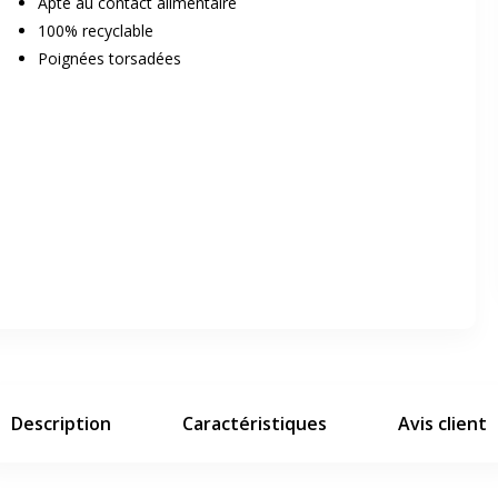
Apte au contact alimentaire
100% recyclable
Poignées torsadées
er en plein écran
e suivant
Description
Caractéristiques
Avis client