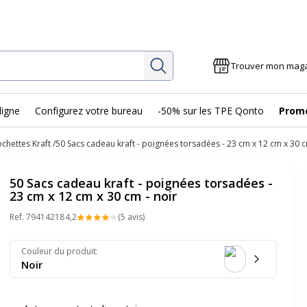
Rechercher
Trouver mon mag
ligne
Configurez votre bureau
-50% sur les TPE Qonto
Prom
ochettes Kraft
50 Sacs cadeau kraft - poignées torsadées - 23 cm x 12 cm x 30 c
50 Sacs cadeau kraft - poignées torsadées -
23 cm x 12 cm x 30 cm - noir
Ref.
79414218
4,2
(5 avis)
Couleur du produit
:
Noir