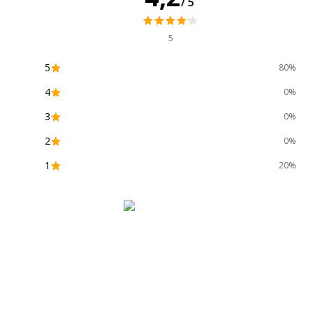
/5
Marque
L
5
Référence produit fabricant
S
5
80%
4
0%
3
0%
2
0%
1
20%