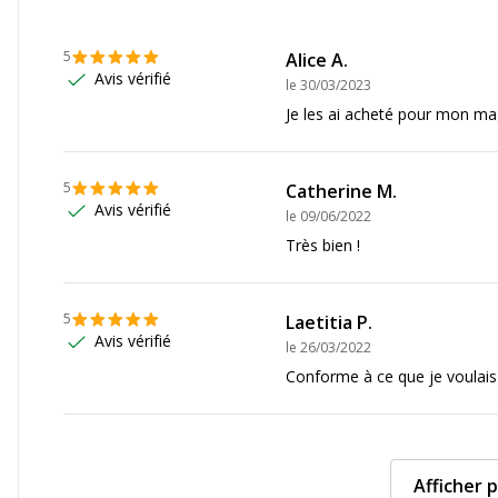
ogistipack
Largeur
5
Alice A.
Avis vérifié
le
30/03/2023
KF22NO
Profondeur
Je les ai acheté pour mon mag
5
Catherine M.
Avis vérifié
le
09/06/2022
Très bien !
5
Laetitia P.
Avis vérifié
le
26/03/2022
Conforme à ce que je voulais
Afficher p