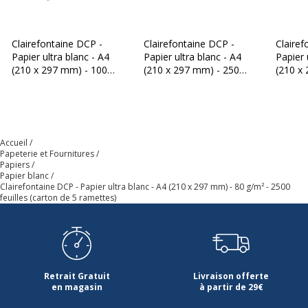
Clairefontaine DCP -
Clairefontaine DCP -
Clairef
Papier ultra blanc - A4
Papier ultra blanc - A4
Papier 
(210 x 297 mm) - 100
(210 x 297 mm) - 250
(210 x
g/m² - 2500 feuilles
g/m² - Ramette de 125
g/m² -
(carton de 5 ramettes)
feuilles
feuilles
Accueil
Papeterie et Fournitures
Papiers
Papier blanc
Clairefontaine DCP - Papier ultra blanc - A4 (210 x 297 mm) - 80 g/m² - 2500
feuilles (carton de 5 ramettes)
Retrait Gratuit
Livraison offerte
en magasin
à partir de 29€