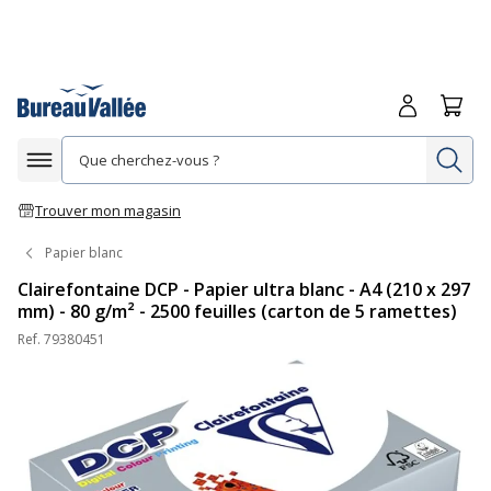
Me connecte
Panie
Re
Afficher la navigation
Trouver mon magasin
Papier blanc
Clairefontaine DCP - Papier ultra blanc - A4 (210 x 297
mm) - 80 g/m² - 2500 feuilles (carton de 5 ramettes)
Ref.
79380451