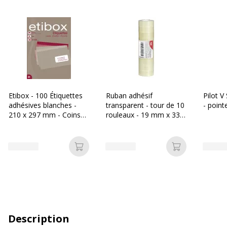
Etibox - 100 Étiquettes
Ruban adhésif
Pilot V
adhésives blanches -
transparent - tour de 10
- point
210 x 297 mm - Coins
rouleaux - 19 mm x 33
droits - réf 119760
m - Sign
Ajouter au panier
Ajouter au p
Description