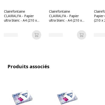
Clairefontaine
Clairefontaine
Clairef
CLAIRALFA - Papier
CLAIRALFA - Papier
Papier 
ultra blanc - A4 (210 x
ultra blanc - A4 (210 x
(210 x
297 mm) - 80 g/m² -
297 mm) - 80 g/m² -
g/m² -
Ramette de 200 feuilles
Ramette de 500 feuilles
feuilles
- étui spécial
Ajouter au panier
Ajouter au p
Produits associés