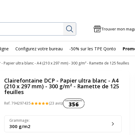
Rechercher
Trouver mon mag
ligne
Configurez votre bureau
-50% sur les TPE Qonto
Prom
 - Papier ultra blanc - A4 (210 x 297 mm) - 300 g/m² - Ramette de 125 feuilles
Clairefontaine DCP - Papier ultra blanc - A4
(210 x 297 mm) - 300 g/m² - Ramette de 125
feuilles
Coût environnemental :
Ref.
79429743
5
(23 avis)
356
Grammage
:
300 g/m2