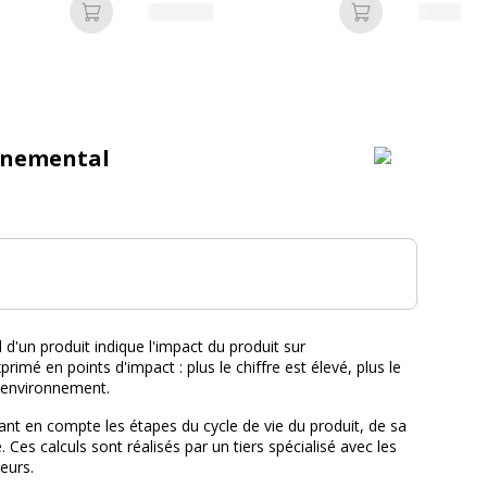
Ajouter au panier
Ajouter au pan
nnemental
tal :
d'un produit indique l'impact du produit sur
primé en points d'impact : plus le chiffre est élevé, plus le
l'environnement.
nt en compte les étapes du cycle de vie du produit, de sa
e. Ces calculs sont réalisés par un tiers spécialisé avec les
eurs.