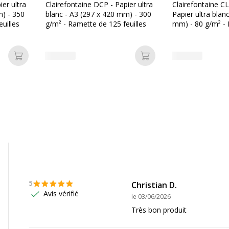
ier ultra
Clairefontaine DCP - Papier ultra
Clairefontaine C
m) - 350
blanc - A3 (297 x 420 mm) - 300
Papier ultra blan
uilles
g/m² - Ramette de 125 feuilles
mm) - 80 g/m² -
feuilles
s)
Ajouter au panier
Ajouter au panier
age professionnel
Données logistiques
5
Christian D.
Données logistiques
Avis vérifié
le
03/06/2026
329680380101
Quantité emballée
Très bon produit
lairefontaine