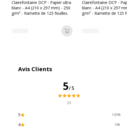
Catégorie de couleur
Blanc
Clairefontaine DCP - Papier ultra
Clairefontaine DCP - Pap
blanc - A4 (210 x 297 mm) - 250
blanc - A4 (210 x 297 m
g/m² - Ramette de 125 feuilles
g/m² - Ramette de 125 fe
Couleur du produit
Blanc
Nombre de support
125 Feuille(
Ajouter au panier
Quantité incluse
1
Sous-catégorie de support
Papier à us
Avis Clients
5
/5
Données d'identification
23
Données d'identification
Code barre maitre
3
5
100%
4
0%
Marque
C