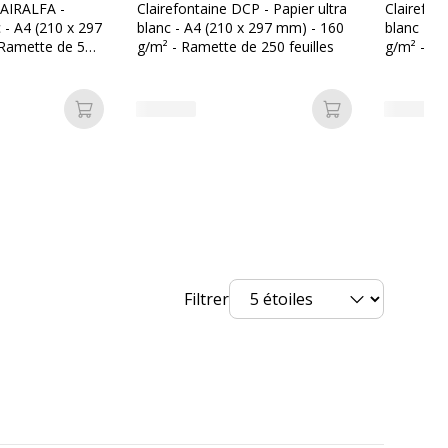
LAIRALFA -
Clairefontaine DCP - Papier ultra
Clairefon
c - A4 (210 x 297
blanc - A4 (210 x 297 mm) - 160
blanc - A
 Ramette de 500
g/m² - Ramette de 250 feuilles
g/m² - Ra
Ajouter au panier
Ajouter au pan
Filtrer
1