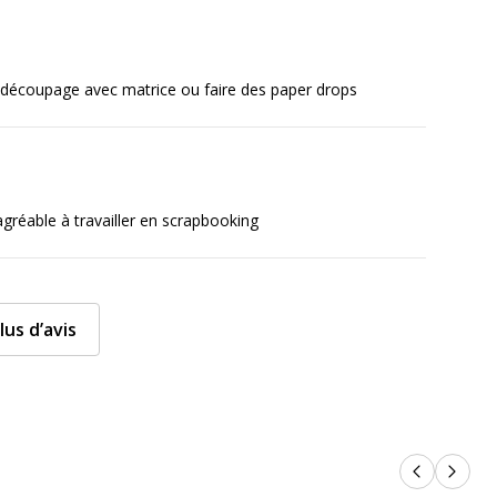
 découpage avec matrice ou faire des paper drops
 agréable à travailler en scrapbooking
lus d’avis
Produits p
Produi