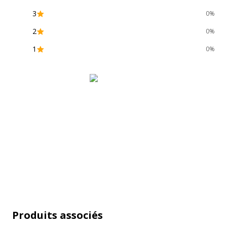
3
0%
Référence produit fabricant
3
2
0%
1
0%
Produits associés