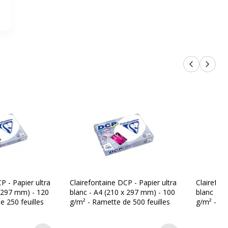
Produits p
Produi
P - Papier ultra
Clairefontaine DCP - Papier ultra
Clairefon
x 297 mm) - 120
blanc - A4 (210 x 297 mm) - 100
blanc - A
e 250 feuilles
g/m² - Ramette de 500 feuilles
g/m² - Ra