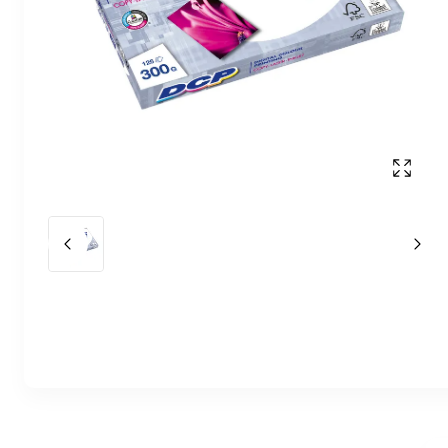
Affich
Slide précédent
Slid