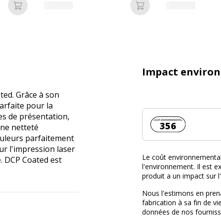
Ajouter au panier
Ajouter au panier
Impact enviro
ted. Grâce à son
arfaite pour la
es de présentation,
Coût environnemen
356
une netteté
ouleurs parfaitement
r l'impression laser
Le coût environnemental 
re. DCP Coated est
l'environnement. Il est ex
produit a un impact sur 
Nous l'estimons en prena
fabrication à sa fin de vi
données de nos fourniss