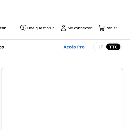
asin
Une question ?
Me connecter
Panier
Accès Pro
os
HT
TTC
Afficher les pr
Afficher