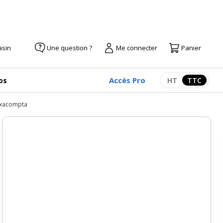
asin
Une question ?
Me connecter
Panier
Accès Pro
os
HT
TTC
Afficher les pr
Afficher
 Exacompta