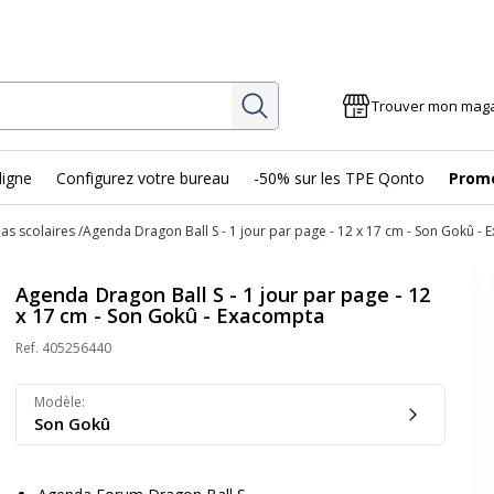
Rechercher
Trouver mon mag
ligne
Configurez votre bureau
-50% sur les TPE Qonto
Prom
as scolaires
Agenda Dragon Ball S - 1 jour par page - 12 x 17 cm - Son Gokû -
Agenda Dragon Ball S - 1 jour par page - 12
x 17 cm - Son Gokû - Exacompta
Ref.
405256440
Modèle
:
Son Gokû