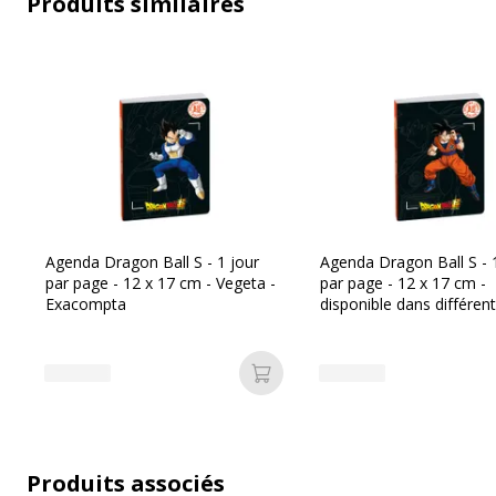
Produits similaires
Données d'identification
Données d'identification
Code barre maitre
3
Agenda Dragon Ball S - 1 jour
Agenda Dragon Ball S - 
par page - 12 x 17 cm - Vegeta -
par page - 12 x 17 cm -
Exacompta
disponible dans différent
Marque
C
- Exacompta
Référence produit fabricant
1
Ajouter au panier
Produits associés