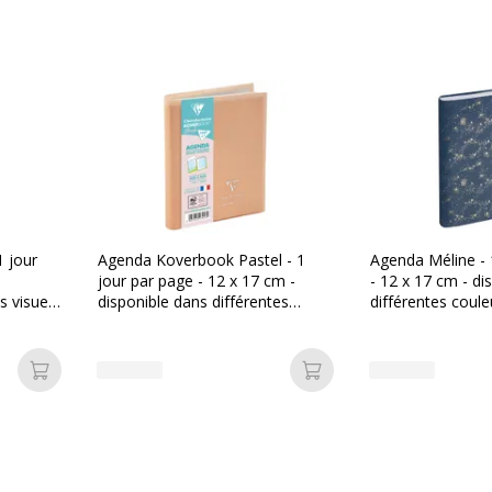
Thème/Design
Type de couverture
Dimensions et poids
Dimensions et poids
660942090001
Largeur
1 jour
Agenda Koverbook Pastel - 1
Agenda Méline - 
jour par page - 12 x 17 cm -
- 12 x 17 cm - di
s visuels
disponible dans différentes
différentes coule
lairefontaine
Profondeur
couleurs - Exacompta
Exacompta
844614E
Ajouter au panier
Ajouter au panier