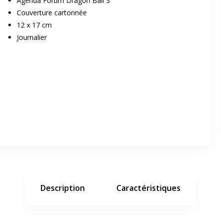
Agenda Forum Dragon Ball S
Couverture cartonnée
12 x 17 cm
Journalier
er en plein écran
e suivant
Description
Caractéristiques