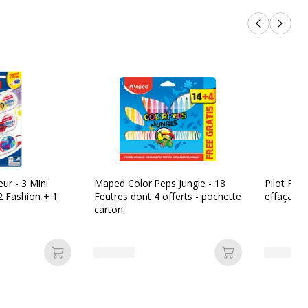
Produits p
Produi
eur - 3 Mini
Maped Color'Peps Jungle - 18
Pilot Frixi
2 Fashion + 1
Feutres dont 4 offerts - pochette
effaçable
carton
Ajouter au panier
Ajouter au pan