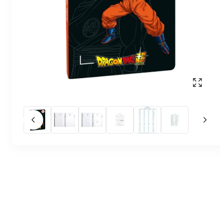
Affich
Slide précédent
Slid