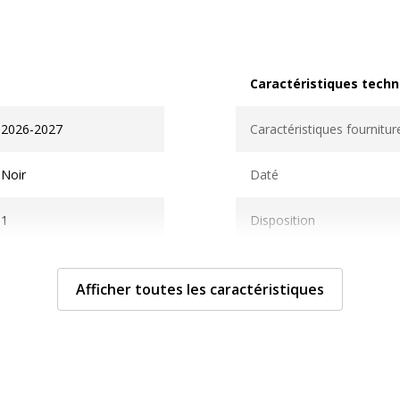
Caractéristiques techn
Caractéristiques techni
2026-2027
Caractéristiques fournitur
Noir
Daté
1
Disposition
Son Gokû
Format
Afficher toutes les caractéristiques
Propriétés
Relié