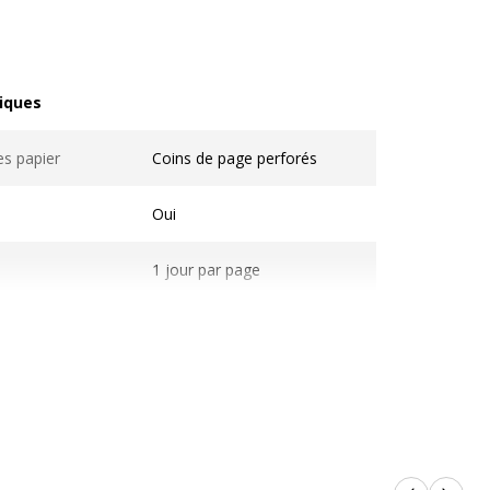
iques
ques
es papier
Coins de page perforés
Oui
1 jour par page
12 x 17 cm
Août à juillet
Reliure latérale