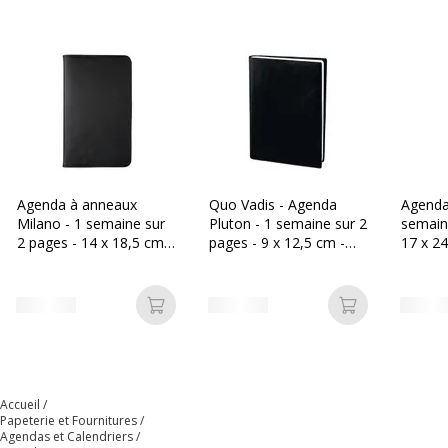
Agenda à anneaux
Quo Vadis - Agenda
Agenda 
Milano - 1 semaine sur
Pluton - 1 semaine sur 2
semain
2 pages - 14 x 18,5 cm -
pages - 9 x 12,5 cm -
17 x 24
noir - Oberthur
noir
Oberth
Ajouter au panier
Ajouter au p
Accueil
Papeterie et Fournitures
Agendas et Calendriers