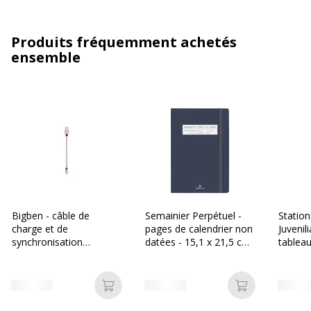
Produits fréquemment achetés
ensemble
Bigben - câble de
Semainier Perpétuel -
Statio
charge et de
pages de calendrier non
Juvenil
synchronisation
datées - 15,1 x 21,5 cm
tableau
USB/USB-C - 2 m - rose
- marine - Oberthur
suppor
Ajouter au panier
Ajouter au p