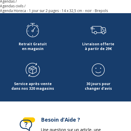
Agendas
Agendas civils
Agenda Horeca - 1 jour sur 2 pages - 14 x 32,5 cm - noir - Brepols
Retrait Gratuit
Livraison offerte
en magasin
à partir de 29€
Service après-vente
30 jours pour
dans nos 320 magasins
changer d'avis
Besoin d’Aide ?
Une question sur un article, une