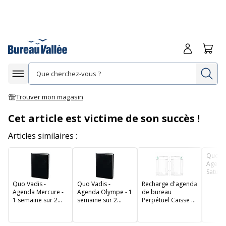
Me connecte
Panie
Re
Afficher la navigation
Trouver mon magasin
Cet article est victime de son succès !
Articles similaires :
Quo Va
Agend
Saturne
semain
Quo Vadis -
Quo Vadis -
Recharge d'agenda
pages 
Agenda Mercure -
Agenda Olympe - 1
de bureau
cm - no
1 semaine sur 2
semaine sur 2
Perpétuel Caisse -
pages - 21 x 27 cm
pages - 16 x 24 cm
1 jour par page -
- noir
- noir
16 x 24 cm -
feuillets mobiles 2