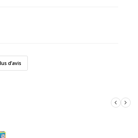
lus d’avis
Produits p
Produi