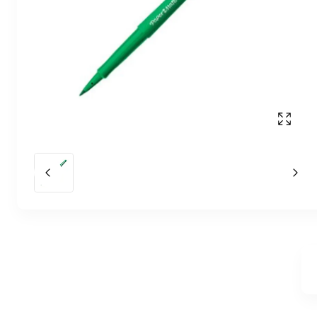
Affich
Slide précédent
Slid