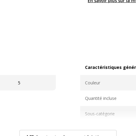
En savoir plus sur la 
Caractéristiques génér
Caractéristiques généra
5
Couleur
Quantité incluse
Sous-catégorie
Type de produit