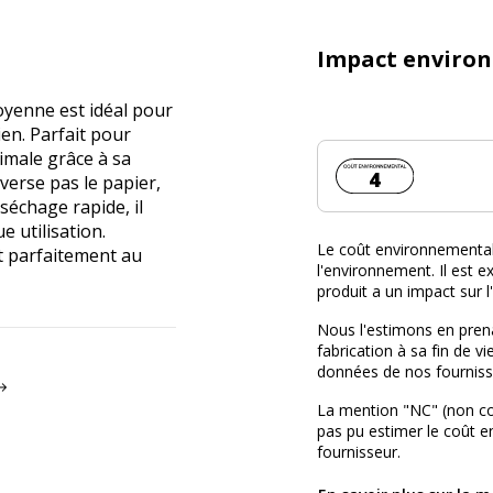
Impact enviro
moyenne est idéal pour
en. Parfait pour
timale grâce à sa
Coût environnemen
4
verse pas le papier,
séchage rapide, il
 utilisation.
Le coût environnemental 
t parfaitement au
l'environnement. Il est ex
produit a un impact sur 
Nous l'estimons en prena
fabrication à sa fin de vi
données de nos fourniss
La mention "NC" (non c
pas pu estimer le coût 
fournisseur.