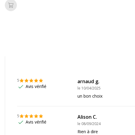
Ajouter au panier
l'eau
5
arnaud g.
Avis vérifié
le
10/04/2025
un bon choix
ined kg CO2e
5
Alison C.
Avis vérifié
le
08/09/2024
Rien à dire