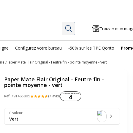
Rechercher
Trouver mon mag
ligne
Configurez votre bureau
-50% sur les TPE Qonto
Prom
ure
Paper Mate Flair Original - Feutre fin - pointe moyenne - vert
Paper Mate Flair Original - Feutre fin -
pointe moyenne - vert
Coût environnemental :
Ref.
79148580
5
(7 avis)
4
Couleur
:
Vert