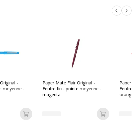
Produits p
Produi
Original -
Paper Mate Flair Original -
Paper Mate
nte moyenne -
Feutre fin - pointe moyenne -
Feutre fi
magenta
orange
Ajouter au panier
Ajouter au pan