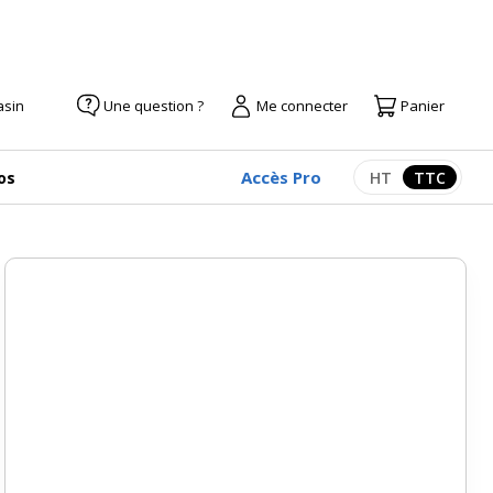
asin
Une question ?
Me connecter
Panier
Accès Pro
os
HT
TTC
Afficher les pr
Afficher