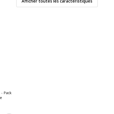
Afficher toutes les caractéristiques
Données d'identificati
Données d'identification
Code barre maitre
Marque
Référence produit fabrica
l - Pack
 à la couleur de l'encre
te
allique
code couleur
t aux tâches de sang