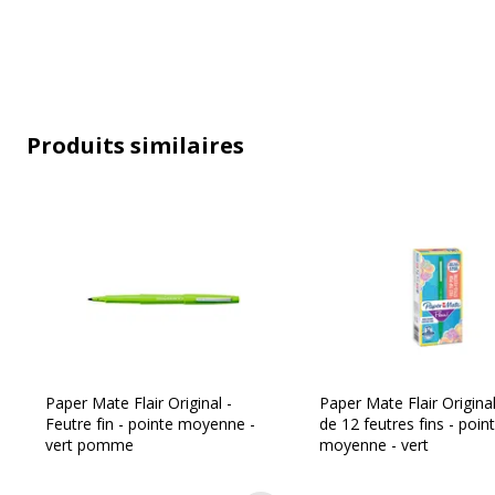
Caractéristiques techniques
Produits similaires
Caractéristiques techniques
Avec bouchon
Oui
Clip poche
Oui
Couleur d'écriture
Vert
Largeur de la ligne
Moyen
Fonctionnalités
Antichoc
Paper Mate Flair Original -
Paper Mate Flair Origina
Capuchon
Feutre fin - pointe moyenne -
de 12 feutres fins - poin
Clip mét
vert pomme
moyenne - vert
Corps à 
Résistan