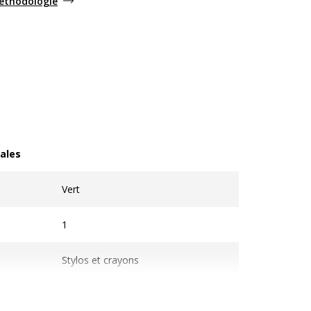
méthodologie
ales
les
Vert
1
Stylos et crayons
Feutre