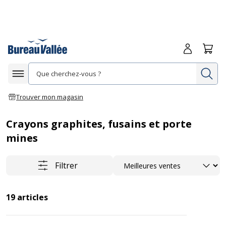
Me connecte
Panie
Re
Afficher la navigation
Trouver mon magasin
Crayons graphites, fusains et porte
mines
Trier
Filtrer
19
articles