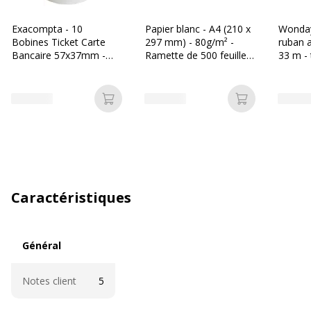
Exacompta - 10
Papier blanc - A4 (210 x
Wonday
Bobines Ticket Carte
297 mm) - 80g/m² -
ruban 
Bancaire 57x37mm -
Ramette de 500 feuilles
33 m -
18m - Thermique
- Bureau Vallée
55g/m² Sans Phénol -
Blanc - Nouveauté
Ajouter au panier
Ajouter au p
Caractéristiques
Général
Général
Notes client
5