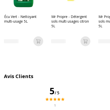
Écu Vert - Nettoyant
Mr Propre - Détergent
Mr Pro
multi-usage 5L
sols multi usages citron
sols m
5L
5L
Ajouter au panier
Ajouter au p
Avis Clients
5
/5
1