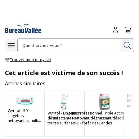
Me connecte
Panie
Re
Afficher la navigation
Trouver mon magasin
Cet article est victime de son succès !
Articles similaires :
Jex Pro
80 ling
nettoy
Wyritol - 50
désinf
Wyritol - Lingettes
Jex Professionnel Triple Action -
Lingettes
soleil
désinfectantes
Nettoyant/dégraissant/désodorisant
nettoyantes multi-
toutes surfaces -
- 5 L - forêt des Landes
usages - essence
120 feuilles
de Niaouli