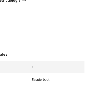
méthodologie
ales
les
1
Essuie-tout