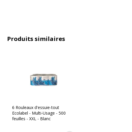
Caractéristiques techniques
Caractéristiques techniques
Couleur
Matériau(x) du produit
Produits similaires
Données d'identification
Données d'identification
Code barre maitre
337
Marque
EVA
6 Rouleaux d'essuie-tout
Ecolabel - Multi-Usage - 500
Référence produit fabricant
01
feuilles - XXL - Blanc