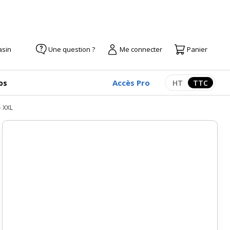
asin
Une question ?
Me connecter
Panier
Accès Pro
os
HT
TTC
Afficher les pr
Afficher
- XXL