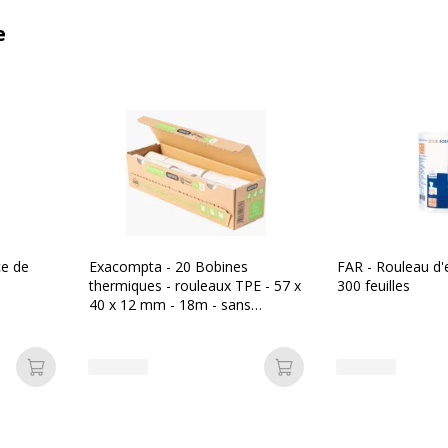
e
ce de
Exacompta - 20 Bobines
FAR - Rouleau d'e
thermiques - rouleaux TPE - 57 x
300 feuilles
40 x 12 mm - 18m - sans
mandrin ni film plastique
Ajouter au panier
Ajouter au panier