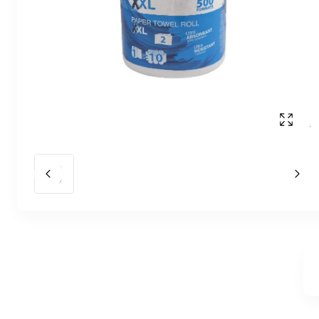
Affich
Slide précédent
Slid