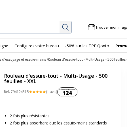
Rechercher
Trouver mon mag
ligne
Configurez votre bureau
-50% sur les TPE Qonto
Prom
 d'essuyage et essuie-mains
Rouleau d'essuie-tout - Multi-Usage - 500 feuilles 
Rouleau d'essuie-tout - Multi-Usage - 500
feuilles - XXL
Coût environnemental :
Ref.
79412451
5
(1 avis)
124
2 fois plus résistantes
2 fois plus absorbant que les essuie-mains standards