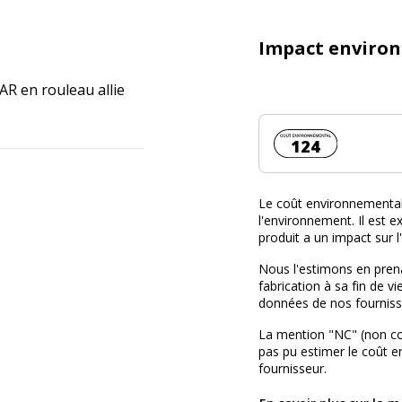
Impact enviro
AR en rouleau allie
Coût environnemen
124
Le coût environnemental 
l'environnement. Il est ex
produit a un impact sur 
Nous l'estimons en prena
fabrication à sa fin de vi
données de nos fourniss
La mention "NC" (non c
pas pu estimer le coût 
fournisseur.