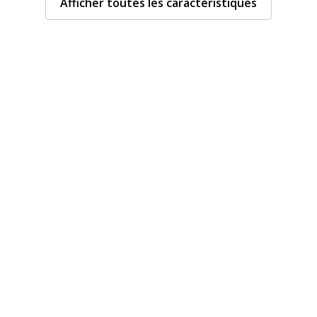
Afficher toutes les caractéristiques
Caractéristiques envi
Caractéristiques enviro
Blanc
Impact environnemental
Cellulose
Informations sur les se
Informations sur les ser
8921957008
Normes de conformité
DIS
ET500CP-1ITEM