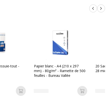
Produits p
Produi
ssuie-tout -
Papier blanc - A4 (210 x 297
20 Sacs po
mm) - 80g/m² - Ramette de 500
28 micro
feuilles - Bureau Vallée
Ajouter au panier
Ajouter au pan