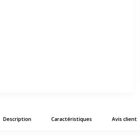
er en plein écran
e suivant
Description
Caractéristiques
Avis client