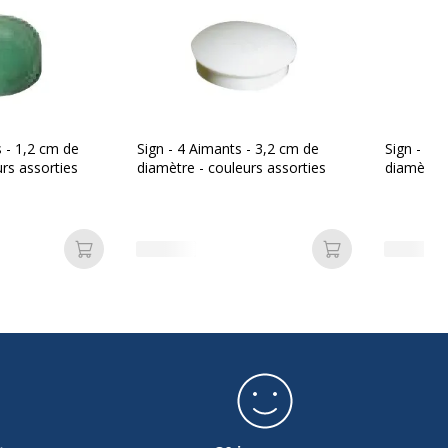
s - 1,2 cm de
Sign - 4 Aimants - 3,2 cm de
Sign - 4 
rs assorties
diamètre - couleurs assorties
diamètre 
Ajouter au panier
Ajouter au pan