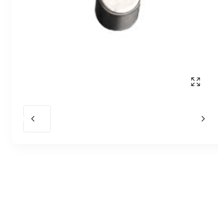
Affich
Slide précédent
Slid