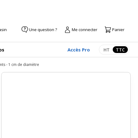
asin
Une question ?
Me connecter
Panier
Accès Pro
os
HT
TTC
Afficher les pr
Afficher
ants - 1 cm de diamètre