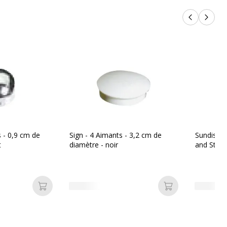
Produits p
Produi
s - 0,9 cm de
Sign - 4 Aimants - 3,2 cm de
Sundis - B
t
diamètre - noir
and Store
Ajouter au panier
Ajouter au pan