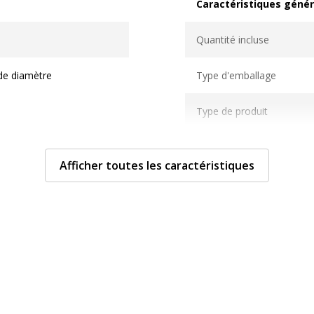
Caractéristiques génér
Caractéristiques généra
Quantité incluse
de diamètre
Type d'emballage
Type de produit
Type de symbole
Afficher toutes les caractéristiques
Dimensions et poids
Dimensions et poids
128,5708573060234
Diamètre
Hauteur