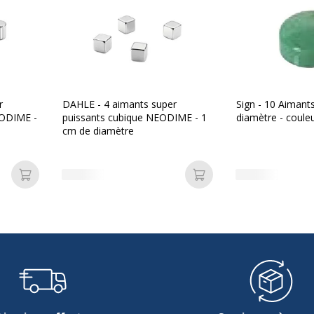
r
DAHLE - 4 aimants super
Sign - 10 Aimant
EODIME -
puissants cubique NEODIME - 1
diamètre - couleu
cm de diamètre
Ajouter au panier
Ajouter au panier