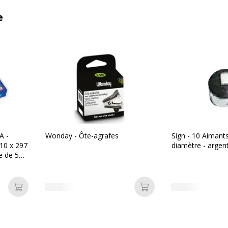
e
A -
Wonday - Ôte-agrafes
Sign - 10 Aimant
210 x 297
diamètre - argen
e de 500
Ajouter au panier
Ajouter au panier