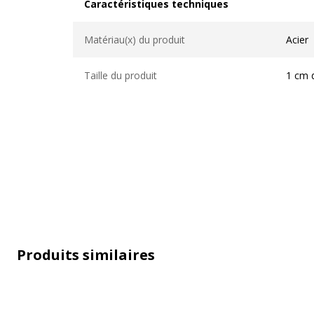
Caractéristiques techniques
Caractéristiques techniques
Matériau(x) du produit
Acier
Taille du produit
1 cm 
Données d'identification
Produits similaires
Données d'identification
Code barre maitre
5708573200
Marque
Naga