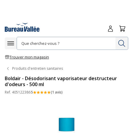
Me connecte
Panie
Re
Afficher la navigation
Trouver mon magasin
Produits d'entretien sanitaires
Boldair - Désodorisant vaporisateur destructeur
d'odeurs - 500 ml
Ref.
405122386
5
(1 avis)