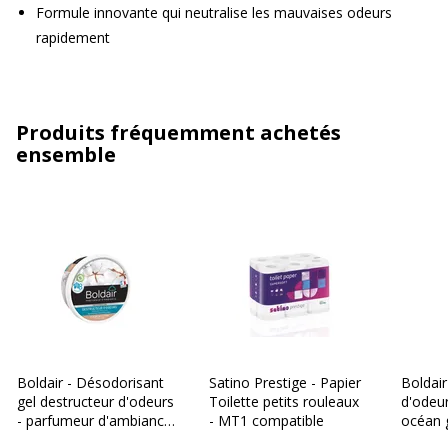
Formule innovante qui neutralise les mauvaises odeurs
rapidement
Produits fréquemment achetés
ensemble
Boldair - Désodorisant
Satino Prestige - Papier
Boldair
gel destructeur d'odeurs
Toilette petits rouleaux
d'odeur
- parfumeur d'ambiance
- MT1 compatible
océan 
- fleur de coton - 300gr