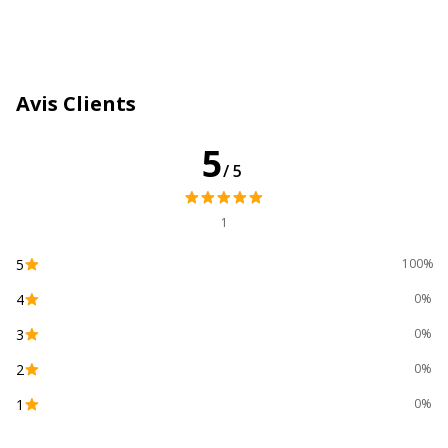
Référence produit fabricant
PV11615504
Avis Clients
5
/5
1
5
100%
4
0%
3
0%
2
0%
1
0%