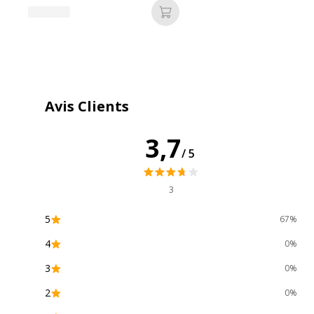
Ajouter au panier
Marque
I
Référence produit fabricant
V
Avis Clients
3,7
/5
3
5
67%
4
0%
3
0%
2
0%