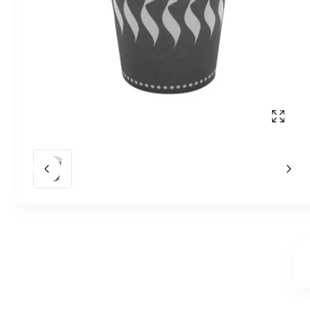
Affich
Slide précédent
Slid