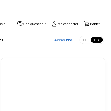
asin
Une question ?
Me connecter
Panier
Accès Pro
os
HT
TTC
Afficher les pr
Afficher