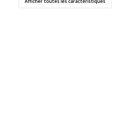
Afficher toutes les caractéristiques
Taille
Caractéristiques envi
Caractéristiques enviro
Blanc, Gris
Impact environnemental
50
Dimensions et poids
Dimensions et poids
700701900056
Diamètre