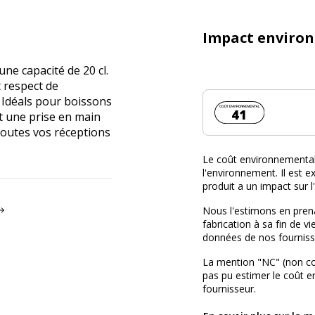
Impact enviro
une capacité de 20 cl.
t respect de
 Idéals pour boissons
Coût environnemen
41
t une prise en main
toutes vos réceptions
Le coût environnemental 
l'environnement. Il est ex
produit a un impact sur 
Nous l'estimons en prena
fabrication à sa fin de vi
données de nos fourniss
La mention "NC" (non c
pas pu estimer le coût 
fournisseur.