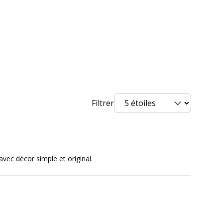
7.5 cm
33 cm
4.2 g
Filtrer
 avec décor simple et original.