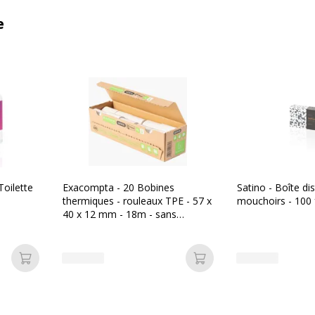
e
Toilette
Exacompta - 20 Bobines
Satino - Boîte dis
thermiques - rouleaux TPE - 57 x
mouchoirs - 100 f
40 x 12 mm - 18m - sans
mandrin ni film plastique
Ajouter au panier
Ajouter au panier