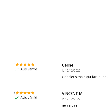
SAP
Hauteur
54CH7OZ.
Largeur
Poids du produit
5
Céline
Avis vérifié
le
15/12/2025
Gobelet simple qui fait le job
5
VINCENT M.
Avis vérifié
le
17/02/2022
rien à dire