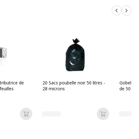
Produits p
Produi
tributrice de
20 Sacs poubelle noir 50 litres -
Gobelets 
euilles
28 microns
de 50
Ajouter au panier
Ajouter au pan