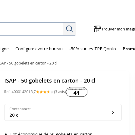
Rechercher
Trouver mon mag
ligne
Configurez votre bureau
-50% sur les TPE Qonto
Prom
ISAP - 50 gobelets en carton - 20 cl
ISAP - 50 gobelets en carton - 20 cl
Coût environnemental :
Ref.
400014201
3,7
(3 avis)
41
Contenance
:
20 cl
Lot économique de 50 gobelets en carton