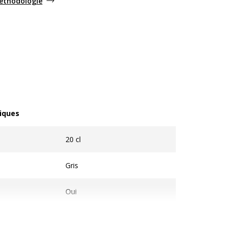
méthodologie
iques
ques
20 cl
Gris
Oui
Carton