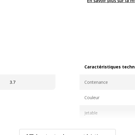
En savoir plus sur la 
Caractéristiques techn
Caractéristiques techni
3.7
Contenance
Couleur
Jetable
Matériau(x) du produit