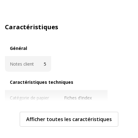
Caractéristiques
Général
Général
Notes client
5
Caractéristiques techniques
Caractéristiques techniques
Catégorie de papier
Fiches d'index
Couleur(s) du papier
Blanc
Afficher toutes les caractéristiques
Format
A6 (10,5 x 14,8 cm)