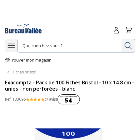
Me connecte
Panie
Re
Afficher la navigation
Trouver mon magasin
Fiches bristol
Exacompta - Pack de 100 Fiches Bristol - 10 x 14.8 cm -
unies - non perforées - blanc
Coût environnemental :
Ref.
13309
5
(7 avis)
54