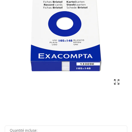
Affich
Quantité incluse
: