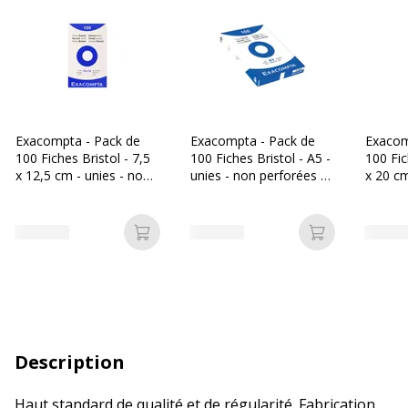
Exacompta - Pack de
Exacompta - Pack de
Exacom
100 Fiches Bristol - 7,5
100 Fiches Bristol - A5 -
100 Fic
x 12,5 cm - unies - non
unies - non perforées -
x 20 cm
perforées - blanc
blanc
perforé
Ajouter au panier
Ajouter au p
Description
Haut standard de qualité et de régularité. Fabrication