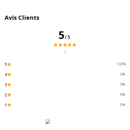
Impact environnemental
undefined kg CO2e
Avis Clients
Données d'identification
5
Données d'identification
/5
Code barre maitre
3130630133094
7
Marque
Exacompta
5
100%
4
0%
Référence produit fabricant
13309E
3
0%
2
0%
1
0%