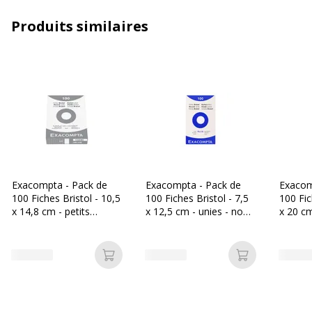
Matériau(x) du produit
Papier
Produits similaires
Type de réglure
Uni
Type de réglure
Uni
Caractéristiques générales
Caractéristiques générales
Couleur du produit
Blanc
Exacompta - Pack de
Exacompta - Pack de
Exacom
100 Fiches Bristol - 10,5
100 Fiches Bristol - 7,5
100 Fic
Quantité incluse
1
x 14,8 cm - petits
x 12,5 cm - unies - non
x 20 cm
carreaux - non
perforées - blanc
perforé
Type d'emballage
Boîte en carton
perforées - blanc
Ajouter au panier
Ajouter au p
Caractéristiques environnementales
Caractéristiques environnementales
Certification PEFC
Oui