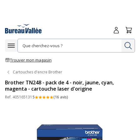
Me connecte
Panie
Re
Afficher la navigation
Trouver mon magasin
Cartouches d'encre Brother
Brother TN248 - pack de 4 - noir, jaune, cyan,
magenta - cartouche laser d'origine
Ref.
405165131
5
(16 avis)