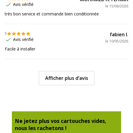
Avis vérifié
le
15/06/2026
très bon service et commande bien conditionnée
Etat du produit
Produit Neuf
Données logistiques
Données logistiques
5
fabien l.
Avis vérifié
le
10/05/2026
Quantité emballée
1
Facile à installer
Afficher plus d’avis
Ne jetez plus vos cartouches vides,
nous les rachetons !