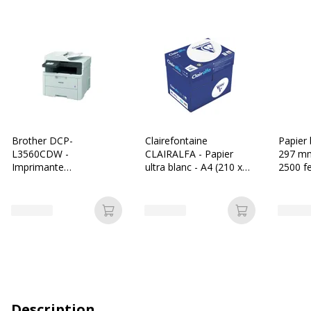
Brother DCP-
Clairefontaine
Papier 
L3560CDW -
CLAIRALFA - Papier
297 mm
Imprimante
ultra blanc - A4 (210 x
2500 fe
multifonction laser
297 mm) - 80 g/m² -
5 rame
couleur A4 - USB 2.0,
2500 feuilles (carton de
Vallée
Gigabit LAN, Wi-Fi(n)
5 ramettes)
Ajouter au panier
Ajouter au p
Description