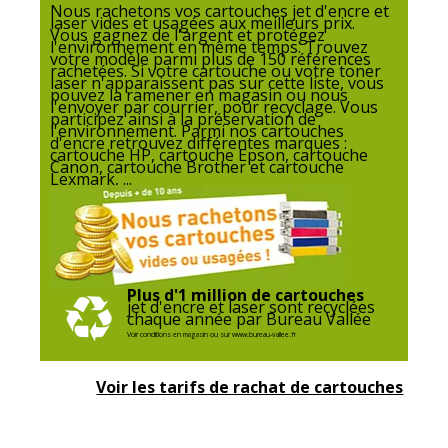
Nous rachetons vos cartouches jet d'encre et
laser vides et usagées aux meilleurs prix.
Vous gagnez de l'argent et protégez
l'environnement en même temps. Trouvez
votre modèle parmi plus de 150 références
rachetées. Si votre cartouche ou votre toner
laser n'apparaissent pas sur cette liste, vous
pouvez la ramener en magasin ou nous
l'envoyer par courrier, pour recyclage. Vous
participez ainsi à la préservation de
l'environnement. Parmi nos cartouches
d'encre retrouvez différentes marques :
cartouche HP, cartouche Epson, cartouche
Canon, cartouche Brother et cartouche
Lexmark, ...
Plus d'1 million de cartouches
jet d'encre et laser sont recyclées
chaque année par Bureau Vallée
Voir conditions en magasin ou sur www.bureau-vallee.fr
Voir les tarifs de rachat de cartouches