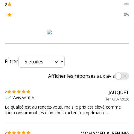
Marque
Brother
2
0%
1
0%
Référence produit fabricant
TN248VAL
Divers
Divers
Compatibilité
Brother DCP-L3515CDW
,
DCP-
détaillée du
L3520CDW
,
DCP-L3520CDWE
,
DCP-
produit
L3527CDW
,
DCP-L3555CDW
,
DCP-
Filtrer
L3560CDW
,
HL-L3215CW
,
HL-
L3220CW
,
HL-L3220CWE
,
HL-
Afficher les réponses aux avis
L3240CDW
,
HL-L8230CDW
,
HL-
L8240CDW
,
MFC-L3740CDW
,
MFC-
L3740CDWE
,
MFC-L3760CDW
,
MFC-
5
JAUQUET
L8340CDW
,
MFC-L8390CDW
Avis vérifié
le
10/07/2026
La qualité est au rendez-vous, mais le prix est élevé comme
Consommables
Pack de 4
tout consommables d'un constructeur d'imprimantes.
inclus
Informations sur les services
5
Informations sur les services
MOHAMED A. FEHIMA