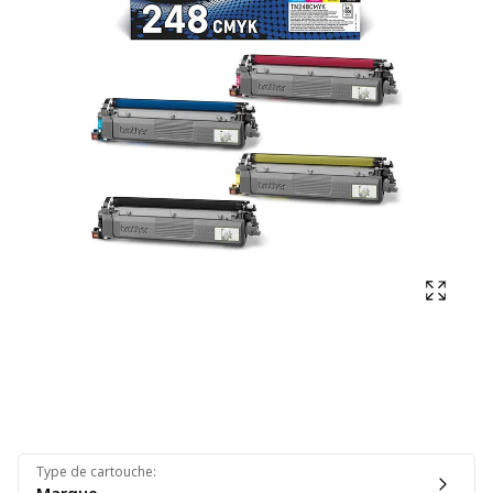
Affich
Type de cartouche
: