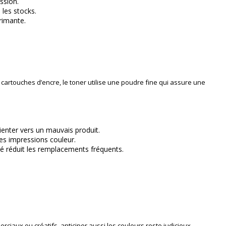
ssion.
 les stocks.
primante.
touches d’encre, le toner utilise une poudre fine qui assure une
nter vers un mauvais produit.
es impressions couleur.
é réduit les remplacements fréquents.
rciaux ou créatifs, anticiper aussi les couleurs reste judicieux.