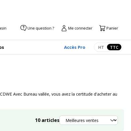
asin
Une question ?
Me connecter
Panier
Accès Pro
os
HT
TTC
Afficher les pr
Afficher
DWE Avec Bureau vallée, vous avez la certitude d'acheter au
Trier
10
articles