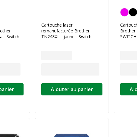
Magenta
Cartouche laser
Cartouch
other
remanufacturée Brother
Brother
 - Switch
TN248XL - jaune - Switch
SWITCH
panier
Ajouter au panier
Aj