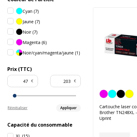
Cyan
(
7
)
Jaune
(
7
)
Noir
(
7
)
Magenta
(
6
)
Noir/cyan/magenta/jaune
(
1
)
Prix (TTC)
€
€
Magenta
Cartouche laser c
Réinitialiser
Appliquer
Brother TN248XL -
Uprint
Capacité du consommable
XL
(
15
)