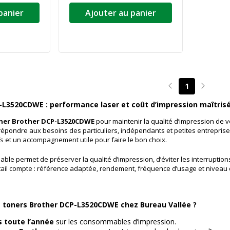
panier
Ajouter au panier
1
Page précédente
Page su
-L3520CDWE : performance laser et coût d’impression maîtris
ner Brother DCP-L3520CDWE
pour maintenir la qualité d’impression de 
épondre aux besoins des particuliers, indépendants et petites entreprises
fs et un accompagnement utile pour faire le bon choix.
ble permet de préserver la qualité d’impression, d’éviter les interruptions
il compte : référence adaptée, rendement, fréquence d’usage et niveau 
s toners Brother DCP-L3520CDWE chez Bureau Vallée ?
s toute l’année
sur les consommables d’impression.