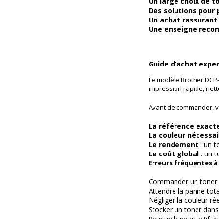
Un large choix de t
Des solutions pour 
Un achat rassurant
Une enseigne reco
Guide d’achat exper
Le modèle Brother DCP-
impression rapide, nett
Avant de commander, vér
La référence exacte
La couleur nécessai
Le rendement
: un t
Le coût global
: un t
Erreurs fréquentes à 
Commander un toner de
Attendre la panne tot
Négliger la couleur ré
Stocker un toner dans
Pour un bureau actif, ga