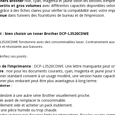
oners Brother
noir, cyan, magenta et jaune selon les besoins d’impre
petits et gros volumes
avec différentes capacités disponibles selon
grâce à des fiches claires pour vérifier la compatibilité avec votre im
nnue
dans l’univers des fournitures de bureau et de l’impression.
t : bien choisir un toner Brother DCP-L3520CDWE
L3520CDWE fonctionne avec des consommables laser. Contrairement aux car
e et résistante aux bavures.
ifiez ces points :
 de l’imprimante
: DCP-L3520CDWE. Une lettre manquante peut orie
re
: noir pour les documents courants, cyan, magenta et jaune pour l
oner standard convient à un usage modéré, une version haute capacit
oner plus endurant peut être plus avantageux à long terme.
éviter :
stiné à une autre série Brother visuellement proche.
ale avant de remplacer le consommable.
ellement vide et acheter un pack inutilement.
 une pièce humide ou trop chaude.
rder un toner noir d’avance limite les interruptions. Pour les usages comme