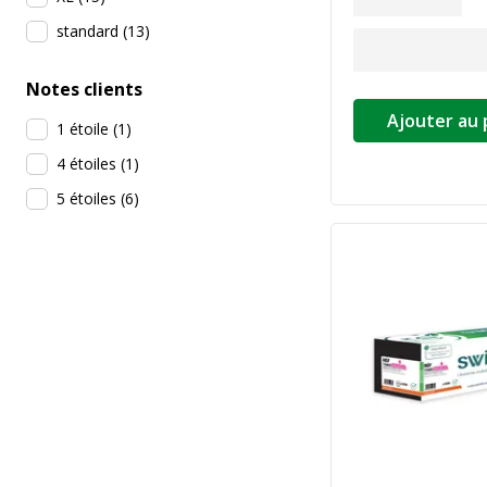
standard
(
13
)
Notes clients
Ajouter au 
1 étoile
(
1
)
4 étoiles
(
1
)
5 étoiles
(
6
)