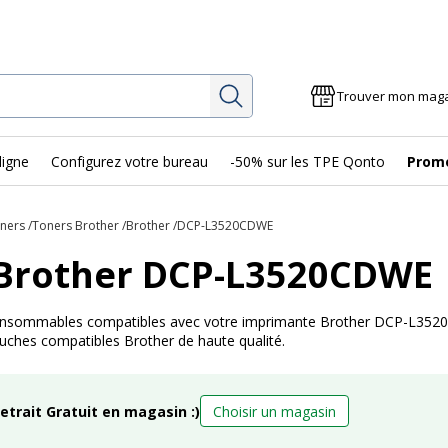
Rechercher
Trouver mon mag
ligne
Configurez votre bureau
-50% sur les TPE Qonto
Prom
oners
Toners Brother
Brother
DCP-L3520CDWE
 Brother DCP-L3520CDWE
 consommables compatibles avec votre imprimante Brother DCP-L3520C
ouches compatibles Brother de haute qualité.
retrait Gratuit en magasin :)
Choisir un magasin