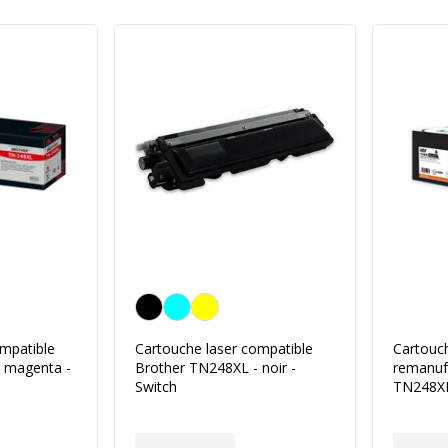
Noir
ompatible
Cartouche laser compatible
Cartouch
 magenta -
Brother TN248XL - noir -
remanuf
Switch
TN248XL 