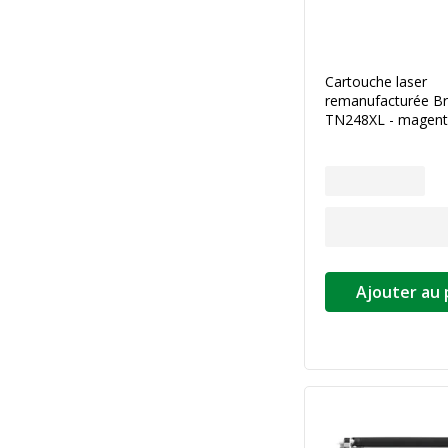
Cartouche laser
remanufacturée Br
TN248XL - magenta
Ajouter au 