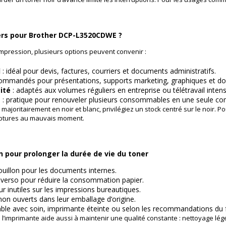
ers pour Brother DCP-L3520CDWE ?
mpression, plusieurs options peuvent convenir :
d
: idéal pour devis, factures, courriers et documents administratifs.
ommandés pour présentations, supports marketing, graphiques et do
ité
: adaptés aux volumes réguliers en entreprise ou télétravail intensi
s
: pratique pour renouveler plusieurs consommables en une seule 
 majoritairement en noir et blanc, privilégiez un stock centré sur le noir.
ruptures au mauvais moment.
on pour prolonger la durée de vie du toner
illon pour les documents internes.
o verso pour réduire la consommation papier.
ur inutiles sur les impressions bureautiques.
non ouverts dans leur emballage d’origine.
ble avec soin, imprimante éteinte ou selon les recommandations du f
e l’imprimante aide aussi à maintenir une qualité constante : nettoyage l