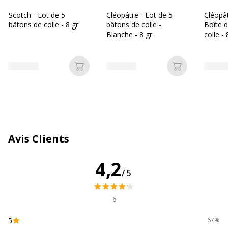
Impact environnemental
undefined kg CO2e
Scotch - Lot de 5
Cléopâtre - Lot de 5
Cléopâ
bâtons de colle - 8 gr
bâtons de colle -
Boîte 
Données d'identification
Données d'identification
Blanche - 8 gr
colle - 
Code barre maitre
3134725010888
Ajouter au panier
Ajouter au p
Marque
Cleopatre
Référence produit fabricant
BA8X12
Dimensions et poids
Avis Clients
Dimensions et poids
4,2
Poids du produit net
8 g
/5
Données logistiques
Données logistiques
6
5
67%
Quantité emballée
12