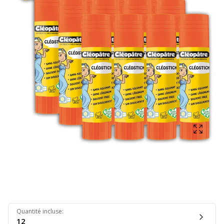
Affich
Quantité incluse
:
12