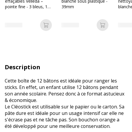
effaçables Velleda –
blanche sous plastique -
nettoy
pointe fine - 3 bleus, 1
39mm
blanch
noir, 1 rouge, 1 vert
Ajouter au panier
Ajouter au p
Description
Cette boîte de 12 bâtons est idéale pour ranger les
sticks. En effet, un enfant utilise 12 bâtons pendant
son année scolaire. Pensez donc à ce format astucieux
& économique.
Le Cléostick est utilisable sur le papier ou le carton. Sa
pâte dure est idéale pour un usage intensif car elle ne
s'écrase pas et ne tâche pas. Son bouchon orange a
été développé pour une meilleure conservation.