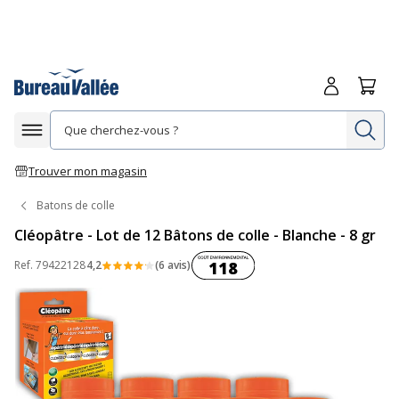
Me connecte
Panie
Re
Afficher la navigation
Trouver mon magasin
Batons de colle
Cléopâtre - Lot de 12 Bâtons de colle - Blanche - 8 gr
Coût environnemental :
Ref.
79422128
4,2
(6 avis)
118