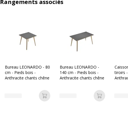
Rangements associés
Bureau LEONARDO - 80
Bureau LEONARDO -
Caisson
cm - Pieds bois -
140 cm - Pieds bois -
tiroirs
Anthracite chants chêne
Anthracite chants chêne
Anthrac
Ajouter au panier
Ajouter au p