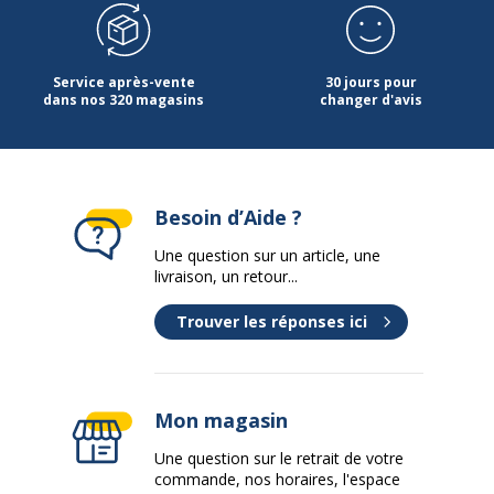
Densité panneaux
750 kg/m3
Épaisseur
22 mm
Service après-vente
30 jours pour
dans nos 320 magasins
changer d'avis
Forme
Rectangulaire
Largeur du plateau
120 cm
Besoin d’Aide ?
Matériau
Panneau de
particules
Une question sur un article, une
livraison, un retour...
Nature de la Finition surface
Mélamine
Trouver les réponses ici
supèrieur
Profondeur
168 cm
Mon magasin
Données d'identification
Données d'identification
Une question sur le retrait de votre
commande, nos horaires, l'espace