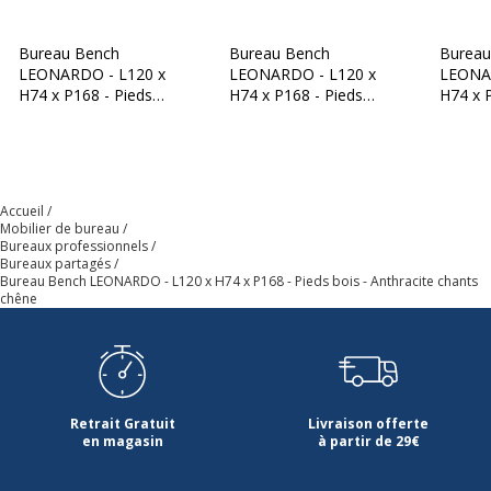
Gamme
Leonardo
Bureau Bench
Bureau Bench
Bureau
LEONARDO - L120 x
LEONARDO - L120 x
LEONA
Modèle
Pieds Bois
H74 x P168 - Pieds
H74 x P168 - Pieds
H74 x 
métal noirs - Blanc
métal noirs - Anthracite
métal n
chants chêne
chants chêne
chants
Quantité incluse
1
Type de produit
Poste de travail
Accueil
Mobilier de bureau
Bureaux professionnels
Type de bureau
Bureau partagé
Bureaux partagés
Bureau Bench LEONARDO - L120 x H74 x P168 - Pieds bois - Anthracite chants
chêne
Caractéristiques de la surface supérieure
Caractéristiques de la surface supérieure
Chants
abs
Retrait Gratuit
Livraison offerte
Couleur
Anthracite
en magasin
à partir de 29€