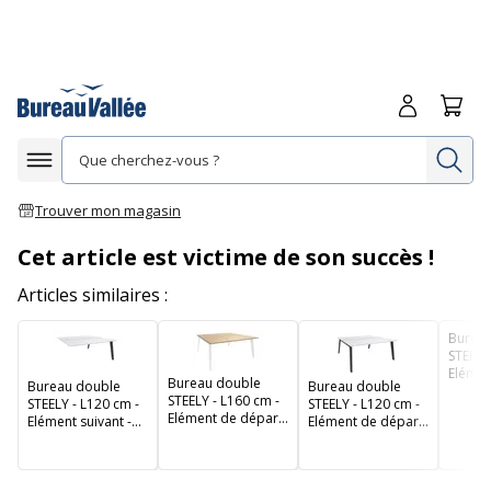
Me connecte
Panie
Re
Afficher la navigation
Trouver mon magasin
Cet article est victime de son succès !
Articles similaires :
Burea
STEELY
Elémen
Bureau double
Bureau double
Bureau double
- Pieds
STEELY - L160 cm -
STEELY - L120 cm -
STEELY - L120 cm -
platea
Elément de départ
Elément suivant -
Elément de départ
Chêne 
- Pieds blanc -
Pieds carbone -
- Pieds carbone -
plateau imitation
plateau Blanc perle
plateau Blanc perle
Chêne clair