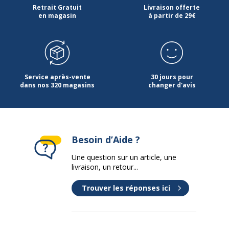
Retrait Gratuit
Livraison offerte
en magasin
à partir de 29€
Épaisseur
25 mm
Forme
En L (gauche)
Largeur du plateau
180 cm
Service après-vente
30 jours pour
dans nos 320 magasins
changer d'avis
Matériau
Panneau de particules
Nature de la Finition surface
Mélaminé haute
supèrieur
résistance
Besoin d’Aide ?
Une question sur un article, une
Profondeur
120 cm
livraison, un retour...
Données d'identification
Trouver les réponses ici
Données d'identification
Code barre maitre
3253310175549