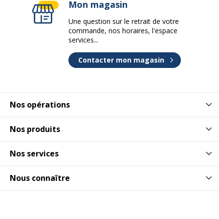
Mon magasin
Marque
Burocean
Une question sur le retrait de votre
commande, nos horaires, l'espace
Référence produit fabricant
SR785CCG
services...
Caractéristiques de base
Contacter mon magasin
Caractéristiques de base
Matériau de la base
Panneau de particules
Nos opérations
Nature de la finition
Mélaminé
Nos produits
Type
Pieds panneaux
Nos services
Piètement
Piètement
Nous connaître
Couleur du piètement
Blanc
Pieds
Pied Blanc