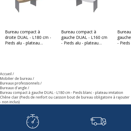
Type de produit
Bureau
Type de bureau
Bureau d'angle
Bureau compact à
Bureau compact à
Bureau
Orientation du bureau
A gauche
droite DUAL - L180 cm -
gauche DUAL - L160 cm
gauche
Pieds alu - plateau
- Pieds alu - plateau
- Pieds
Caractéristiques environnementales
imitation Chêne clair
blanc (Pieds de renfort
blanc (
Caractéristiques environnementales
(Pieds de renfort ou
ou caisson bout de
ou cai
caisson bout de bureau
bureau obligatoire à
bureau 
Certification PEFC
Oui
obligatoire à rajouter -
rajouter - non inclus)
rajoute
non inclus)
Accueil
Caractéristiques de la surface supérieure
Mobilier de bureau
Caractéristiques de la surface supérieure
Bureaux professionnels
Bureaux d'angle
Bureau compact à gauche DUAL - L180 cm - Pieds blanc - plateau imitation
Chants
ABS 2mm
Chêne clair (Pieds de renfort ou caisson bout de bureau obligatoire à rajouter
- non inclus)
Couleur
Chêne clair
Densité panneaux
700 kg/m3