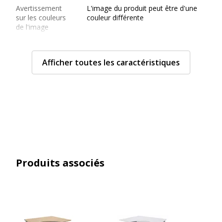
Avertissement
L'image du produit peut être d'une
sur les couleurs
couleur différente
de l'image
Libellé option(s)
Nécessite une extension obligatoire
obligatoire(s)
Afficher toutes les caractéristiques
pour garantir la stabilité du bureau
(non inclus)
Usage
Bureau individuel
Caractéristiques générales
Caractéristiques générales
Finition
Imitation Chêne clair
Produits associés
Gamme
Dual
Modèle
Pieds panneaux