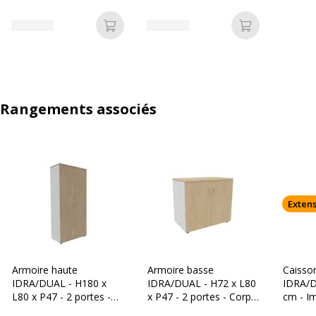
clair
Ajouter au panier
Ajouter au p
Rangements associés
Extens
Armoire haute
Armoire basse
Caisso
IDRA/DUAL - H180 x
IDRA/DUAL - H72 x L80
IDRA/D
L80 x P47 - 2 portes -
x P47 - 2 portes - Corps
cm - I
Corps blanc - Portes et
blanc - Dessus et portes
clair