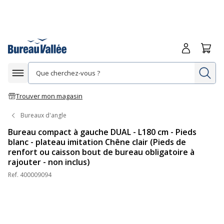
Me connecte
Panie
Re
Afficher la navigation
Trouver mon magasin
Bureaux d'angle
Bureau compact à gauche DUAL - L180 cm - Pieds
blanc - plateau imitation Chêne clair (Pieds de
renfort ou caisson bout de bureau obligatoire à
rajouter - non inclus)
Ref.
400009094