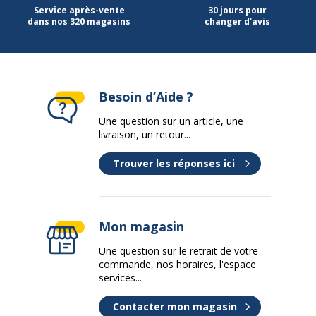
Profondeur
163 cm
Service après-vente
30 jours pour
dans nos 320 magasins
changer d'avis
Données d'identification
Données d'identification
Code barre maitre
3253310232259
Besoin d’Aide ?
Une question sur un article, une
Marque
Burocean
livraison, un retour...
Référence produit fabricant
LY048YRA
Trouver les réponses ici
Caractéristiques de base
Caractéristiques de base
Mon magasin
Matériau de la base
Acier
Une question sur le retrait de votre
commande, nos horaires, l'espace
Nature de la finition
Époxy
services...
Contacter mon magasin
Type
Pied en A