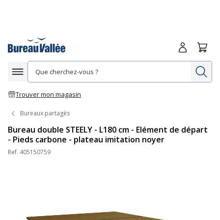
Me connecte
Panie
Re
Afficher la navigation
Trouver mon magasin
Bureaux partagés
Bureau double STEELY - L180 cm - Elément de départ
- Pieds carbone - plateau imitation noyer
Ref.
405150759