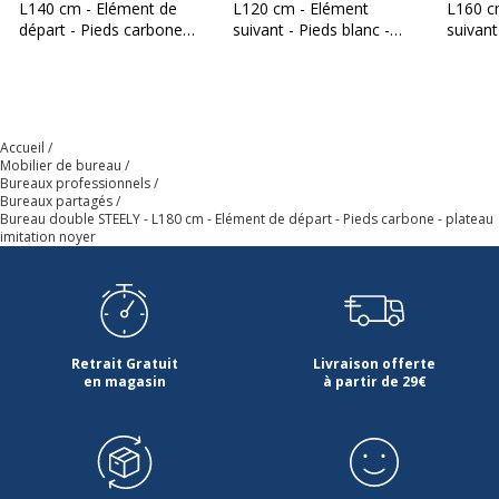
L140 cm - Elément de
L120 cm - Elément
L160 c
départ - Pieds carbone -
suivant - Pieds blanc -
suivant
Chants
ABS 2mm
plateau Blanc perle
plateau Blanc Perle
plateau
Couleur
Noyer
Accueil
Densité panneaux
700 kg/m3
Mobilier de bureau
Bureaux professionnels
Bureaux partagés
Épaisseur
25 mm
Bureau double STEELY - L180 cm - Elément de départ - Pieds carbone - plateau
imitation noyer
Forme
Rectangulaire
Largeur du plateau
180 cm
Retrait Gratuit
Livraison offerte
Matériau
Panneau de particules
en magasin
à partir de 29€
Nature de la Finition surface
Mélaminé haute
supèrieur
résistance