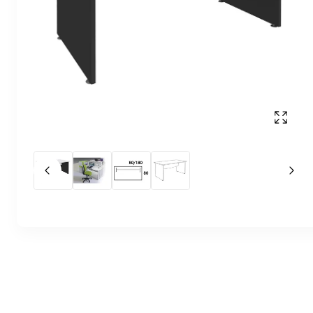
Affich
Slide précédent
Slid