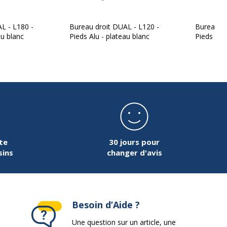
140 cm
L - L180 -
Bureau droit DUAL - L120 -
Bureau dr
au blanc
Pieds Alu - plateau blanc
Pieds Alu
Panneau de particules
ace supèrieur
Mélaminé haute résistance
80 cm
te
30 jours pour
sins
changer d'avis
se
Panneau de particules
Besoin d’Aide ?
Mélaminé
Une question sur un article, une