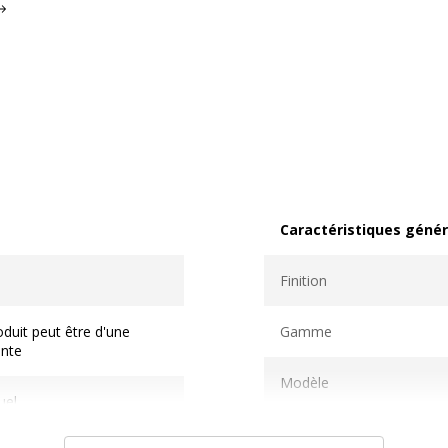
Caractéristiques génér
Caractéristiques généra
Finition
duit peut être d'une
Gamme
ente
Modèle
uel
Type de produit