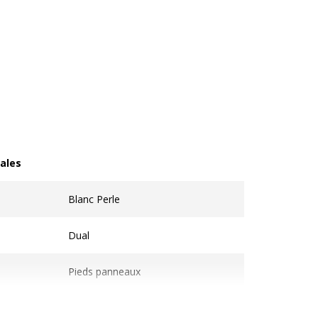
ales
les
Blanc Perle
Dual
Pieds panneaux
Bureau