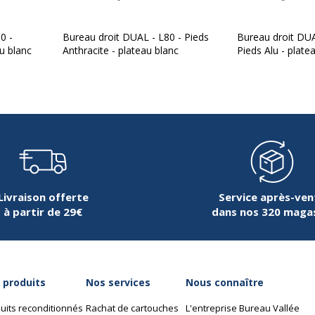
Largeur du plateau
0 -
Bureau droit DUAL - L80 - Pieds
Bureau droit DUA
au blanc
Anthracite - plateau blanc
Pieds Alu - plate
Matériau
Nature de la Finition surf
Profondeur
Livraison offerte
Service après-ven
à partir de 29€
dans nos 320 maga
Caractéristiques de ba
Caractéristiques de base
253310105331
Matériau de la base
 produits
Nos services
Nous connaître
urocean
Nature de la finition
uits reconditionnés
Rachat de cartouches
L'entreprise Bureau Vallée