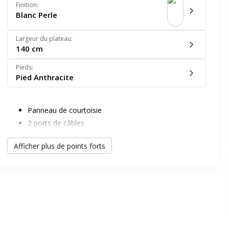
Finition
:
Blanc Perle
Largeur du plateau
:
140 cm
Pieds
:
Pied Anthracite
er en plein écran
Panneau de courtoisie
2 ports de câbles
e suivant
1 pied tubulaire réglable en hauteur
Afficher plus de points forts
Visuel d'ambiance non contractuel