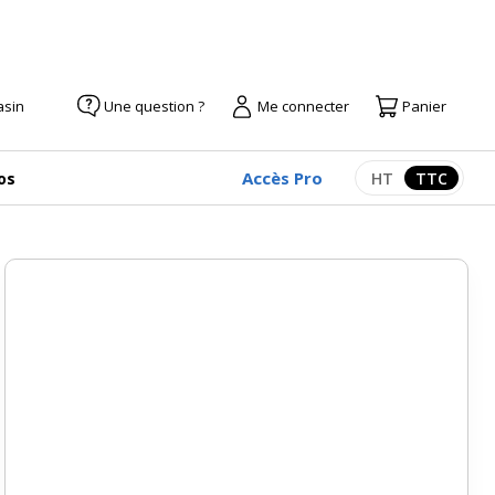
asin
Une question ?
Me connecter
Panier
Accès Pro
os
HT
TTC
Afficher les pr
Afficher