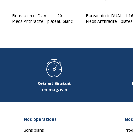
Bureau droit DUAL - L120 -
Bureau droit DUAL - L16
Pieds Anthracite - plateau blanc
Pieds Anthracite - plate
Retrait Gratuit
en magasin
Données d'identification
Données d'identification
Code barre maitre
3
Nos opérations
Nos
Marque
B
Bons plans
Prod