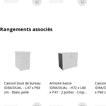
Ajouter au panier
Ajouter au p
Rangements associés
Caisson bout de bureau
Armoire basse
Caisso
IDRA/DUAL - L47 x P60
IDRA/DUAL - H72 x L80
IDRA/D
cm - Blanc perle
x P47 - 2 portes - Corps
x P60 c
anthracite - Dessus et
dont 1 
portes Blanc perle
suspend