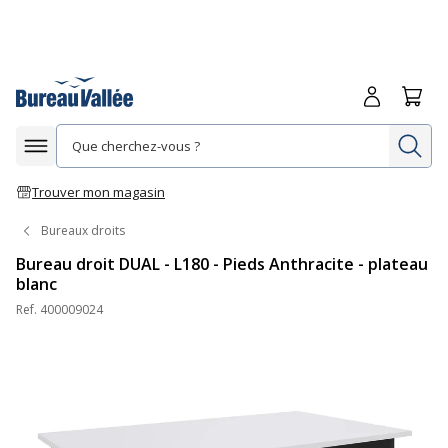
Me connecte
Panie
Re
Afficher la navigation
Trouver mon magasin
Bureaux droits
Bureau droit DUAL - L180 - Pieds Anthracite - plateau
blanc
Ref.
400009024