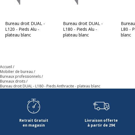
Certification PEFC
Oui
Caractéristiques de la surface supérieure
Caractéristiques de la surface supérieure
Bureau droit DUAL -
Bureau droit DUAL -
Bureau
L120 - Pieds Alu -
L180 - Pieds Alu -
L80 - P
plateau blanc
plateau blanc
blanc
Chants
ABS 2mm
Couleur
Blanc perle
Accueil
Densité panneaux
700 kg/m3
Mobilier de bureau
Bureaux professionnels
Bureaux droits
Épaisseur
25 mm
Bureau droit DUAL - L180 - Pieds Anthracite - plateau blanc
Forme
Rectangulaire
Largeur du plateau
180 cm
Retrait Gratuit
Livraison offerte
en magasin
à partir de 29€
Matériau
Panneau de particules