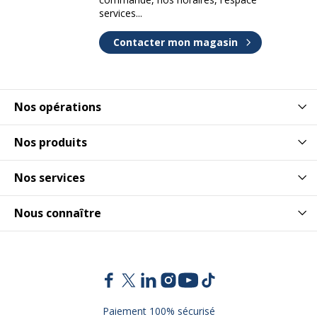
services...
Nature de la finition
Mélaminé
Contacter mon magasin
Type
Pieds panneaux
Piètement
Piètement
Nos opérations
Couleur du piètement
Anthracite
Nos produits
Pieds
Pied Anthracite
Nos services
Quantité de pieds
2
Nous connaître
Dimensions et poids
Dimensions et poids
Hauteur
72.5 cm
Paiement 100% sécurisé