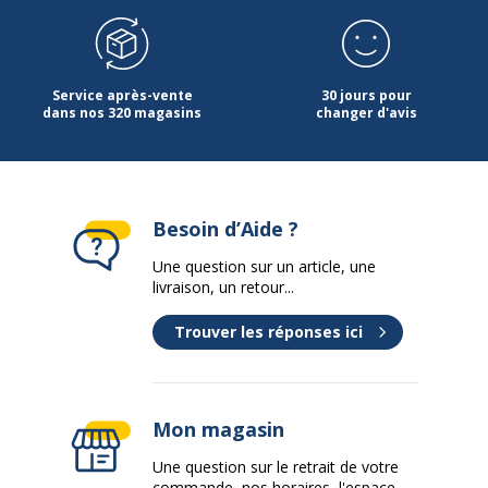
Nature de la Finition surface
Mélaminé haute
supèrieur
résistance
Service après-vente
30 jours pour
Profondeur
80 cm
dans nos 320 magasins
changer d'avis
Données d'identification
Données d'identification
Besoin d’Aide ?
Code barre maitre
3253310105645
Une question sur un article, une
Marque
Burocean
livraison, un retour...
Trouver les réponses ici
Référence produit fabricant
SR181GCA
Caractéristiques de base
Caractéristiques de base
Mon magasin
Matériau de la base
Panneau de particules
Une question sur le retrait de votre
commande, nos horaires, l'espace