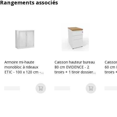
Rangements associés
Armoire mi-haute
Caisson hauteur bureau
Caisso
monobloc à rideaux
80 cm EVIDENCE - 2
60 cm 
ETIC - 100 x 120 cm -
tiroirs + 1 tiroir dossiers
tiroirs 
blanc
suspendus - corps blanc
suspen
- top blanc
- top b
Ajouter au panier
Ajouter au p