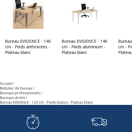
Modèle
Pieds Blanc
Quantité incluse
1
Type de produit
Table
Bureau EVIDENCE - 140
Bureau EVIDENCE - 140
Bureau
cm - Pieds anthracites -
cm - Pieds aluminium -
cm - P
Type de bureau
Bureau droit
Plateau blanc
Plateau blanc
Plateau
Caractéristiques de la surface supérieure
Caractéristiques de la surface supérieure
Couleur
Blanc/RAL 9010
Accueil
Mobilier de bureau
Bureaux professionnels
Épaisseur
30 mm
Bureaux droits
Bureau EVIDENCE - 120 cm - Pieds blancs - Plateau blanc
Forme
Rectangulaire
Largeur du plateau
120 cm