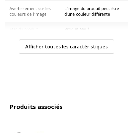
Avertissement sur les
L'image du produit peut être
couleurs de l'image
d'une couleur différente
Etat du produit
Produit Neuf
Normes de conformité
NF, PEFC
Afficher toutes les caractéristiques
Caractéristiques générales
Caractéristiques générales
Catégorie de couleur
Blanc, Blanc
Couleur(s) de l'article
Blanc, RAL 9010
Produits associés
Finition
Blanc
Gamme
Evidence