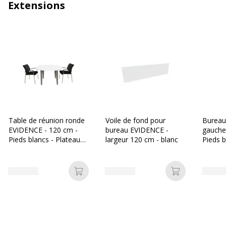
Extensions
Table de réunion ronde
Voile de fond pour
Bureau
EVIDENCE - 120 cm -
bureau EVIDENCE -
gauche
Pieds blancs - Plateau
largeur 120 cm - blanc
Pieds b
blanc
blanc
Ajouter au panier
Ajouter au p