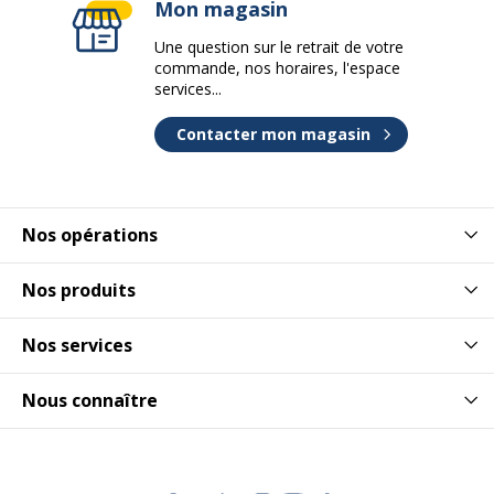
Mon magasin
Une question sur le retrait de votre
Matériau de la base
Métal
commande, nos horaires, l'espace
services...
Type
Pieds
Contacter mon magasin
Piètement
Piètement
Quantité de pieds
4
Nos opérations
Dimensions et poids
Nos produits
Dimensions et poids
Nos services
Hauteur
74 cm
Nous connaître
Largeur
120 cm
Profondeur
80 cm