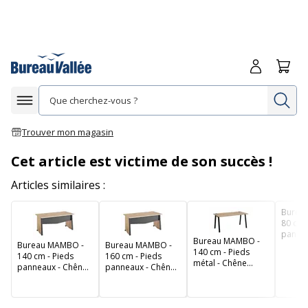
Me connecte
Panie
Re
Afficher la navigation
Trouver mon magasin
Cet article est victime de son succès !
Articles similaires :
Burea
80 cm 
pannea
Bureau MAMBO -
Bureau MAMBO -
Bureau MAMBO -
Sonom
140 cm - Pieds
140 cm - Pieds
160 cm - Pieds
métal - Chêne
panneaux - Chêne
panneaux - Chêne
Sonoma/noir
Sonoma/noir
Sonoma/noir