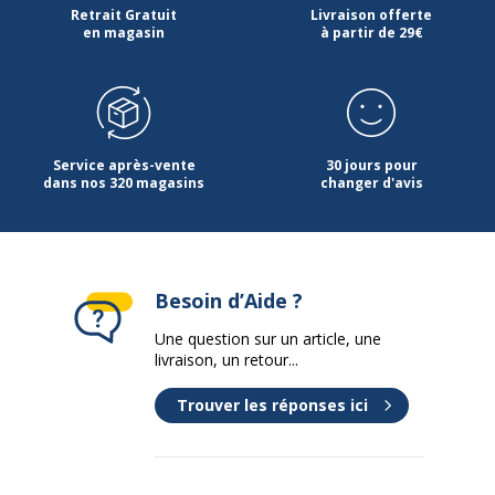
Retrait Gratuit
Livraison offerte
en magasin
à partir de 29€
Matériau
Panneau de particules
haute densité
Nature de la Finition
Mélamine
surface supèrieur
Service après-vente
30 jours pour
dans nos 320 magasins
changer d'avis
Profondeur
80 cm
Données d'identification
Données d'identification
Besoin d’Aide ?
Code barre maitre
2012349455142
Une question sur un article, une
livraison, un retour...
Marque
VINCO
Trouver les réponses ici
Référence produit fabricant
EVR28 BBL
Caractéristiques de base
Caractéristiques de base