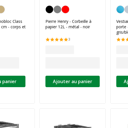
Noir
Bleu
obloc Class
Pierre Henry - Corbeille à
Vestia
 cm - corps et
papier 12L - métal - noir
porte 
gris/b
3
u panier
Ajouter au panier
A