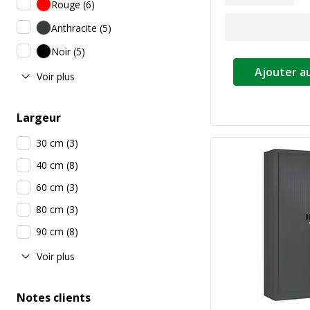
Rouge
(
6
)
Anthracite
(
5
)
Noir
(
5
)
Ajouter a
Voir plus
Largeur
30 cm
(
3
)
40 cm
(
8
)
60 cm
(
3
)
80 cm
(
3
)
90 cm
(
8
)
Voir plus
Notes clients