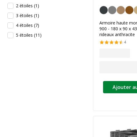
2 étoiles
(
1
)
Anthracite
3 étoiles
(
1
)
Armoire haute mon
4 étoiles
(
7
)
900 - 180 x 90 x 43
rideaux anthracite
5 étoiles
(
11
)
4
Ajouter a