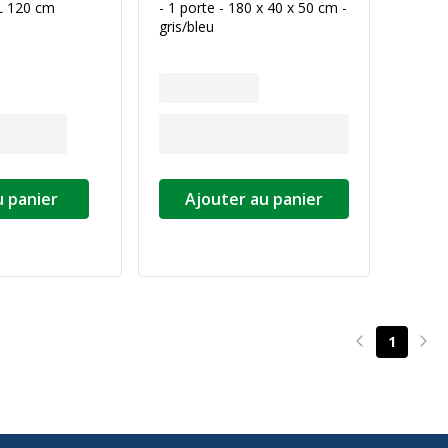
 L 120 cm
- 1 porte - 180 x 40 x 50 cm -
gris/bleu
u panier
Ajouter au panier
1
Page précéde
Pag