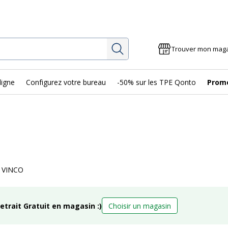
Rechercher
Trouver mon mag
ligne
Configurez votre bureau
-50% sur les TPE Qonto
Prom
s VINCO
retrait Gratuit en magasin :)
Choisir un magasin