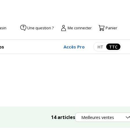
asin
Une question ?
Me connecter
Panier
Accès Pro
os
HT
TTC
Afficher les pr
Afficher
Trier
14
articles