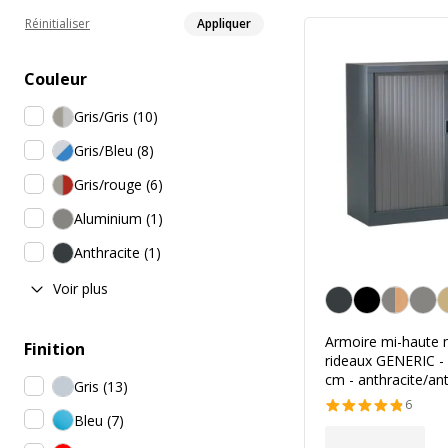
Réinitialiser
Appliquer
Couleur
Gris/Gris
(
10
)
Gris/Bleu
(
8
)
Gris/rouge
(
6
)
Aluminium
(
1
)
Anthracite
(
1
)
Voir plus
Anthracite
Armoire mi-haute
Finition
rideaux GENERIC - 
cm - anthracite/ant
Gris
(
13
)
6
Bleu
(
7
)