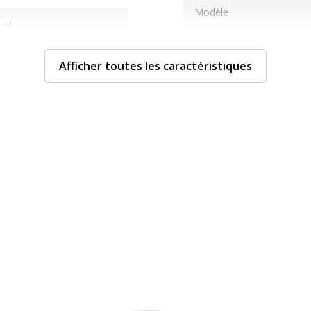
Modèle
uel
Type de produit
Afficher toutes les caractéristiques
Type de bureau
Données d'identificati
Données d'identification
Code barre maitre
Marque
Référence produit fabrica