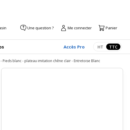
asin
Une question ?
Me connecter
Panier
Accès Pro
os
HT
TTC
Afficher les pr
Afficher
Pieds blanc - plateau imitation chêne clair - Entretoise Blanc