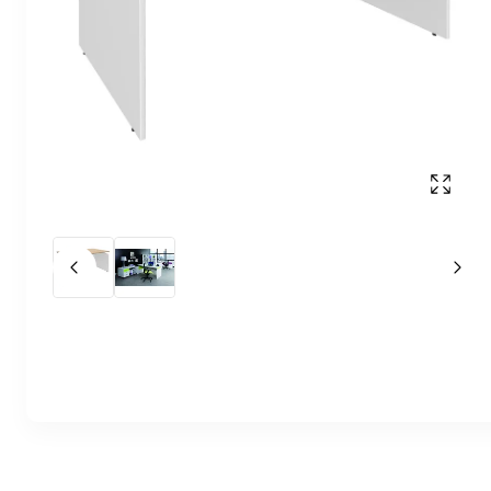
Affich
Slide précédent
Slid