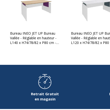
Épaisseur
16 mm
Forme
Rectangulaire
Largeur du plateau
120 cm
Bureau INEO JET UP Bureau
Bureau INEO JET UP Bu
Vallée - Réglable en hauteur -
Vallée - Réglable en haut
Matériau
Panneau d'agg
L140 x H74/78/82 x P80 cm -
L120 x H74/78/82 x P80
mélamine
Pieds blanc - plateau imitation
Pieds blanc - plateau bla
chêne clair - Entretoise Violine
Entretoise Bleue
Nature de la Finition surface
Mélaminé haut
supèrieur
Profondeur
80 cm
Retrait Gratuit
en magasin
Caractéristiques de base