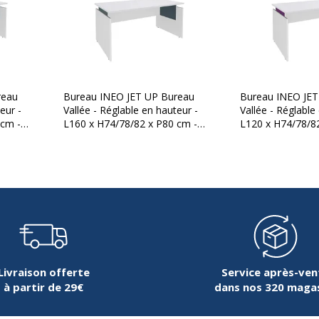
reau
Bureau INEO JET UP Bureau
Bureau INEO JET
eur -
Vallée - Réglable en hauteur -
Vallée - Réglable
loméré à revêtement en
 cm -
L160 x H74/78/82 x P80 cm -
L120 x H74/78/8
nc -
Pieds blanc - plateau blanc -
Pieds blanc - pla
Entretoise Bleue
Entretoise Violin
e résistance
Livraison offerte
Service après-ven
à partir de 29€
dans nos 320 maga
Piètement