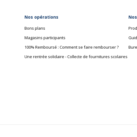
Caractéristiques de base
Matériau de la base
Panneau de 
Nos opérations
Nos
Nature de la finition
Mélaminé
Bons plans
Prod
Magasins participants
Guid
Type
Pieds pann
100% Remboursé : Comment se faire rembourser ?
Bure
Une rentrée solidaire - Collecte de fournitures scolaires
Dimensions et poids
Dimensions et poids
Hauteur minimale
Hauteur
Largeur