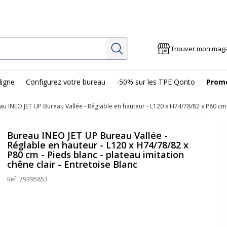
Rechercher
Trouver mon mag
ligne
Configurez votre bureau
-50% sur les TPE Qonto
Prom
u INEO JET UP Bureau Vallée - Réglable en hauteur - L120 x H74/78/82 x P80 cm - 
Bureau INEO JET UP Bureau Vallée -
Réglable en hauteur - L120 x H74/78/82 x
P80 cm - Pieds blanc - plateau imitation
chêne clair - Entretoise Blanc
Ref.
79395853