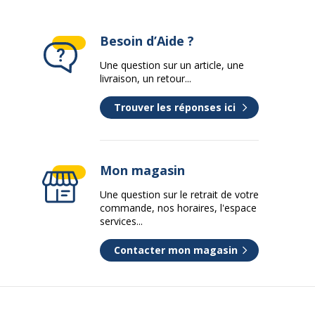
Blanc
Besoin d’Aide ?
Pied Blanc
Une question sur un article, une
livraison, un retour...
2
Trouver les réponses ici
Mon magasin
Une question sur le retrait de votre
commande, nos horaires, l'espace
services...
LxHxP)
120x80x82
Contacter mon magasin
2
1