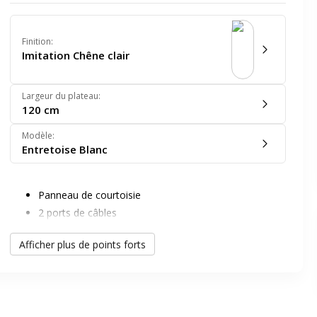
Finition
:
Imitation Chêne clair
Largeur du plateau
:
120 cm
er en plein écran
Modèle
:
Entretoise Blanc
e suivant
Panneau de courtoisie
2 ports de câbles
1 pied tubulaire réglable en hauteur
Afficher plus de points forts
Visuel d'ambiance non contractuel