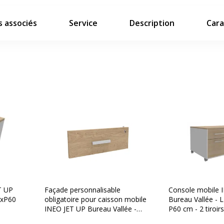
 associés
Service
Description
Cara
T UP
Façade personnalisable
Console mobile 
6xP60
obligatoire pour caisson mobile
Bureau Vallée - 
INEO JET UP Bureau Vallée -
P60 cm - 2 tiroir
re -
Chêne clair
personnalisable e