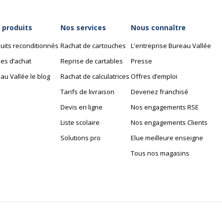
Piètement
particules
Couleur du piètement
 produits
Nos services
Nous connaître
Pieds
uits reconditionnés
Rachat de cartouches
L'entreprise Bureau Vallée
es d’achat
Reprise de cartables
Presse
eaux
Quantité de pieds
au Vallée le blog
Rachat de calculatrices
Offres d’emploi
Tarifs de livraison
Devenez franchisé
Devis en ligne
Nos engagements RSE
Liste scolaire
Nos engagements Clients
Données logistiques
Solutions pro
Elue meilleure enseigne
Données logistiques
Tous nos magasins
71.9 cm
dimensions colis en cm (
81.5 cm
Nombre de colis
120 cm
Quantité emballée