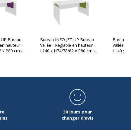
 UP Bureau
Bureau INEO JET UP Bureau
Bureau I
 en hauteur -
Vallée - Réglable en hauteur -
Vallée - R
2 x P80 cm -
L140 x H74/78/82 x P80 cm -
L140 x H7
teau blanc -
Pieds blanc - plateau blanc -
Pieds blan
e
Entretoise Anis
Entretoise
te
30 jours pour
sins
changer d'avis