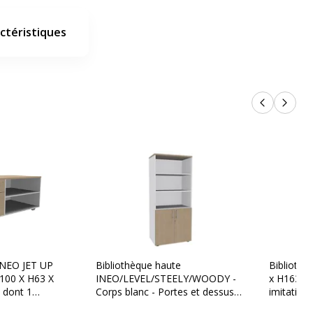
ctéristiques
Produits p
Produi
INEO JET UP
Bibliothèque haute
Bibliothè
L100 X H63 X
INEO/LEVEL/STEELY/WOODY -
x H163 x 
s dont 1
Corps blanc - Portes et dessus
imitation 
n option -
Chêne clair