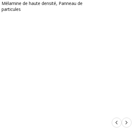
Mélamine de haute densité, Panneau de
particules
on
3253310133556
Jet Up
nt
WXCMA300CC1
Produits p
Produi