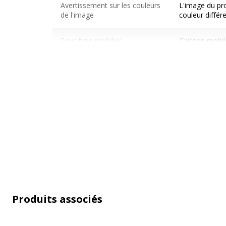
Avertissement sur les couleurs
L'image du pro
de l'image
couleur différ
Sous type mobilier
Caisson mobil
Caractéristiques générales
Caractéristiques générales
Couleur
Chêne clair
Finition
Imitation Ch
Gamme
Ineo
Produits associés
Quantité incluse
1