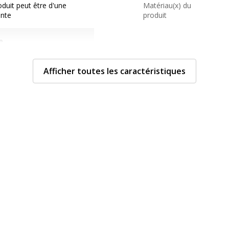
duit peut être d'une
Matériau(x) du
ente
produit
e
Afficher toutes les caractéristiques
Données d'identificati
Données d'identification
Code barre maitre
êne clair
Marque
Référence produit fabrica