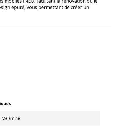
 mobiles INEO, facilitant la rénovation ou le
esign épuré, vous permettant de créer un
iques
ques
Mélamine