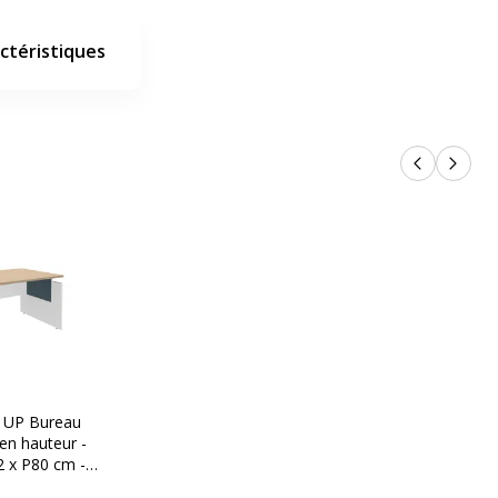
ctéristiques
Produits p
Produi
 UP Bureau
 en hauteur -
2 x P80 cm -
teau imitation