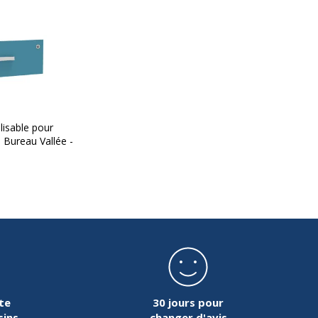
isable pour
 Bureau Vallée -
détachées
nc
5 ans
2 ans
te
30 jours pour
sins
changer d'avis