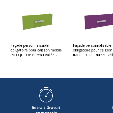
Type d'installation
Sur caisson
Dimensions et poids
Façade personnalisable
Façade personnalisable
Dimensions et poids
obligatoire pour caisson mobile
obligatoire pour caisson
Hauteur
INEO JET UP Bureau Vallée -
INEO JET UP Bureau Vall
Anis
Violine
Largeur
Poids du produit
Profondeur
Retrait Gratuit
en magasin