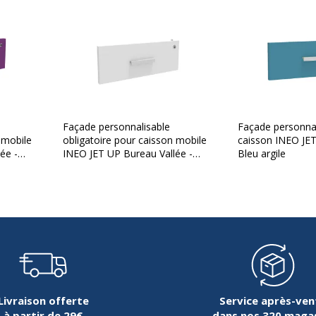
Garantie
Façade personnalisable
Façade personnal
Garantie
 mobile
obligatoire pour caisson mobile
caisson INEO JET
15.7 cm
Disponibilité des pièces 
ée -
INEO JET UP Bureau Vallée -
Bleu argile
Blanc perle
40.8 cm
Garantie commerciale
0.5 kg
Garanties légales
1.6 cm
Livraison offerte
Service après-ven
à partir de 29€
dans nos 320 maga