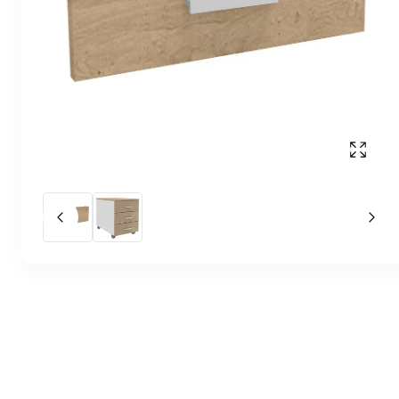
Affich
Slide précédent
Slid