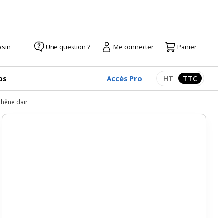
asin
Une question ?
Me connecter
Panier
Accès Pro
os
HT
TTC
Afficher les pr
Afficher
hêne clair