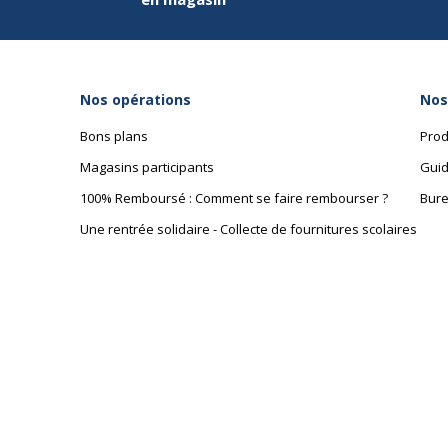
Données logistiques
Données logistiques
Poids emballé
Nos opérations
Nos
Bons plans
Prod
Quantité emballée
Magasins participants
Guid
100% Remboursé : Comment se faire rembourser ?
Bure
Une rentrée solidaire - Collecte de fournitures scolaires