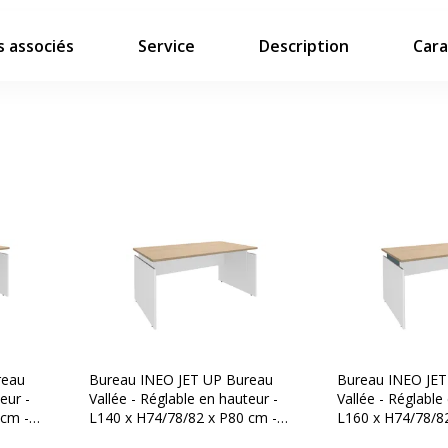
 associés
Service
Description
Cara
reau
Bureau INEO JET UP Bureau
Bureau INEO JET
eur -
Vallée - Réglable en hauteur -
Vallée - Réglable
 cm -
L140 x H74/78/82 x P80 cm -
L160 x H74/78/8
tation
Pieds blanc - plateau imitation
Pieds blanc - pla