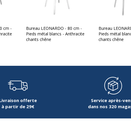
750 kg/m3
Référence produit fabrica
22 mm
0 cm -
Bureau LEONARDO - 80 cm -
Bureau LEONARD
hracite
Pieds métal blancs - Anthracite
Pieds métal blanc
Rectangulaire
chants chêne
chants chêne
180 cm
Panneau de particules
Mélamine
80 cm
Livraison offerte
Service après-ven
à partir de 29€
dans nos 320 maga