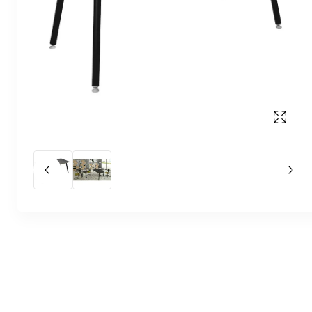
Affich
Slide précédent
Slid