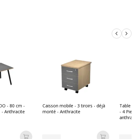
Produits p
Produi
O - 80 cm -
Caisson mobile - 3 tiroirs - déjà
Table ron
 - Anthracite
monté - Anthracite
- 4 Pieds 
anthracit