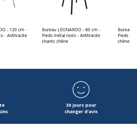
nt
64005-TC + 3-DJAA0000-AQ + 3-A
O - 120 cm -
Bureau LEONARDO - 80 cm -
Bureau L
s - Anthracite
Pieds métal noirs - Anthracite
Pieds boi
chants chêne
chêne
te
30 jours pour
sins
changer d'avis