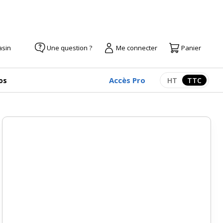
asin
Une question ?
Me connecter
Panier
Accès Pro
os
HT
TTC
Afficher les pr
Afficher