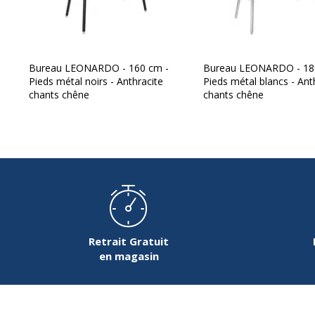
Densité panneaux
Épaisseur
Bureau LEONARDO - 160 cm -
Bureau LEONARDO - 18
Pieds métal noirs - Anthracite
Pieds métal blancs - Ant
Forme
chants chêne
chants chêne
Largeur du plateau
Matériau
Nature de la Finition surface supèrieur
Profondeur
Retrait Gratuit
en magasin