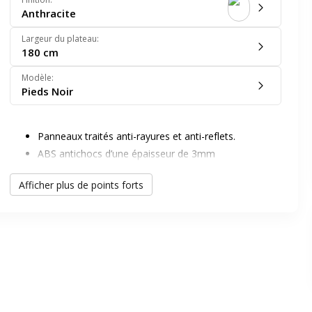
Anthracite
Largeur du plateau
:
180 cm
Modèle
:
Pieds Noir
er en plein écran
Panneaux traités anti-rayures et anti-reflets.
ABS antichocs d’une épaisseur de 3mm
surfacés mélaminé haute résistance épaisseur 22
e suivant
Afficher plus de points forts
mm.
Pieds inclinés disposant de vérins pour une bonne
mise à niveau de l’ensemble
Visuel d'ambiance non contractuel