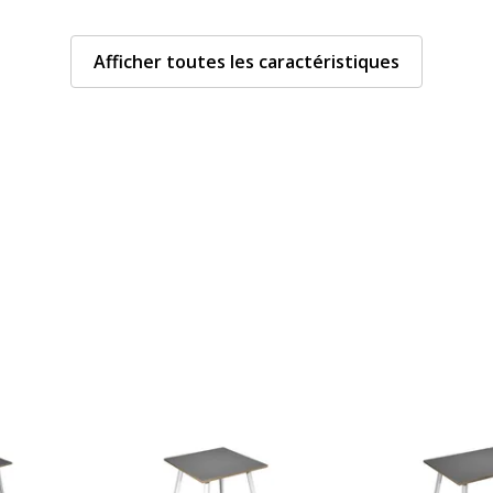
Modèle
Afficher toutes les caractéristiques
Quantité incluse
Type de produit
uel
Type de bureau
Données d'identificati
Données d'identification
abs
Code barre maitre
Anthracite
Marque