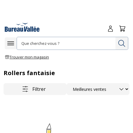
Me connecte
Panie
Re
Afficher la navigation
Trouver mon magasin
Rollers fantaisie
Trier
Filtrer