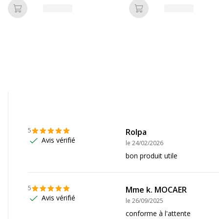
Caractéristiques envi
Ajouter au panier
Ajouter au panier
Caractéristiques enviro
1
Certification PEFC
Contenu recyclé du produi
Contenu recyclé du produ
Impact environnemental
5
Rolpa
Avis vérifié
le
24/02/2026
bon produit utile
5
Mme k. MOCAER
210330021485
Avis vérifié
le
26/09/2025
conforme à l'attente