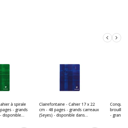
48 Page(s)
les
24 Feuille(s)
Tables de calcul
Produits p
Produi
Reliure latérale
Seyès
Agrafé
Seyès (grands carreaux)
ahier à spirale
Clairefontaine - Cahier 17 x 22
Conquéran
 pages - grands
cm - 48 pages - grands carreaux
brouillon
- disponible
(Seyes) - disponible dans
- grands 
 couleurs
différentes couleurs