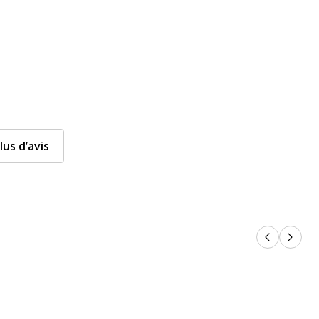
lus d’avis
Produits p
Produi