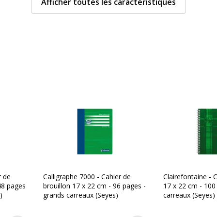
Afficher toutes les caractéristiques
Nombre de pages
Nombre de pages ou feuil
Propriétés
Relié
Type de réglure
Type de reliure
Type de réglure
r de
Calligraphe 7000 - Cahier de
Clairefontaine - C
 48 pages
brouillon 17 x 22 cm - 96 pages -
17 x 22 cm - 100
)
grands carreaux (Seyes)
carreaux (Seyes) 
dans différentes