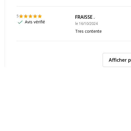
alligraphe
5
FRAISSE .
148C
Avis vérifié
le
16/10/2024
Tres contente
Afficher p