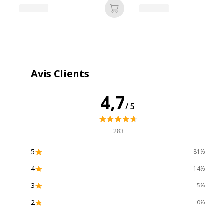
Caractéristiques générales
Ajouter au panier
Caractéristiques générales
Quantité incluse
Avis Clients
4,7
/5
283
5
81%
4
14%
Données d'identification
3
5%
Données d'identification
Code barre maitre
3
2
0%