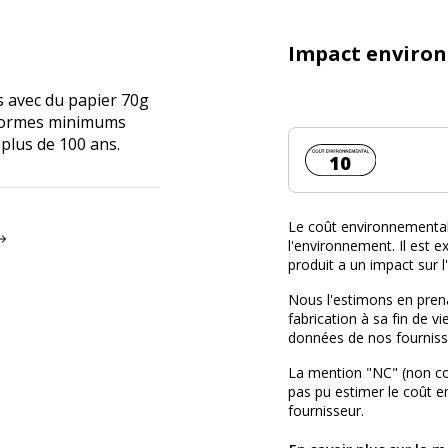
Impact enviro
s avec du papier 70g
x normes minimums
 plus de 100 ans.
Coût environnemen
10
Le coût environnemental 
l'environnement. Il est ex
produit a un impact sur 
Nous l'estimons en prena
fabrication à sa fin de vi
données de nos fourniss
La mention "NC" (non c
pas pu estimer le coût 
fournisseur.