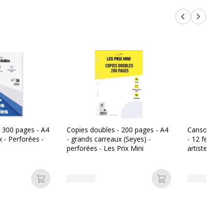
Produits p
Produi
 300 pages - A4
Copies doubles - 200 pages - A4
Canson - 
 - Perforées -
- grands carreaux (Seyes) -
- 12 feuil
perforées - Les Prix Mini
artiste m
Ajouter au panier
Ajouter au pan