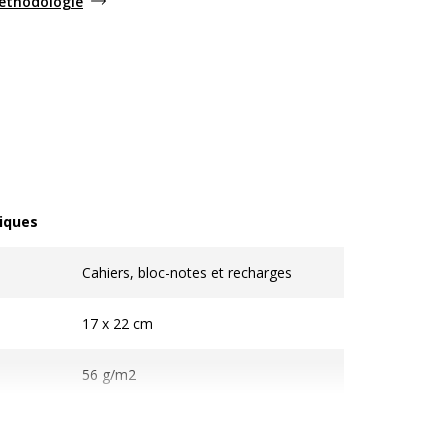
méthodologie
iques
ques
Cahiers, bloc-notes et recharges
17 x 22 cm
56 g/m2
Vélin