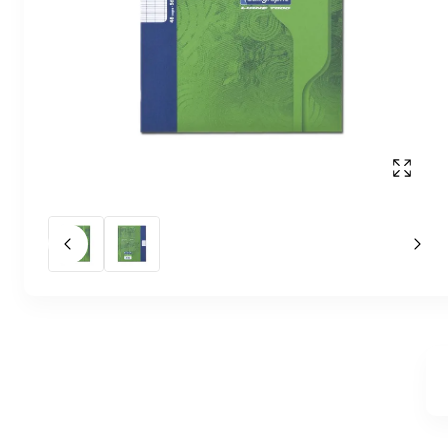
Affich
Slide précédent
Slid