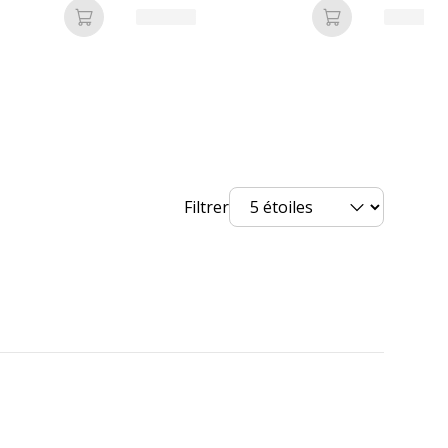
ronnementales
Ajouter au panier
Ajouter au pan
nnementales
Oui
t
100 %
it (Commentaire)
En papier recyclé
Filtrer
undefined kg CO2e