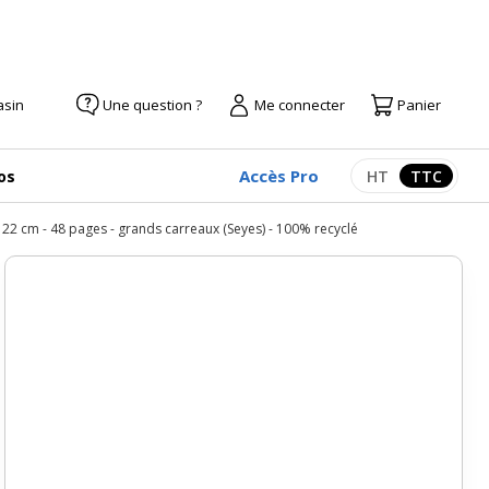
asin
Une question ?
Me connecter
Panier
Accès Pro
os
HT
TTC
Afficher les pr
Afficher
x 22 cm - 48 pages - grands carreaux (Seyes) - 100% recyclé