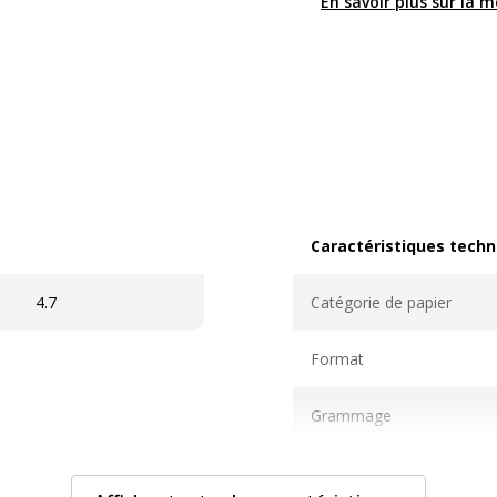
En savoir plus sur la 
Caractéristiques techn
Caractéristiques techni
4.7
Catégorie de papier
Format
Grammage
Matériau(x) du produit