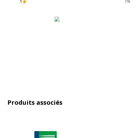
1
0%
Marque
C
Référence produit fabricant
2
Produits associés