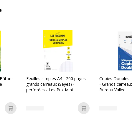
e
 Bâtons
Feuilles simples A4 - 200 pages -
Copies Doubles -
ue
grands carreaux (Seyes) -
- Grands carreaux
perforées - Les Prix Mini
Bureau Vallée
Ajouter au panier
Ajouter au panier