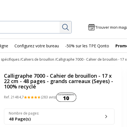
Rechercher
Trouver mon mag
ligne
Configurez votre bureau
-50% sur les TPE Qonto
Prom
 spécifiques
Cahiers de brouillon
Calligraphe 7000 - Cahier de brouillon - 17 
Calligraphe 7000 - Cahier de brouillon - 17 x
22 cm - 48 pages - grands carreaux (Seyes) -
100% recyclé
Coût environnemental :
Ref.
2148
4,7
(283 avis)
10
Nombre de pages
:
48 Page(s)