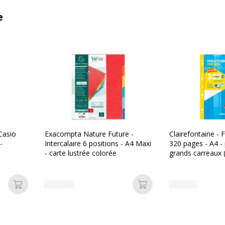
e
 Casio
Exacompta Nature Future -
Clairefontaine - F
-
Intercalaire 6 positions - A4 Maxi
320 pages - A4 - 
- carte lustrée colorée
grands carreaux 
Ajouter au panier
Ajouter au panier