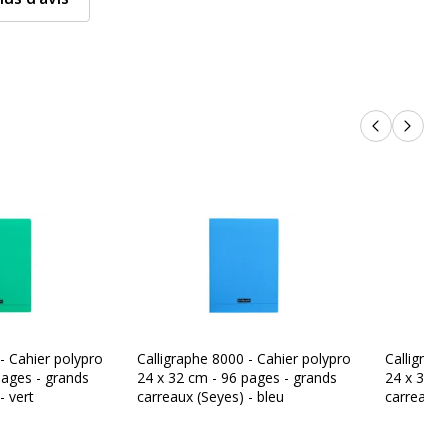
Produits p
Produi
- Cahier polypro
Calligraphe 8000 - Cahier polypro
Calligrap
pages - grands
24 x 32 cm - 96 pages - grands
24 x 32 c
- vert
carreaux (Seyes) - bleu
carreaux 