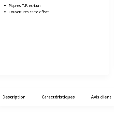
Piqures T.P. écriture
Couvertures carte offset
er en plein écran
e suivant
Description
Caractéristiques
Avis client