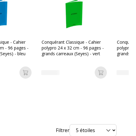
Seyès, Seyès (grands carreaux) avec
marges
Agrafé
ique - Cahier
Conquérant Classique - Cahier
Conquéran
Seyès (grands carreaux)
cm - 96 pages -
polypro 24 x 32 cm - 96 pages -
polypro 2
Seyes) - bleu
grands carreaux (Seyes) - vert
grands ca
Ajouter au panier
Ajouter au pan
rvices
vices
leurs
L'image du produit peut être d'une
couleur différente
Filtrer