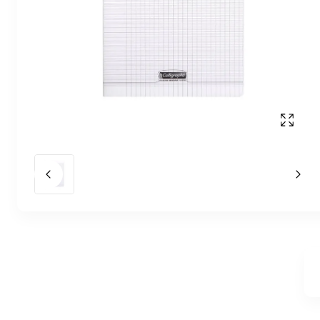
Affich
Slide précédent
Slid