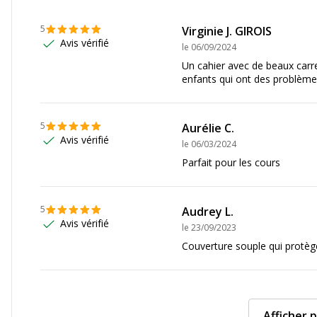
5
Virginie J. GIROIS
Avis vérifié
le
06/09/2024
Un cahier avec de beaux carre
enfants qui ont des problème
Données d'identificati
5
Aurélie C.
Avis vérifié
Données d'identification
le
06/03/2024
Oui
Code barre maitre
Parfait pour les cours
Marque
5
Audrey L.
Avis vérifié
Référence produit fabrica
le
23/09/2023
Couverture souple qui protèg
Afficher p