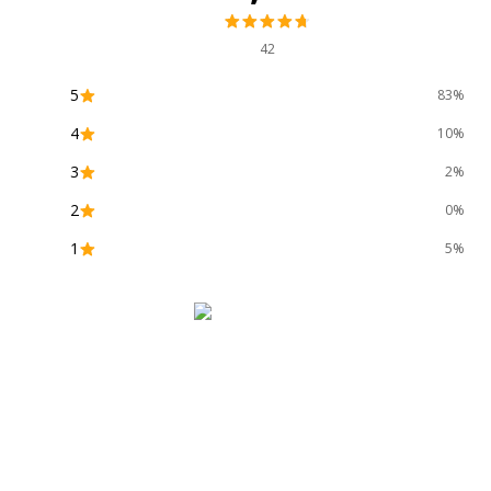
Quantité incluse
1
42
5
83%
4
10%
3
2%
Caractéristiques environnementales
2
0%
Caractéristiques environnementales
Certification PEFC
1
5%