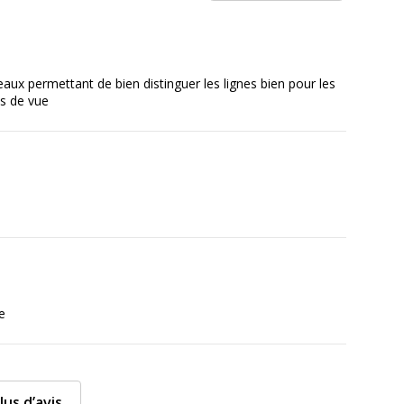
aux permettant de bien distinguer les lignes bien pour les
s de vue
on
3210330181998
Calligraphe
nt
18199C
e
lus d’avis