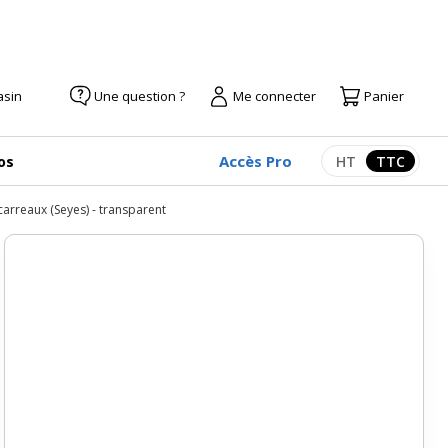
asin
Une question ?
Me connecter
Panier
Accès Pro
os
HT
TTC
Afficher les pr
Afficher
carreaux (Seyes) - transparent