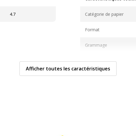
Caractéristiques techni
4.7
Catégorie de papier
Format
Grammage
Matériau(x) du produit
Afficher toutes les caractéristiques
Matière de la couverture
Nombre de pages
Nombre de pages ou
feuilles
Relié