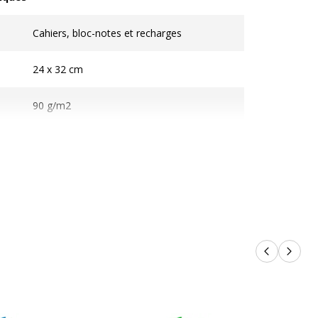
ques
Cahiers, bloc-notes et recharges
24 x 32 cm
90 g/m2
Papier
Polypropylène (PP)
96 Page(s)
48 Feuille(s)
Produits p
Produi
Reliure latérale