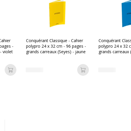
Type de réglure
Type de reliure
Cahier
Conquérant Classique - Cahier
Conquérant Class
Type de réglure
pages -
polypro 24 x 32 cm - 96 pages -
polypro 24 x 32 
 violet
grands carreaux (Seyes) - jaune
grands carreaux (
Ajouter au panier
Ajouter au panier
Informations sur les se
Informations sur les ser
ransparent
Avertissement sur les cou
de l'image
ransparent
ransparent