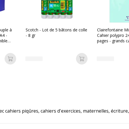
uple à
Scotch - Lot de 5 bâtons de colle
Clairefontaine M
A4 -
- 8 gr
Cahier polypro 2
nible
pages - grands c
s
- disponible dans
couleurs
Ajouter au panier
Ajouter au panier
iers piqûres, cahiers d'exercices, maternelles, écriture, 