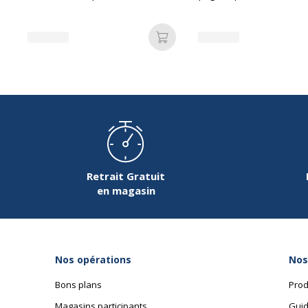
Caractéristiques environnementales
différentes couleurs
+ marge - disponible da
différentes couleurs
Caractéristiques environnementales
Certification PEFC
Ajouter au panier
Retrait Gratuit
en magasin
Nos opérations
Nos
Bons plans
Prod
Magasins participants
Guid