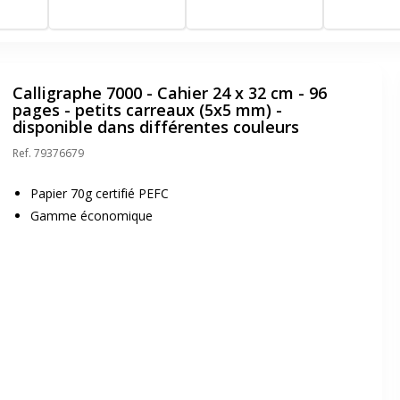
 - jaune
carreaux (Seyes) - bleu
carreaux (Seyes) - vert
carreaux (Seye
orange
Calligraphe 7000 - Cahier 24 x 32 cm - 96
pages - petits carreaux (5x5 mm) -
disponible dans différentes couleurs
Ref.
79376679
Papier 70g certifié PEFC
Gamme économique