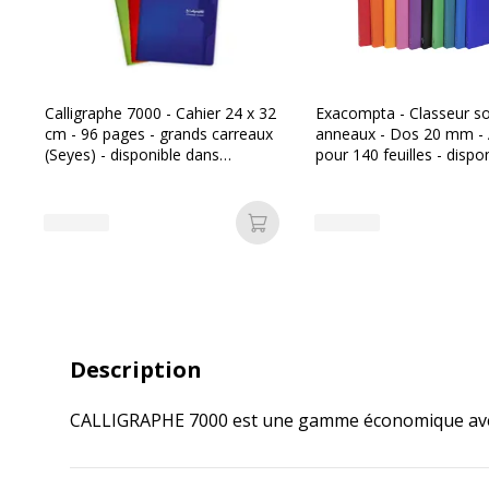
Calligraphe 7000 - Cahier 24 x 32
Exacompta - Classeur so
cm - 96 pages - grands carreaux
anneaux - Dos 20 mm - 
(Seyes) - disponible dans
pour 140 feuilles - dispo
différentes couleurs
dans différentes couleur
Ajouter au panier
Description
CALLIGRAPHE 7000 est une gamme économique avec cah