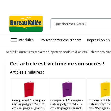
Produits
Trouver cartouche d'encre
Impression en 
Accueil
Fournitures scolaires
Papeterie scolaire
Cahiers
Cahiers scolaire
Cet article est victime de son succès !
Articles similaires :
Conquérant Classique -
Conquérant Classique -
Conquérant Clas
Cahier polypro 24 x 32
Cahier polypro 24 x 32
Cahier polypro 
cm - 96 pages - grands
cm - 96 pages - grands
cm - 96 pages -