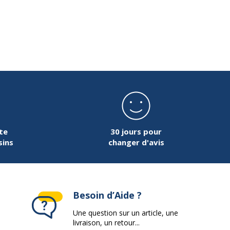
on
3210330074955
Calligraphe
nt
7495C
te
30 jours pour
sins
changer d'avis
Besoin d’Aide ?
Une question sur un article, une
livraison, un retour...