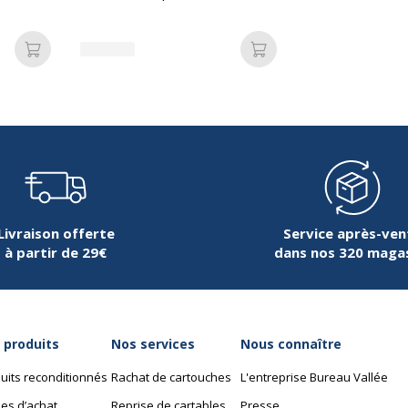
Données d'identificati
ns
différentes couleurs
Données d'identification
Oui
Code barre maitre
Ajouter au panier
Ajouter au panier
Marque
Référence produit fabrica
Livraison offerte
Service après-ven
à partir de 29€
dans nos 320 maga
 produits
Nos services
Nous connaître
uits reconditionnés
Rachat de cartouches
L'entreprise Bureau Vallée
es d’achat
Reprise de cartables
Presse