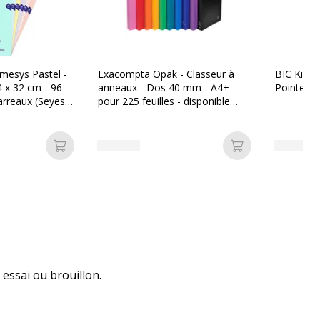
imesys Pastel -
Exacompta Opak - Classeur à
BIC Kids V
4 x 32 cm - 96
anneaux - Dos 40 mm - A4+ -
Pointe fi
arreaux (Seyes)
pour 225 feuilles - disponible
 différentes
dans différentes couleurs
Ajouter au panier
Ajouter au pan
essai ou brouillon.