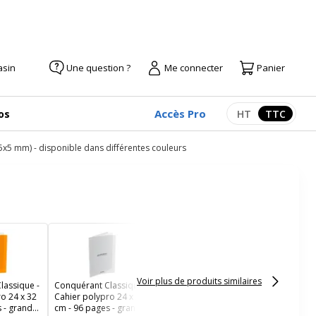
asin
Une question ?
Me connecter
Panier
Accès Pro
os
HT
TTC
Afficher les pr
Afficher
(5x5 mm) - disponible dans différentes couleurs
Clairefontaine Mimesys
Pastel - Cahier polypro
24 x 32 cm - 96 pages -
grands carreaux (Seyes)
- disponible dans
Voir plus de produits similaires
lassique -
Conquérant Classique -
différentes couleurs
o 24 x 32
Cahier polypro 24 x 32
 - grands
cm - 96 pages - grands