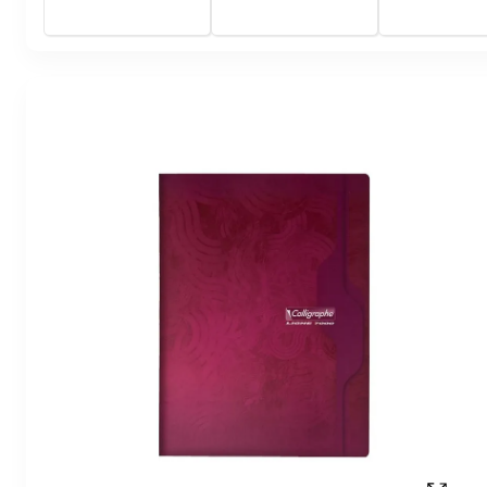
carreaux (Seyes) - rouge
carreaux (Seyes) - violet
carreaux (Seyes)