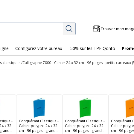
Rechercher
Trouver mon mag
ligne
Configurez votre bureau
-50% sur les TPE Qonto
Prom
s classiques
Calligraphe 7000 - Cahier 24 x 32 cm - 96 pages - petits carreaux 
sique -
Conquérant Classique -
Conquérant Classique -
Conquérant C
24 x 32
Cahier polypro 24 x 32
Cahier polypro 24 x 32
Cahier polypr
 grands
cm - 96 pages - grands
cm - 96 pages - grands
cm - 96 pages