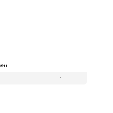
ales
les
1