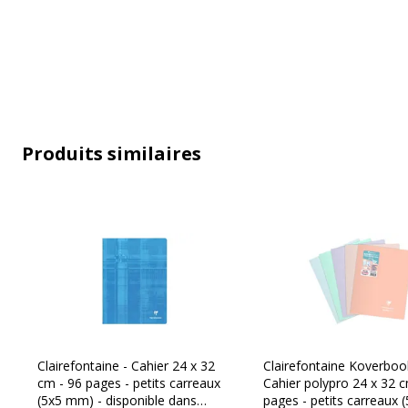
Matériau(x) du produit
Papier
Nombre de pages
96 Page(s)
Nombre de pages ou feuilles
48 Feuille(s)
Produits similaires
Relié
Reliure latér
Type de réglure
5x5mm (peti
Type de reliure
Agrafé
Type de réglure
Petits carre
Clairefontaine - Cahier 24 x 32
Clairefontaine Koverboo
cm - 96 pages - petits carreaux
Cahier polypro 24 x 32 c
(5x5 mm) - disponible dans
pages - petits carreaux