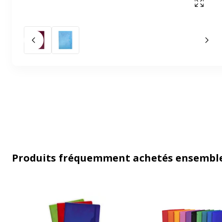
Affich
Slide précédent
Slid
Produits fréquemment achetés ensembl