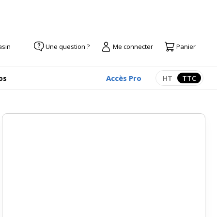
asin
Une question ?
Me connecter
Panier
Accès Pro
os
HT
TTC
Afficher les pr
Afficher