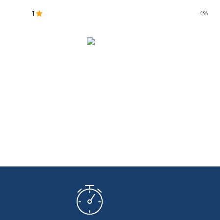
1
4%
Type
Pile
d'alimentation
Type de
Cabri Jr., CellSheet, Science To
logiciel
Polynomial Root Finder and Si
Solver, Conic Graphing, Inequali
Simulation, Transformation Gra
App
Caractéristiques générales
Caractéristiques générales
Type de produit
Calculatrice gr