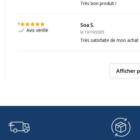
Très bon produit !
5
Soa S.
Avis vérifié
le
13/10/2025
ols, Vernier EasyData,
Très satisfaite de mon achat
multaneous Equation
ty Graphing, Probability
phing App, Periodic Table
Afficher p
Données d'identificati
Données d'identification
aphique
Code barre maitre
Marque