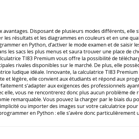
 avantages. Disposant de plusieurs modes différents, elle s
 les résultats et les diagrammes en couleurs et en une quali
programmer en Python, d’activer le mode examen et de saisir 
t dans les sacs les plus menus et saura trouver une place de c
 calculatrice TI83 Premium vous offre la possibilité de téléc
ncipales rivales disponibles sur le marché. De plus, elle pos
culatrice ludique idéale. Innovante, la calculatrice TI83 Pre
 et légère, elle convient aux étudiants et répond aux pro
rfaitement s’adapter aux exigences des professionnels ayant 
vec elle, vous ne rencontrerez donc plus aucun problème de r
ie remarquable. Vous pouvez la charger par le biais du port
plicité ou importer des images sur votre calculatrice pour t
 programmer en Python : elle s’avère donc particulièrement u