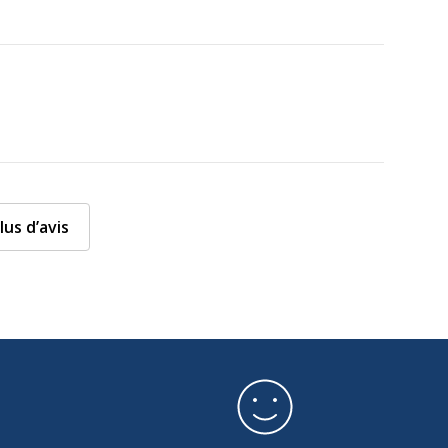
lus d’avis
on
3243480106665
Texas Instruments