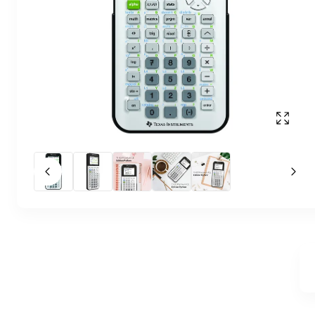
Affich
Slide précédent
Slid