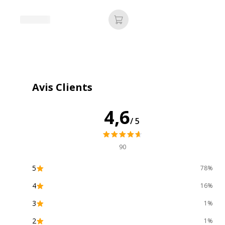
régression polynomiale quadrat
polynomiale cubique, régressi
Ajouter au panier
régression logistique, régressi
variance
Mémoire
3 MB
installée
Avis Clients
Résolution
320 x 240 pixels
d'écran
4,6
/5
Taille de la
2.8
diagonale en
90
pouce
5
78%
Technologie
LCD
4
16%
d'affichage
3
1%
Technologie
Lithium Ion
2
1%
de la batterie