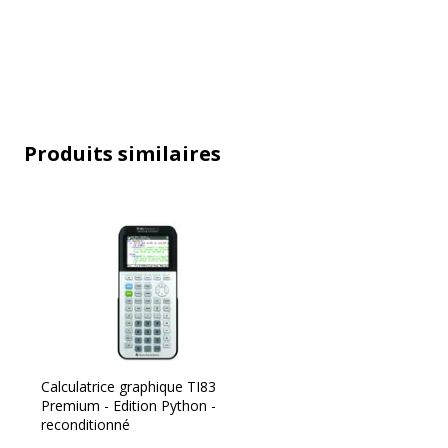
Caractéristiques techniques
Fonctions de
addition, soustraction, multiplic
base
Fonctions
Flux d'encaisse, dépréciation,
financières
(TVM)
Produits similaires
Fonctions
Polaire, séquence, zoom, tracé
graphiques
histogramme, diagramme de disp
en escalier, boîte à moustaches
ligne, rectangulaire, tracé stat
phase
Fonctions
Nombres complexes, statistique
scientifiques
probabilité avancée, analyse sta
linéaire, test d'hypothèses, inte
variables, matrice, racine de p
Calculatrice graphique TI83
logarithmique, régression expon
Premium - Edition Python -
puissance, calcul intégral, dériv
reconditionné
avancés, nombres réels, précisio
matrice inverse, matrice de conv