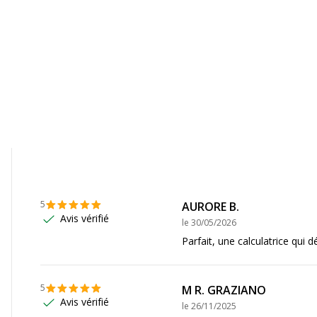
ique, régression
on médiane-médiane,
on sinusoïdale, analyse de
5
AURORE B.
Avis vérifié
le
30/05/2026
Parfait, une calculatrice qui d
5
M R. GRAZIANO
Avis vérifié
le
26/11/2025