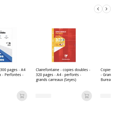
Produits p
Produi
 300 pages - A4
Clairefontaine - copies doubles -
Copies Do
 - Perforées -
320 pages - A4 - perforés -
- Grands 
grands carreaux (Seyes)
Bureau Va
Ajouter au panier
Ajouter au pan