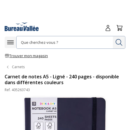
Me connecte
Panie
Re
Afficher la navigation
Trouver mon magasin
Carnets
Carnet de notes A5 - Ligné - 240 pages - disponible
dans différentes couleurs
Ref.
405263743