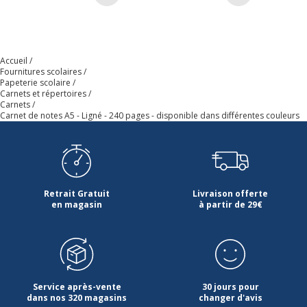
Type de
Fermeture élastique sur toute la
fermeture
longueur
Accueil
Informations sur les services
Fournitures scolaires
Informations sur les services
Papeterie scolaire
Carnets et répertoires
Carnets
Carnet de notes A5 - Ligné - 240 pages - disponible dans différentes couleurs
Avertissement sur les
L'image du produit peut être
couleurs de l'image
d'une couleur différente
Données d'identification
Données d'identification
Retrait Gratuit
Livraison offerte
Code barre maitre
3539012006993
en magasin
à partir de 29€
Référence produit fabricant
BVA5PU120
Service après-vente
30 jours pour
dans nos 320 magasins
changer d'avis