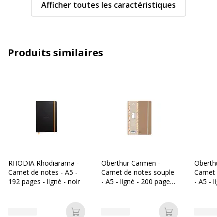
Afficher toutes les caractéristiques
Nombre de pages
240 Page(s)
Nombre de pages ou feuilles
120 Page(s)
Produits similaires
Relié
Reliure latérale
Type de réglure
Ligné
Caractéristiques générales
Caractéristiques générales
Couleur
Disponible en différents coloris
extérieure
RHODIA Rhodiarama -
Oberthur Carmen -
Oberth
Carnet de notes - A5 -
Carnet de notes souple
Carnet
Couleur du
Assortiment de couleurs de rêve
192 pages - ligné - noir
- A5 - ligné - 200 pages -
- A5 - 
produit
sable
noir
Quantité incluse
1
Ajouter au panier
Ajouter au p