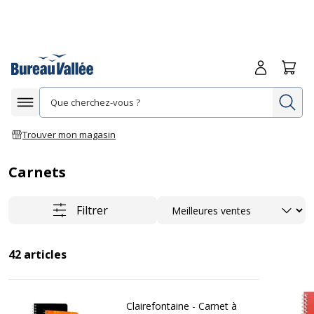
Me connecte
Panie
Re
Afficher la navigation
Trouver mon magasin
Carnets
Trier
Filtrer
42
articles
Clairefontaine - Carnet à