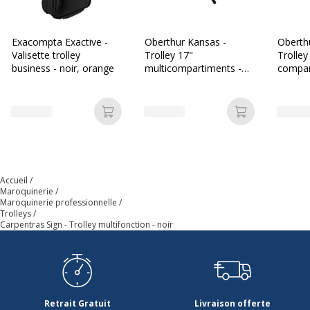
Exacompta Exactive -
Oberthur Kansas -
Oberth
Valisette trolley
Trolley 17"
Trolley
business - noir, orange
multicompartiments -
compar
noir
Ajouter au panier
Ajouter au p
Accueil
Maroquinerie
Maroquinerie professionnelle
Trolleys
Carpentras Sign - Trolley multifonction - noir
Retrait Gratuit
Livraison offerte