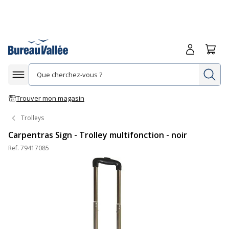
Me connecte
Panie
Re
Afficher la navigation
Trouver mon magasin
Trolleys
Carpentras Sign - Trolley multifonction - noir
Ref.
79417085