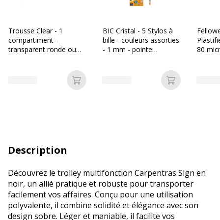
Trousse Clear - 1
BIC Cristal - 5 Stylos à
Fellowe
compartiment -
bille - couleurs assorties
Plastif
transparent ronde ou
- 1 mm - pointe
80 micr
rectangulaire - Viquel
moyenne
bourra
Ajouter au panier
Ajouter au p
Description
Découvrez le trolley multifonction Carpentras Sign en
noir, un allié pratique et robuste pour transporter
facilement vos affaires. Conçu pour une utilisation
polyvalente, il combine solidité et élégance avec son
design sobre. Léger et maniable, il facilite vos