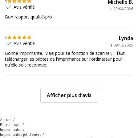
Scanner
5
Michelle B.
Avis vérifié
le
22/04/2026
Fréquence
50/60Hz
Bon rapport qualité-prix.
requise
5
Impression
Oui
Lynda
photo
Avis vérifié
le
09/12/2025
Bonne imprimante. Mais pour sa fonction de scanner, il faut
télécharger les pilotes de l'imprimante sur l'ordinateur pour
Impression
Oui
qu'elle soit reconnue.
recto-verso
Impression
Aucun
recto-verso
pour scanner
Afficher plus d’avis
Interface de
USB, Wi-Fi
connectivité
Accueil
Bureautique
Interfaces
1 x USB
Imprimantes
Imprimantes jet d'encre
requises