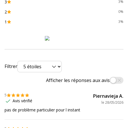
Couleur
3
3%
d'impression
2
0%
Couleur de
5 760 x 1 440 ppp
1
3%
résolution
maximale
Détails
Bac d'entrée - 100 feuilles
concernant la
Bac des photos - 20 feuilles
manipulation de
documents et
Filtrer
de supports
Afficher les réponses aux avis
Élément de
CIS
numérisation
5
Piernavieja A.
Avis vérifié
Fonctionnalités
Écran LCD
le
28/05/2026
pas de problème particulier pour l instant
Fonctions du
Imprimante
produit
Photocopieuse