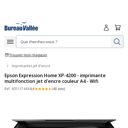
Me connecte
Panie
Re
Afficher la navigation
Trouver mon magasin
Imprimantes jet d'encre
Epson Expression Home XP-4200 - imprimante
multifonction jet d'encre couleur A4 - Wifi
Ref.
405131444
4,6
(40 avis)