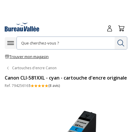
Me connecte
Panie
Re
Afficher la navigation
Trouver mon magasin
Cartouches d'encre Canon
Canon CLI-581XXL - cyan - cartouche d'encre originale
Ref.
79425616
5
(8 avis)