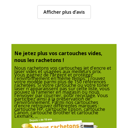
Afficher plus d’avis
Ne jetez plus vos cartouches vides,
nous les rachetons !
Nous rachetons vos cartouches jet d'encre et
laser vides et usagées aux meilleurs prix.
Vous gagnez de l'argent et protégez
l'environnement en même temps. Trouvez
votre modèle parmi plus de 150 références
rachetées. Si votre cartouche ou votre toner
laser n'apparaissent pas sur cette liste, vous
pouvez la ramener en magasin ou nous
l'envoyer par courrier, pour recyclage. Vous
participez ainsi à la préservation de
l'environnement. Parmi nos cartouches
d'encre retrouvez différentes marques :
cartouche HP, cartouche Epson, cartouche
Canon, cartouche Brother et cartouche
Lexmark, ...