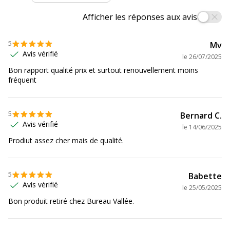
Afficher les réponses aux avis
Consommables
Pack de 1
inclus
5
Mv
Avis vérifié
Informations sur les services
le
26/07/2025
Informations sur les services
Bon rapport qualité prix et surtout renouvellement moins
fréquent
Etat du produit
Produit Neuf
Données logistiques
5
Bernard C.
Données logistiques
Avis vérifié
le
14/06/2025
Prodiut assez cher mais de qualité.
Quantité emballée
1
5
Babette
Avis vérifié
le
25/05/2025
Bon produit retiré chez Bureau Vallée.