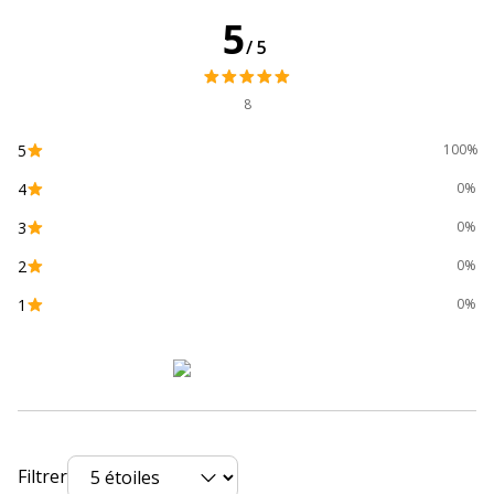
Type de cartouche
Marque
5
/5
Données d'identification
Données d'identification
8
Code barre maitre
4549292086898
5
100%
4
Marque
Canon
0%
3
0%
Référence produit fabricant
1995C001
2
0%
Divers
1
0%
Divers
Compatibilité
Canon PIXMA TR7550
,
TR8550
,
détaillée du
TS6150
,
TS6151
,
TS6250
,
TS6251
,
produit
TS6350
,
TS6351
,
TS6351a
,
TS705a
,
TS8150
,
TS8151
,
TS8152
,
TS8250
,
TS8251
,
TS8252
,
TS8350
,
TS8350a
,
TS8351
,
TS8352
,
TS8352a
,
TS9150
,
Filtrer
TS9155
,
TS9550
,
TS9551C