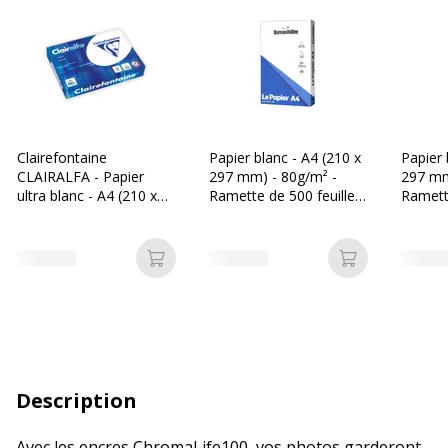
Clairefontaine
Papier blanc - A4 (210 x
Papier 
CLAIRALFA - Papier
297 mm) - 80g/m² -
297 mm
ultra blanc - A4 (210 x
Ramette de 500 feuilles
Ramette
297 mm) - 80 g/m² -
- Bureau Vallée
- Les P
Ramette de 500 feuilles
Ajouter au panier
Ajouter au p
Description
Avec les encres ChromaLife100, vos photos garderont