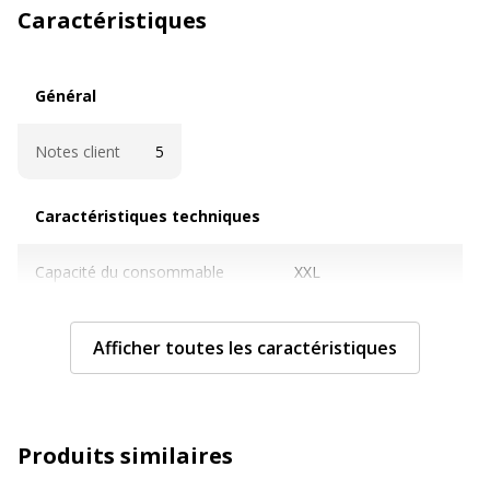
Caractéristiques
Général
Général
Notes client
5
Caractéristiques techniques
Caractéristiques techniques
Capacité du consommable
XXL
Cartouches de marque
Oui
Afficher toutes les caractéristiques
Couleur du consommable
Cyan
Couverture du cycle d'utilisation
ISO/IEC 24711/29102
Produits similaires