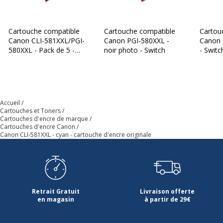
Cartouche compatible
Cartouche compatible
Cartou
Canon CLI-581XXL/PGI-
Canon PGI-580XXL -
Canon 
580XXL - Pack de 5 -
noir photo - Switch
- Switc
noir, noir photo, cyan,
magenta, jaune - Switch
Accueil
Cartouches et Toners
Cartouches d'encre de marque
Cartouches d'encre Canon
Canon CLI-581XXL - cyan - cartouche d'encre originale
Retrait Gratuit
Livraison offerte
en magasin
à partir de 29€